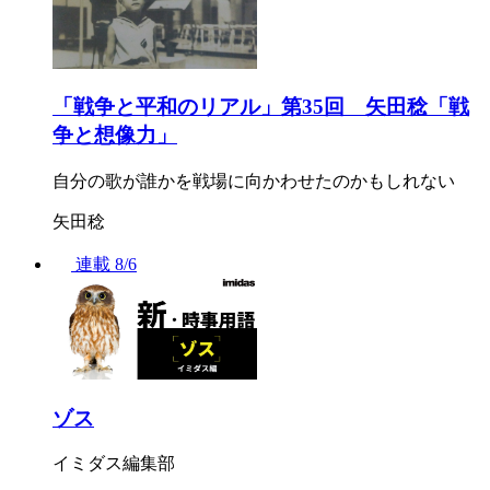
「戦争と平和のリアル」第35回 矢田稔「戦
争と想像力」
自分の歌が誰かを戦場に向かわせたのかもしれない
矢田稔
連載
8/6
ゾス
イミダス編集部