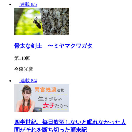
連載
8/5
骨太な剣士 〜ミヤマクワガタ
第110回
今森光彦
連載
8/4
四半世紀、毎日飲酒しないと眠れなかった人
間がそれを断ち切った顛末記