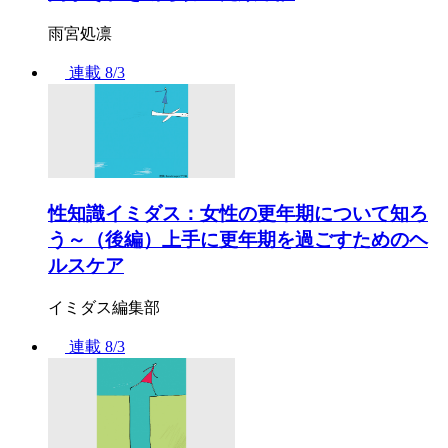
雨宮処凛
連載
8/3
性知識イミダス：女性の更年期について知ろ
う～（後編）上手に更年期を過ごすためのヘ
ルスケア
イミダス編集部
連載
8/3