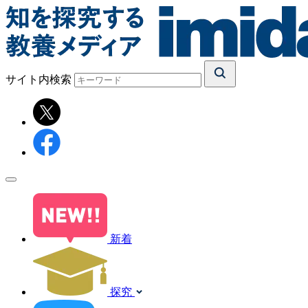
サイト内検索
新着
探究