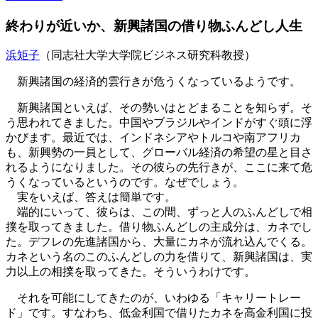
終わりが近いか、新興諸国の借り物ふんどし人生
浜矩子
（同志社大学大学院ビジネス研究科教授）
新興諸国の経済的雲行きが危うくなっているようです。
新興諸国といえば、その勢いはとどまることを知らず。そ
う思われてきました。中国やブラジルやインドがすぐ頭に浮
かびます。最近では、インドネシアやトルコや南アフリカ
も、新興勢の一員として、グローバル経済の希望の星と目さ
れるようになりました。その彼らの先行きが、ここに来て危
うくなっているというのです。なぜでしょう。
実をいえば、答えは簡単です。
端的にいって、彼らは、この間、ずっと人のふんどしで相
撲を取ってきました。借り物ふんどしの主成分は、カネでし
た。デフレの先進諸国から、大量にカネが流れ込んでくる。
カネという名のこのふんどしの力を借りて、新興諸国は、実
力以上の相撲を取ってきた。そういうわけです。
それを可能にしてきたのが、いわゆる「キャリートレー
ド」です。すなわち、低金利国で借りたカネを高金利国に投