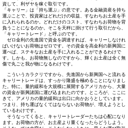
資して、利ザヤを稼ぐ取引です。
「キャリー」は「持ち運ぶ」の意です。ある金融資産を持ち
運ぶことで、投資家はどれだけの収益、すなわちお土産を手
に入れられるのか。どれだけのコスト、すなわちお荷物を背
負うことになるのか。そこを天秤に掛けて行う取引だから、
「キャリートレード」と呼ぶのです。
ゼロ金利の先進国で資金を調達すれば、キャリーしなけれ
ばいけないお荷物はゼロです。その資金を高金利の新興国に
運べば、ステキなお土産を手に入れることができるわけで
す。しかも、お荷物無しなのですから、輝くお土産は全く無
傷で丸ごと我が物になるわけです。
こういうカラクリですから、先進国から新興国へと流れる
キャリートレードは、すっかり隆盛を極めることになりまし
た。特に、量的緩和を大規模に展開するアメリカから、大量
の資金が新興諸国に運び込まれたのです。ところが、ここに
きて、アメリカの量的緩和は出口に向かおうとしています。
つまり、持ち運ばなくてはならないお荷物が、増えようとし
ているわけです。
そうなってくると、キャリートレーダーたちは心配になり
ます。お荷物の方が、お土産より重くなったらどうしよう。