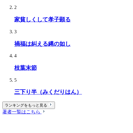
2
家貧しくして孝子顕る
3
禍福は糾える縄の如し
4
枝葉末節
5
三下り半（みくだりはん）
ランキングをもっと見る
著者一覧はこちら