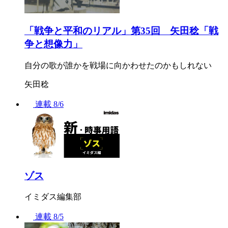
「戦争と平和のリアル」第35回 矢田稔「戦
争と想像力」
自分の歌が誰かを戦場に向かわせたのかもしれない
矢田稔
連載
8/6
ゾス
イミダス編集部
連載
8/5