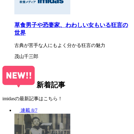
草食男子や恐妻家、わわしい女もいる狂言の
世界
古典が苦手な人にもよく分かる狂言の魅力
茂山千三郎
新着記事
imidasの最新記事はこちら！
連載
8/7