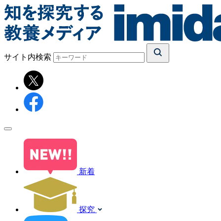
サイト内検索
新着
探究