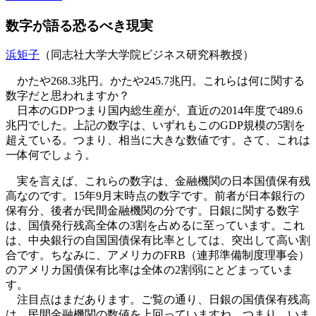
数字が語る恐るべき現実
浜矩子
（同志社大学大学院ビジネス研究科教授）
かたや268.3兆円。かたや245.7兆円。これらは何に関する
数字だと思われますか？
日本のGDPつまり国内総生産が、直近の2014年度で489.6
兆円でした。上記の数字は、いずれもこのGDP規模の5割を
超えている。つまり、相当に大きな数値です。さて、これは
一体何でしょう。
実を言えば、これらの数字は、金融機関の日本国債保有残
高なのです。15年9月末時点の数字です。前者が日本銀行の
保有分、後者が民間金融機関の分です。日銀に関する数字
は、国債発行残高全体の3割を占めるに至っています。これ
は、中央銀行の自国国債保有比率としては、突出して高い割
合です。ちなみに、アメリカのFRB（連邦準備制度理事会）
のアメリカ国債保有比率は全体の2割弱にとどまっていま
す。
注目点はまだあります。ご覧の通り、日銀の国債保有残高
は、民間金融機関の数値を上回っていますね。つまり、いま