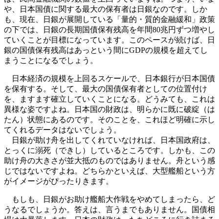
や、日本国債に関する最大の保有者は日銀なのです。しか
も、現在、日銀が展開している「量的・質的金融緩和」政策
の下では、日銀の長期国債保有残高を年間80兆円ずつ増やし
ていくことが目標になっています。このペースが続けば、日
銀の国債保有残高はあっという間にGDPの規模を超えてし
まうことになるでしょう。
日本経済の規模を上回るスケールで、日本銀行が日本国債
を保有する。そして、最大の国債保有者としての位置付け
を、ますます確立していくことになる。どうみても、これは
異様な姿ですよね。日本国の財政は、明らかに既に破綻（は
たん）状態にあるのです。そのことを、これほど明確に示し
てくれるデータはないでしょう。
日銀が助け舟を出してくれていなければ、日本国政府は、
とっくに溺死（できし）しているところです。しかも、この
助け舟の大きさが並大抵のものではありません。舟という感
じではないですよね。どちらかといえば、大型艦船という方
がイメージがぴったりきます。
もしも、日銀がお助け艦船大作戦をやめてしまったら、ど
うなるでしょうか。答えは、言うまでもありません。国債相