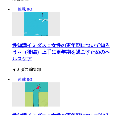
連載
8/3
性知識イミダス：女性の更年期について知ろ
う～（後編）上手に更年期を過ごすためのヘ
ルスケア
イミダス編集部
連載
8/3