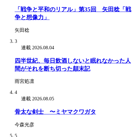
「戦争と平和のリアル」第35回 矢田稔「戦
争と想像力」
矢田稔
3
連載
2026.08.04
四半世紀、毎日飲酒しないと眠れなかった人
間がそれを断ち切った顛末記
雨宮処凛
4
連載
2026.08.05
骨太な剣士 〜ミヤマクワガタ
今森光彦
5