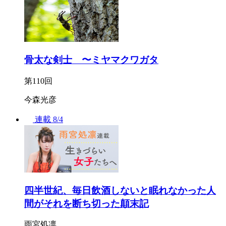
骨太な剣士 〜ミヤマクワガタ
第110回
今森光彦
連載
8/4
四半世紀、毎日飲酒しないと眠れなかった人
間がそれを断ち切った顛末記
雨宮処凛