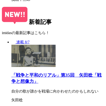
新着記事
imidasの最新記事はこちら！
連載
8/7
「戦争と平和のリアル」第35回 矢田稔「戦
争と想像力」
自分の歌が誰かを戦場に向かわせたのかもしれない
矢田稔