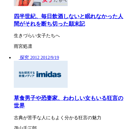
四半世紀、毎日飲酒しないと眠れなかった人
間がそれを断ち切った顛末記
生きづらい女子たちへ
雨宮処凛
探究
2012
2012/
9/19
草食男子や恐妻家、わわしい女もいる狂言の
世界
古典が苦手な人にもよく分かる狂言の魅力
茂山千三郎