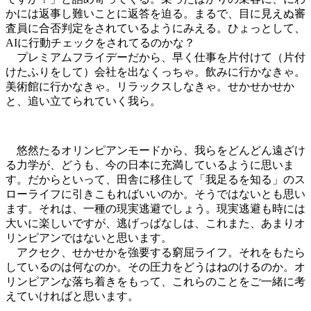
かには返事し難いことに返答を迫る。まるで、目に見えぬ審
査員に合否判定をされているようにみえる。ひょっとして、
AIに行動チェックをされてるのかな？
プレミアムフライデーだから、早く仕事を片付けて（片付
けたふりをして）会社を出なくっちゃ。飲みに行かなきゃ。
美術館に行かなきゃ。リラックスしなきゃ。せかせかせか
と、追い立てられていく我ら。
悠然たるオリンピアンモードから、我らをどんどん遠ざけ
る力学が、どうも、今の日本に充満しているように思いま
す。だからといって、田舎に移住して「我足るを知る」のス
ローライフに引きこもればいいのか。そうではないとも思い
ます。それは、一種の現実逃避でしょう。現実逃避も時には
大いに楽しいですが、逃げっぱなしは、これまた、あまりオ
リンピアンではないと思います。
アクセク、せかせかを強要する窮屈ライフ。それをもたら
しているのは何なのか。その圧力をどうはねのけるのか。オ
リンピアンな落ち着きをもって、これらのことをご一緒に考
えていければと思います。