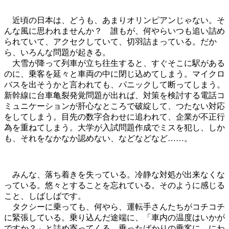
近頃の日本は、どうも、あまりオリンピアンじゃない。そ
んな風に思われませんか？ 誰もが、何やらいつも追い詰め
られていて、アクセクしていて、切羽詰まっている。だか
ら、いろんな問題が起きる。
大雪が降って列車が立ち往生すると、すぐそこに駅がある
のに、乗客を延々と車両の中に閉じ込めてしまう。マイクロ
バスを出そうかと言われても、パニックして断ってしまう。
新幹線に台車亀裂発覚問題が出れば、対策を検討する電話コ
ミュニケーションが肝心なところで破綻して、つたない対応
をしてしまう。目先の数字合わせに追われて、企業が不正行
為を重ねてしまう。大学が入試問題作成でミスを犯し、しか
も、それをなかなか認めない、などなどなど……。
みんな、落ち着きを失っている。冷静な対処が出来なくな
っている。悠々とすることを忘れている。そのように感じる
こと、しばしばです。
タクシーに乗っても、何やら、運転手さんたちがコチコチ
に緊張している。乗り込んだ途端に、「車内の温度はいかが
ですか？」と詰め寄ってくる。乗ったばかりの乗客に、にわ