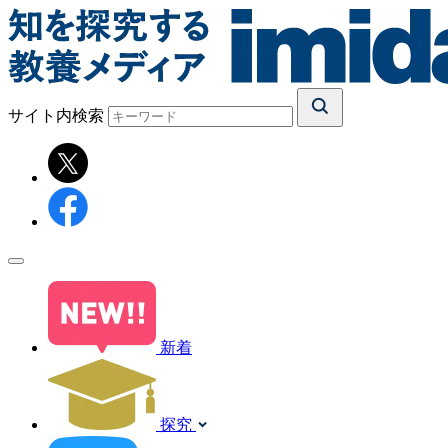
サイト内検索
新着
探究