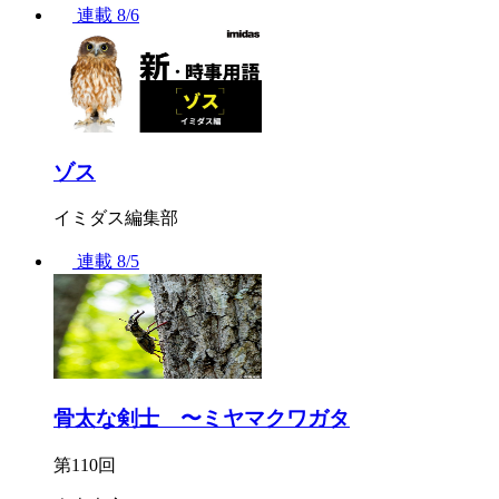
連載
8/6
ゾス
イミダス編集部
連載
8/5
骨太な剣士 〜ミヤマクワガタ
第110回