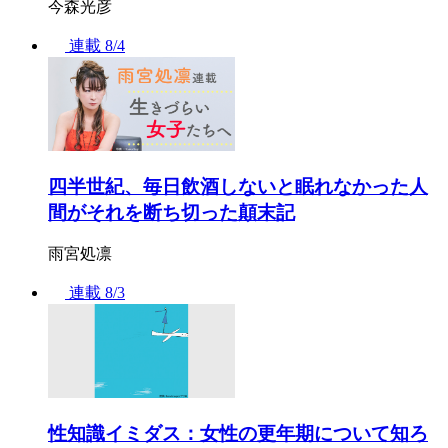
今森光彦
連載
8/4
四半世紀、毎日飲酒しないと眠れなかった人
間がそれを断ち切った顛末記
雨宮処凛
連載
8/3
性知識イミダス：女性の更年期について知ろ