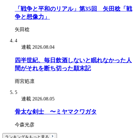
「戦争と平和のリアル」第35回 矢田稔「戦
争と想像力」
矢田稔
4
連載
2026.08.04
四半世紀、毎日飲酒しないと眠れなかった人
間がそれを断ち切った顛末記
雨宮処凛
5
連載
2026.08.05
骨太な剣士 〜ミヤマクワガタ
今森光彦
ランキングをもっと見る