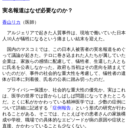
実名報道はなぜ必要なのか？
香山リカ
（医師）
アルジェリアで起きた人質事件は、現地で働いていた日本
人10人が犠牲になるという痛ましい結末を迎えた。
国内のマスコミでは、この日本人被害者の実名報道をめぐ
って議論が起きた。テロに巻き込まれた人たちが属していた
企業は、家族らの感情に配慮して、犠牲者、生還した人とも
に氏名を公表しなかった。政府も当初はその意向を踏まえて
いたのだが、事件の社会的な重大性を考慮して、犠牲者の遺
体が日本に到着後、氏名の公表に踏み切ったのだ。
プライバシー保護か、社会的な重大性の優先か。実はこれ
は、医学の世界では昔からしばしば問題になってきたところ
だ。とくに私がかかわっている精神医学では、少数の症例に
ついて詳細に記述する「
症例報告
」という形式の研究が行わ
れることがある。そこでは、たとえばその患者さんの家族構
成や学校、職場での具体的なエピソードが病の原因や症状と
直接、かかわっていることも少なくない。