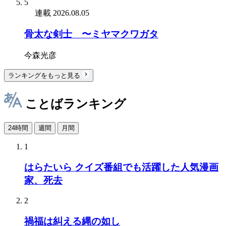
5
連載
2026.08.05
骨太な剣士 〜ミヤマクワガタ
今森光彦
ランキングをもっと見る
ことばランキング
24時間
週間
月間
1
はらたいら クイズ番組でも活躍した人気漫画
家、死去
2
禍福は糾える縄の如し