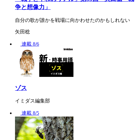
争と想像力」
自分の歌が誰かを戦場に向かわせたのかもしれない
矢田稔
連載
8/6
ゾス
イミダス編集部
連載
8/5