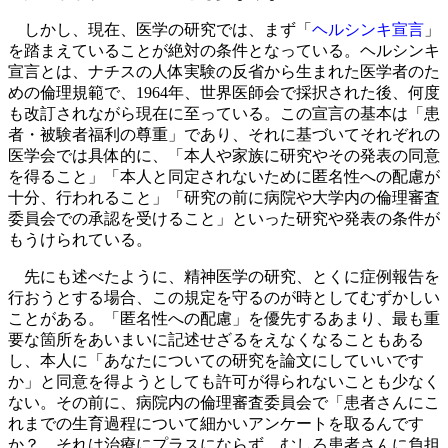
しかし、現在、医学の研究では、まず「
ヘルシンキ宣言
」
を踏まえていることが絶対の条件となっている。ヘルシンキ
宣言とは、ナチスの人体実験の反省から生まれた医学者のた
めの倫理規範で、1964年、世界医師会で採択された後、何度
も改訂されながら現在に至っている。この宣言の基本は「患
者・被験者福利の尊重」であり、それに基づいてそれぞれの
医学会では具体的に、「本人や家族に研究やその発表の同意
を得ること」「本人と同定されないために匿名性への配慮が
十分、行われること」「研究の前に病院や大学内の倫理審査
委員会での承認を受けること」といった研究や発表の条件が
もうけられている。
先にも述べたように、精神医学の研究、とくに症例報告を
行おうとする場合、この規定を守るのが時としてむずかしい
ことがある。「匿名性への配慮」を優先するあまり、最も重
要な箇所をあいまいに記述せざるをえなくなることもある
し、本人に「あなたについての研究を論文にしていいです
か」と同意を得ようとしても許可が得られないことも少なく
ない。その前に、病院内の倫理審査委員会で「患者さんにこ
れまでの生育過程について細かいアンケートを取るんです
か？ それは治療にプラスにならず、むしろ患者さんに負担