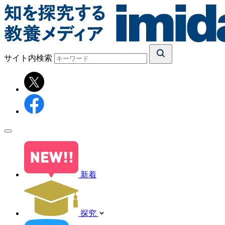
サイト内検索
新着
探究