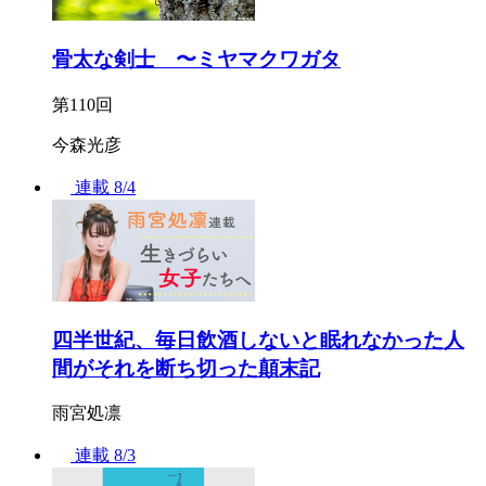
骨太な剣士 〜ミヤマクワガタ
第110回
今森光彦
連載
8/4
四半世紀、毎日飲酒しないと眠れなかった人
間がそれを断ち切った顛末記
雨宮処凛
連載
8/3