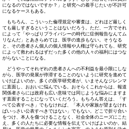
になるのではないですか？」と研究への着手じたいが不許可
になるケースもある。
もちろん、こういった倫理規定や審査は、どれほど厳しく
ても厳しすぎるということはないだろう。ただ、一方でそれ
によって「やっぱりプライバシーの時代に症例報告なんてム
リなんだ」とあきらめては、医学の進歩もない。そうなる
と、その患者さん個人の個人情報や人権は守られても、研究
によって救われるはずだった多くの他の人々の福利にはつな
がらないことになる。
どうやってそれぞれの患者さんへの不利益を最小限にしな
がら、医学の発展が停滞することのないように研究を進めて
いけばよいのか。多くの医学研究者が、いまそんなジレンマ
に直面し、おおいに悩んでいる。おそらくこれからは、報道
関係者さらには政府も広い意味では同じような悩みにますま
す直面することになっていくだろう。もちろん答えは、「す
べて公表すべき」でもなければ、「本人や家族が望まなけれ
ばいっさい公表すべきではない」でもない。どこで折り合い
をつけ、本人を傷つけることなく、社会全体のニーズにこた
え、多くの人たちに必要な情報を伝えていけばよいのか。結