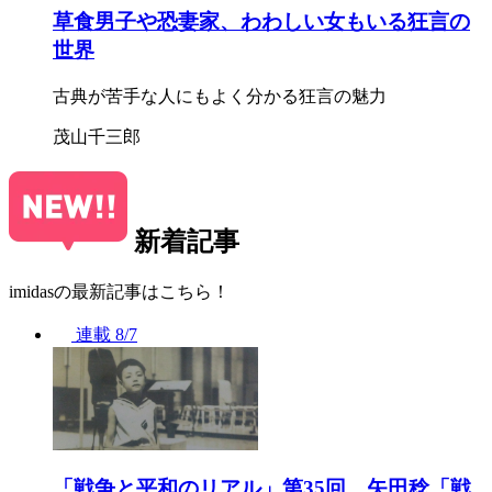
草食男子や恐妻家、わわしい女もいる狂言の
世界
古典が苦手な人にもよく分かる狂言の魅力
茂山千三郎
新着記事
imidasの最新記事はこちら！
連載
8/7
「戦争と平和のリアル」第35回 矢田稔「戦