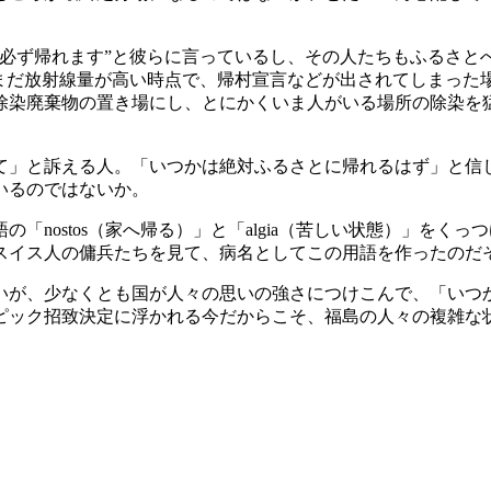
必ず帰れます”と彼らに言っているし、その人たちもふるさと
、まだ放射線量が高い時点で、帰村宣言などが出されてしまった
除染廃棄物の置き場にし、とにかくいま人がいる場所の除染を
」と訴える人。「いつかは絶対ふるさとに帰れるはず」と信
いるのではないか。
nostos（家へ帰る）」と「algia（苦しい状態）」をく
スイス人の傭兵たちを見て、病名としてこの用語を作ったのだ
いが、少なくとも国が人々の思いの強さにつけこんで、「いつ
ピック招致決定に浮かれる今だからこそ、福島の人々の複雑な