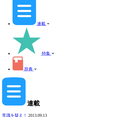
連載
特集
辞典
連載
常識を疑え！
2013.09.13