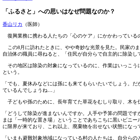
「ふるさと」への思いはなぜ問題なのか？
香山リカ
（医師）
復興業務に携わる人たちの「心のケア」にかかわっている
この8月に訪れたときに、やや奇妙な光景を見た。民家のま
自治体の職員に尋ねると、「住民が自分らで自主的に除染し
その地区は除染の対象になっているのに、作業はいっこうに
という。
「でも、夏休みなどには孫にも来てもらいたいでしょう。だ
ているんでしょうね…」
子どもや孫のために、長年育てた草花をむしり取り、木を
「どうして除染が進まないんですか。人手や予算の問題です
まは「一時的な置き場」ということであちこちに黒いビニー
に限界が来ており、これ以上、廃棄物を出せない状態になっ
「いまも避難対象地域になっている村の人たちは、自分らの