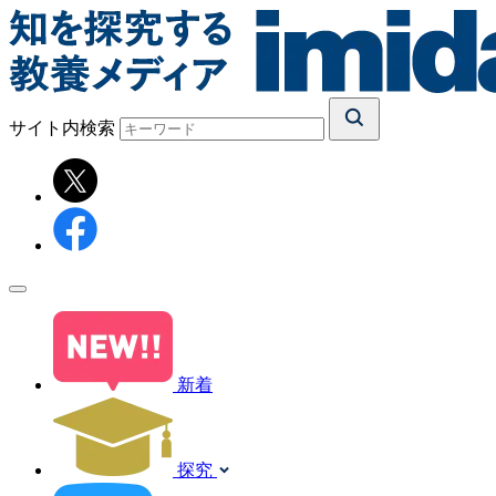
サイト内検索
新着
探究