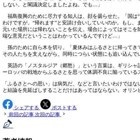
しない、と閣議決定しましたよね。でも…」
福島復興のために尽力する知人は、顔を曇らせた。「国は“
わけですが、“帰れます”と安請け合いしていいのか。もし
元いた場所には帰れないことを伝え、場合によってはそこを
端な意見だということはわかっているんですけど…」
孫のために自ら木を切り、「夏休みはふるさとに帰ってきて
その人たちを支えながら、同時につらい状態にも追い込んで
英語の「ノスタルジア（郷愁）」という言葉は、ギリシャ語の「
ーロッパの戦地からふるさとを思って体調不良に陥っている
「ふるさとへの思い」は病気だ、などと言いたいわけではな
と結論を先延ばしすることだけはあってはならない。オリン
シェアする
ポストする
前回の記事
次回の記事