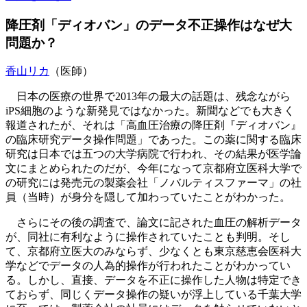
降圧剤「ディオバン」のデータ不正操作はなぜ大
問題か？
香山リカ
（医師）
日本の医療の世界で2013年の最大の話題は、残念ながら
iPS細胞のような新発見ではなかった。新聞などでも大きく
報道されたが、それは「高血圧治療の降圧剤『ディオバン』
の臨床研究データ操作問題」であった。この薬に関する臨床
研究は日本では五つの大学病院で行われ、その結果が医学論
文にまとめられたのだが、今年になって京都府立医科大学で
の研究には発売元の製薬会社「ノバルティスファーマ」の社
員（当時）が身分を隠して加わっていたことがわかった。
さらにその後の調査で、論文に記された血圧の解析データ
が、同社に有利なように操作されていたことも判明。そし
て、京都府立医大のみならず、少なくとも東京慈恵会医科大
学などでデータの人為的操作が行われたことがわかってい
る。しかし、直接、データを不正に操作した人物は特定でき
ておらず、同じくデータ操作の疑いが浮上している千葉大学