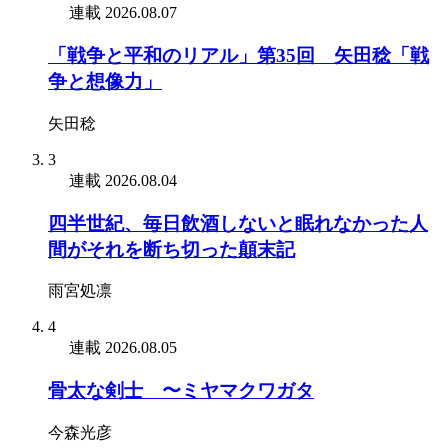
連載
2026.08.07
「戦争と平和のリアル」第35回 矢田稔「戦
争と想像力」
矢田稔
3
連載
2026.08.04
四半世紀、毎日飲酒しないと眠れなかった人
間がそれを断ち切った顛末記
雨宮処凛
4
連載
2026.08.05
骨太な剣士 〜ミヤマクワガタ
今森光彦