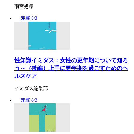
雨宮処凛
連載
8/3
性知識イミダス：女性の更年期について知ろ
う～（後編）上手に更年期を過ごすためのヘ
ルスケア
イミダス編集部
連載
8/3