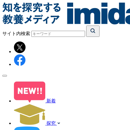
サイト内検索
新着
探究