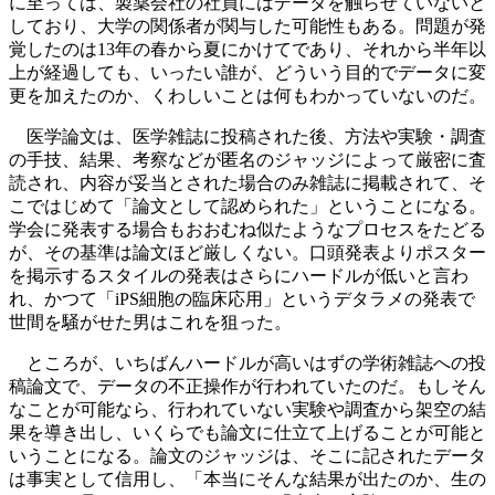
に至っては、製薬会社の社員にはデータを触らせていないと
しており、大学の関係者が関与した可能性もある。問題が発
覚したのは13年の春から夏にかけてであり、それから半年以
上が経過しても、いったい誰が、どういう目的でデータに変
更を加えたのか、くわしいことは何もわかっていないのだ。
医学論文は、医学雑誌に投稿された後、方法や実験・調査
の手技、結果、考察などが匿名のジャッジによって厳密に査
読され、内容が妥当とされた場合のみ雑誌に掲載されて、そ
こではじめて「論文として認められた」ということになる。
学会に発表する場合もおおむね似たようなプロセスをたどる
が、その基準は論文ほど厳しくない。口頭発表よりポスター
を掲示するスタイルの発表はさらにハードルが低いと言わ
れ、かつて「iPS細胞の臨床応用」というデタラメの発表で
世間を騒がせた男はこれを狙った。
ところが、いちばんハードルが高いはずの学術雑誌への投
稿論文で、データの不正操作が行われていたのだ。もしそん
なことが可能なら、行われていない実験や調査から架空の結
果を導き出し、いくらでも論文に仕立て上げることが可能と
いうことになる。論文のジャッジは、そこに記されたデータ
は事実として信用し、「本当にそんな結果が出たのか、生の