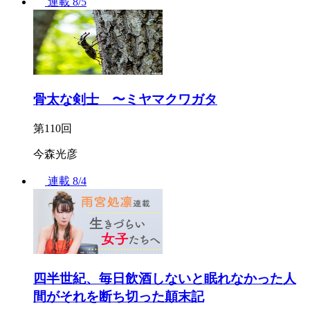
連載
8/5
骨太な剣士 〜ミヤマクワガタ
第110回
今森光彦
連載
8/4
四半世紀、毎日飲酒しないと眠れなかった人
間がそれを断ち切った顛末記