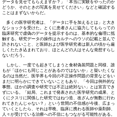
データを見せてもらえますか？」「本当に実験をやったのか
どうか、そのときの写真を見せてください」などと確認する
ことはまずないからだ。
多くの医学研究者は、「データに手を加えるとは」と大き
なショックを受けた。とくに患者さんに協力してもらっての
臨床研究で虚偽のデータを提示するのは、基本的な倫理に抵
触する。研究データの操作はカルテへのウソの記載と並んで
許されないこと、と医師および医学研究者は新人の頃から厳
しくたたき込まれており、ほとんどの人はそんな発想すらし
ないだろう。
しかし、一度でも起きてしまうと食材偽装問題と同様、誰
もが「ほかにも同じことがあるのではないか」と疑いたくな
るのは当然だ。医学界も今回の不正操作問題の背景などをい
まだに明らかにできていないこともあり、「今回は例外的な
事態。ほかの調査や研究では不正は絶対ない」とは宣言でき
ずにいる。「結局、これまで発表された医学研究の成果、と
くにクスリに関係した研究ではねつ造、改ざんが無数に行わ
れてきたんじゃない？」という世間の不信感が今後、広まっ
ていくとしたら、それは早晩、臨床に携わる医師や薬剤師、
人々が受けている治療への不信にもつながる可能性がある。