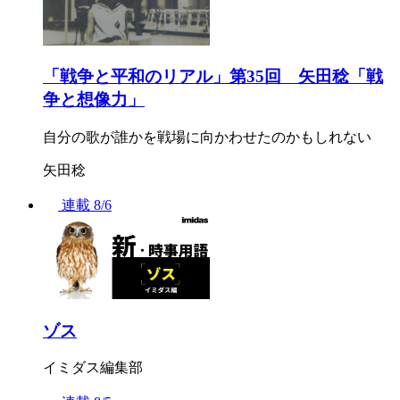
「戦争と平和のリアル」第35回 矢田稔「戦
争と想像力」
自分の歌が誰かを戦場に向かわせたのかもしれない
矢田稔
連載
8/6
ゾス
イミダス編集部