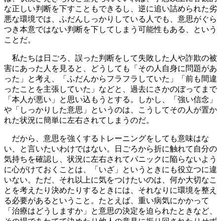
な正しい判断を下すこともできるし、逆に追い詰められた劣
悪な環境では、ふだんしっかりしている人でも、意思がぐら
つき本意ではない判断を下してしまう可能性もある、という
ことだ。
私たちは日ごろ、誤った判断をして失敗した人や詐欺の被
害にあった人を見ると、どうしても「その人自身に問題があ
った」と考え、「ふだんからフラフラしていた」「前も間違
ったことを主張していた」などと、過去にさかのぼってまで
「本人が悪い」と思い込もうとする。しかし、「強い信念」
や「しっかりした意思」というのは、こうしてその人が置か
れた状況に簡単に左右されてしまうのだ。
だから、意思を強くするトレーニングをしても意味はな
い、と言いたいわけではない。日ごろから折に触れて自分の
気持ちを確認し、状況に左右されてパニックに陥らないよう
に心がけておくことは、「いざ」というときにも役立つに違
いない。ただ、それ以上に気をつけたいのは、何か大切なこ
とを考えたり決めたりするときには、それなりに環境を整え
る必要があるということ。たとえば、重い病気にかかって
「治療はどうしますか」と意思の決定を迫られたときなど、