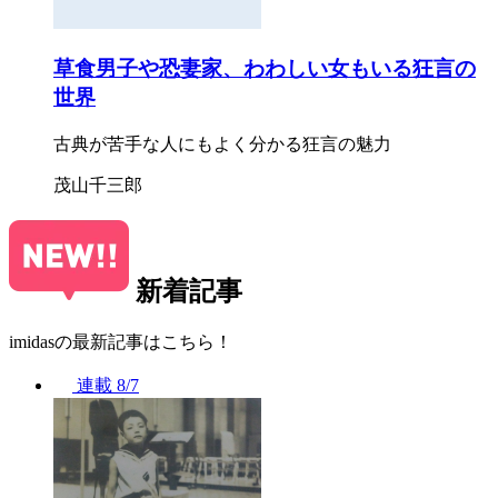
草食男子や恐妻家、わわしい女もいる狂言の
世界
古典が苦手な人にもよく分かる狂言の魅力
茂山千三郎
新着記事
imidasの最新記事はこちら！
連載
8/7