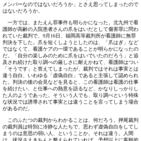
メンバーなのではないだろうか」とさえ思ってしまったので
はないだろうか。
一方では、またえん罪事件も明らかになった。北九州で看
護師が高齢の入院患者さんの爪をはいだとして傷害罪に問わ
れていた裁判で、9月16日、福岡高等裁判所が看護師に無罪
判決を下した。爪を短くしようとしたのは、「爪はぎ」など
ではなくて、看護ケアの一環であることが明らかになったの
だ。「自分の楽しみのために爪をはいでいたのだろう」と追
及され続けた取り調べの厳しさに耐えかねて、看護師はつい
「そうです」と答えてしまったが、裁判ではそれは事実とは
違う自白、いわゆる「虚偽自白」であると主張して認められ
た。判決の後の会見などを見ると、この看護師は看護の仕事
を続けたい、と仕事への熱意を語るなど、かなりしっかりし
た人のようであった。そういう人でも、取り調べという特殊
な状況では誘導されて事実とは違うことを言ってしまう場合
があるのだ。
このふたつの裁判からわかることは、何だろう。押尾裁判
の裁判員は特別に冷静な人たちで、思わず虚偽自白をしてし
まうのは意思の弱い人、ということか。それは違う。人間
は、状況さえきちんと整えられていれば、予想以上に客観的