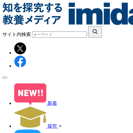
サイト内検索
新着
探究