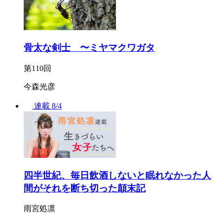
骨太な剣士 〜ミヤマクワガタ
第110回
今森光彦
連載
8/4
四半世紀、毎日飲酒しないと眠れなかった人
間がそれを断ち切った顛末記
雨宮処凛