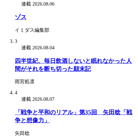
連載
2026.08.06
ゾス
イミダス編集部
3
連載
2026.08.04
四半世紀、毎日飲酒しないと眠れなかった人
間がそれを断ち切った顛末記
雨宮処凛
4
連載
2026.08.07
「戦争と平和のリアル」第35回 矢田稔「戦
争と想像力」
矢田稔