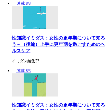
連載
8/3
性知識イミダス：女性の更年期について知ろ
う～（後編）上手に更年期を過ごすためのヘ
ルスケア
イミダス編集部
連載
8/3
性知識イミダス：女性の更年期について知ろ