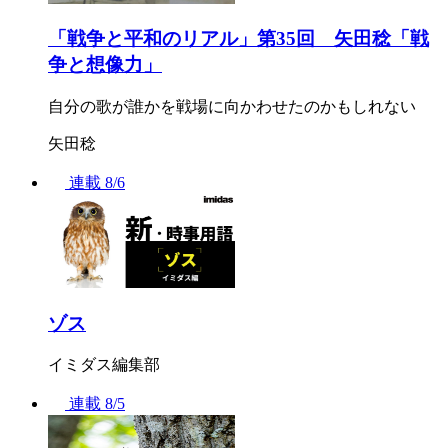
「戦争と平和のリアル」第35回 矢田稔「戦
争と想像力」
自分の歌が誰かを戦場に向かわせたのかもしれない
矢田稔
連載
8/6
ゾス
イミダス編集部
連載
8/5