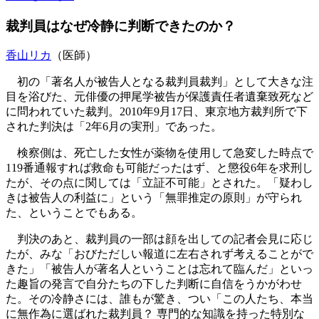
裁判員はなぜ冷静に判断できたのか？
香山リカ
（医師）
初の「著名人が被告人となる裁判員裁判」として大きな注
目を浴びた、元俳優の押尾学被告が保護責任者遺棄致死など
に問われていた裁判。2010年9月17日、東京地方裁判所で下
された判決は「2年6月の実刑」であった。
検察側は、死亡した女性が薬物を使用して急変した時点で
119番通報すれば救命も可能だったはず、と懲役6年を求刑し
たが、その点に関しては「立証不可能」とされた。「疑わし
きは被告人の利益に」という「無罪推定の原則」が守られ
た、ということでもある。
判決のあと、裁判員の一部は顔を出しての記者会見に応じ
たが、みな「おびただしい報道に左右されず考えることがで
きた」「被告人が著名人ということは忘れて臨んだ」といっ
た趣旨の発言で自分たちの下した判断に自信をうかがわせ
た。その冷静さには、誰もが驚き、つい「この人たち、本当
に無作為に選ばれた裁判員？ 専門的な知識を持った特別な