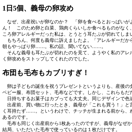
1日5個、義母の卵攻め
なぜ、出産祝いが卵なのか？ 「卵を食べるとおっぱいがよ
ん！ このため卵と白菜、鶏肉くらいしか食べるものがなく、
ころ卵アレルギーだった私は、とうとう耳たぶが切れてしま
もちろん、何度も義母に訴えましたよ。「アレルギーだから
朝もやっぱり卵……。私の話、聞いてない……。
そんな義母も耳たぶが切れたのを見て、ようやく私のアレル
く卵攻めをストップしてくれたのでした。
布団も毛布もカブリすぎ！
卵は子どもの誕生を祝うプレゼントというよりも、産後の女
ベビー服、布団セット、毛布などです。しかし、これらもだ
日持ちするお菓子はカブっても大丈夫。同じデザインで色違
出産前、買い物に行ったとき、義母が「これも買う！」と言
く耳持たず……。というわけで、チッチが生まれる前から、
あるのです。
毛布も同じく出産前から1枚あったのですが、義母がなぜか
結局、いただいた毛布で使っているのは１枚だけです。