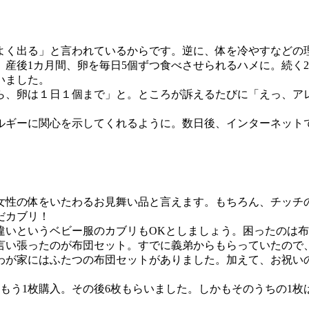
く出る」と言われているからです。逆に、体を冷やすなどの
産後1カ月間、卵を毎日5個ずつ食べさせられるハメに。続く
いました。
、卵は１日１個まで」と。ところが訴えるたびに「えっ、アレ
ギーに関心を示してくれるように。数日後、インターネットで
性の体をいたわるお見舞い品と言えます。もちろん、チッチ
だカブリ！
いというベビー服のカブリもOKとしましょう。困ったのは布
い張ったのが布団セット。すでに義弟からもらっていたので
わが家にはふたつの布団セットがありました。加えて、お祝い
もう1枚購入。その後6枚もらいました。しかもそのうちの1