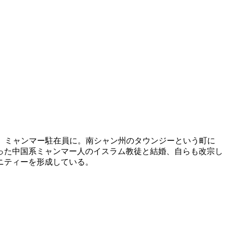
会」ミャンマー駐在員に。南シャン州のタウンジーという町に
合った中国系ミャンマー人のイスラム教徒と結婚、自らも改宗し
ニティーを形成している。