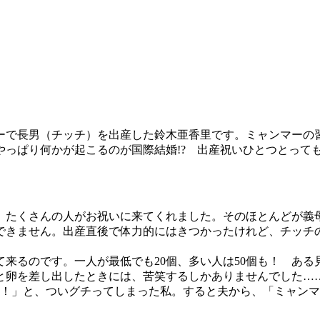
マーで長男（チッチ）を出産した鈴木亜香里です。ミャンマー
やっぱり何かが起こるのが国際結婚!? 出産祝いひとつとって
たくさんの人がお祝いに来てくれました。そのほとんどが義
できません。出産直後で体力的にはきつかったけれど、チッチ
来るのです。一人が最低でも20個、多い人は50個も！ ある
と卵を差し出したときには、苦笑するしかありませんでした…
り！」と、ついグチってしまった私。すると夫から、「ミャン