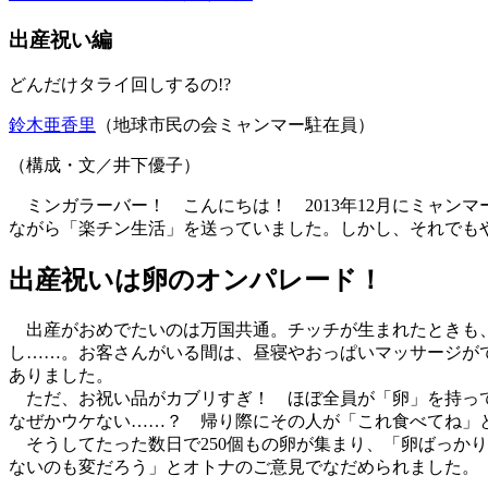
出産祝い編
どんだけタライ回しするの!?
鈴木亜香里
（地球市民の会ミャンマー駐在員）
（構成・文／井下優子）
ミンガラーバー！ こんにちは！ 2013年12月にミャン
ながら「楽チン生活」を送っていました。しかし、それでも
出産祝いは卵のオンパレード！
出産がおめでたいのは万国共通。チッチが生まれたときも、
し……。お客さんがいる間は、昼寝やおっぱいマッサージが
ありました。
ただ、お祝い品がカブリすぎ！ ほぼ全員が「卵」を持って
なぜかウケない……？ 帰り際にその人が「これ食べてね」
そうしてたった数日で250個もの卵が集まり、「卵ばっか
ないのも変だろう」とオトナのご意見でなだめられました。