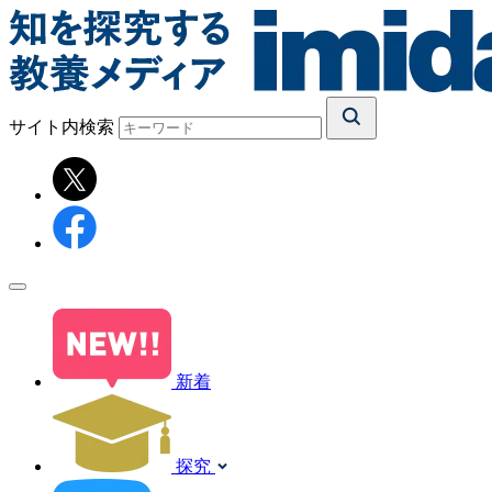
サイト内検索
新着
探究