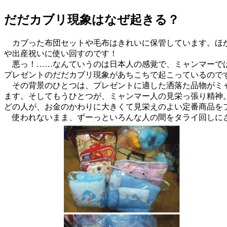
だだカブリ現象はなぜ起きる？
カブった布団セットや毛布はきれいに保管しています。ほか
や出産祝いに使い回すのです！
悪っ！……なんていうのは日本人の感覚で、ミャンマーでは
プレゼントのだだカブリ現象があちこちで起こっているので
その背景のひとつは、プレゼントに適した洒落た品物がミャ
ます。そしてもうひとつが、ミャンマー人の見栄っ張り精神
どの人が、お金のかわりに大きくて見栄えのよい定番商品を
使われないまま、ずーっといろんな人の間をタライ回しにさ