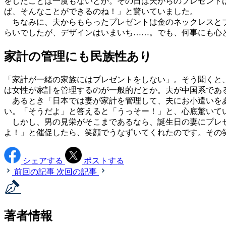
をしたことは一度もないとか。その日は夫からのプレゼント
ば、そんなことができるのね！」と驚いていました。
ちなみに、夫からもらったプレゼントは金のネックレスとブ
らいでしたが、デザインはいまいち……。でも、何事にも心
家計の管理にも民族性あり
「家計が一緒の家族にはプレゼントをしない」。そう聞くと
は女性が家計を管理するのが一般的だとか。夫が中国系であ
あるとき「日本では妻が家計を管理して、夫にお小遣いをあ
い。「そうだよ」と答えると「うっそー！」と、心底驚いて
しかし、男の見栄がそこまであるなら、誕生日の妻にプレゼ
よ！」と催促したら、笑顔でうなずいてくれたのです。その
シェアする
ポストする
前回の記事
次回の記事
著者情報