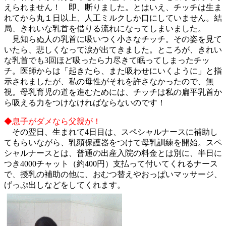
えられません！ 即、断りました。とはいえ、チッチは生ま
れてから丸１日以上、人工ミルクしか口にしていません。結
局、きれいな乳首を借りる流れになってしまいました。
見知らぬ人の乳首に吸いつく小さなチッチ。その姿を見て
いたら、悲しくなって涙が出てきました。ところが、きれい
な乳首でも3回ほど吸ったら力尽きて眠ってしまったチッ
チ。医師からは「起きたら、また吸わせにいくように」と指
示されましたが、私の母性がそれを許さなかったので、無
視。母乳育児の道を進むためには、チッチは私の扁平乳首か
ら吸える力をつけなければならないのです！
◆息子がダメなら父親が！
その翌日、生まれて4日目は、スペシャルナースに補助し
てもらいながら、乳頭保護器をつけて母乳訓練を開始。スペ
シャルナースとは、普通の出産入院の料金とは別に、半日に
つき4000チャット（約400円）支払って付いてくれるナース
で、授乳の補助の他に、おむつ替えやおっぱいマッサージ、
げっぷ出しなどをしてくれます。