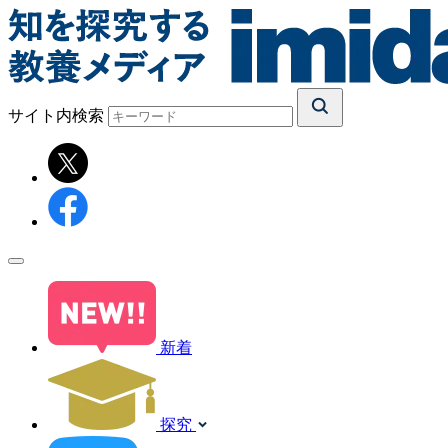
サイト内検索
新着
探究