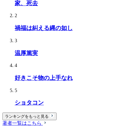
家、死去
2
禍福は糾える縄の如し
3
温厚篤実
4
好きこそ物の上手なれ
5
ショタコン
ランキングをもっと見る
著者一覧はこちら