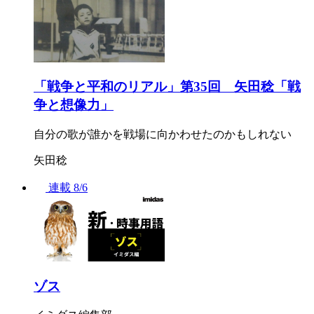
「戦争と平和のリアル」第35回 矢田稔「戦
争と想像力」
自分の歌が誰かを戦場に向かわせたのかもしれない
矢田稔
連載
8/6
ゾス