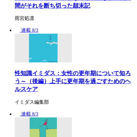
間がそれを断ち切った顛末記
雨宮処凛
連載
8/3
性知識イミダス：女性の更年期について知ろ
う～（後編）上手に更年期を過ごすためのヘ
ルスケア
イミダス編集部
連載
8/3