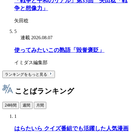
「戦争と平和のリアル」第35回 矢田稔「戦
争と想像力」
矢田稔
5
連載
2026.08.07
使ってみたいこの熟語「毀誉褒貶」
イミダス編集部
ランキングをもっと見る
ことばランキング
24時間
週間
月間
1
はらたいら クイズ番組でも活躍した人気漫画