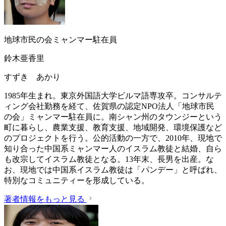
地球市民の会ミャンマー駐在員
鈴木亜香里
すずき あかり
1985年生まれ。東京外国語大学ビルマ語専攻卒。コンサルテ
ィング会社勤務を経て、佐賀県の認定NPO法人「地球市民
の会」ミャンマー駐在員に。南シャン州のタウンジーという
町に暮らし、農業支援、教育支援、地域開発、環境保護など
のプロジェクトを行う。公的活動の一方で、2010年、現地で
知り合った中国系ミャンマー人のイスラム教徒と結婚、自ら
も改宗してイスラム教徒となる。13年末、長男を出産。な
お、現地では中国系イスラム教徒は「パンデー」と呼ばれ、
特別なコミュニティーを形成している。
著者情報をもっと見る