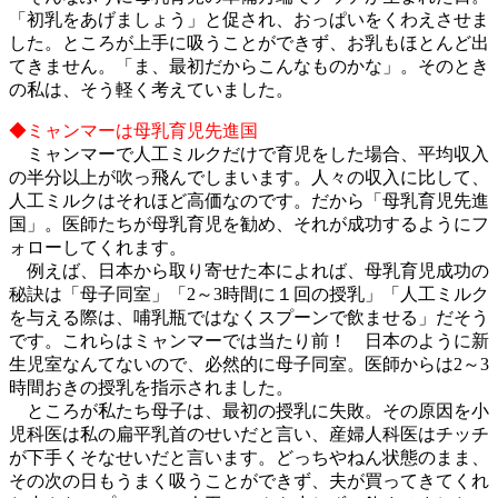
「初乳をあげましょう」と促され、おっぱいをくわえさせま
した。ところが上手に吸うことができず、お乳もほとんど出
てきません。「ま、最初だからこんなものかな」。そのとき
の私は、そう軽く考えていました。
◆ミャンマーは母乳育児先進国
ミャンマーで人工ミルクだけで育児をした場合、平均収入
の半分以上が吹っ飛んでしまいます。人々の収入に比して、
人工ミルクはそれほど高価なのです。だから「母乳育児先進
国」。医師たちが母乳育児を勧め、それが成功するようにフ
ォローしてくれます。
例えば、日本から取り寄せた本によれば、母乳育児成功の
秘訣は「母子同室」「2～3時間に１回の授乳」「人工ミルク
を与える際は、哺乳瓶ではなくスプーンで飲ませる」だそう
です。これらはミャンマーでは当たり前！ 日本のように新
生児室なんてないので、必然的に母子同室。医師からは2～3
時間おきの授乳を指示されました。
ところが私たち母子は、最初の授乳に失敗。その原因を小
児科医は私の扁平乳首のせいだと言い、産婦人科医はチッチ
が下手くそなせいだと言います。どっちやねん状態のまま、
その次の日もうまく吸うことができず、夫が買ってきてくれ