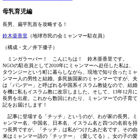
母乳育児編
長男、扁平乳首を攻略する！
鈴木亜香里
（地球市民の会ミャンマー駐在員）
（構成・文／井下優子）
ミンガラーバー！ こんにちは！ 鈴木亜香里です。
NGOの駐在員として2010年にミャンマーへ赴任した私は、
タウンジーという町に暮らしながら、現地で知り合ったミャ
ンマー人の男性と結婚。多民族国家のミャンマーですが、夫
は「パンデー」と呼ばれる中国系イスラム教徒なので、結婚
を機に私もイスラム教に改宗しました。そして、13年12月に
長男を出産。これから数回にわたり、ミャンマーでの子育て
記をお届けします！
記事に登場する「チッチ」というのが、わが家の長男。ミ
ャンマー名、中国名、日本名、イスラム名と四つの名前を持
つ長男ですが、「チッチ」は私がつけたあだ名です。その由
来はミャンマー語の「チッテー」（愛してる）。女の子の愛