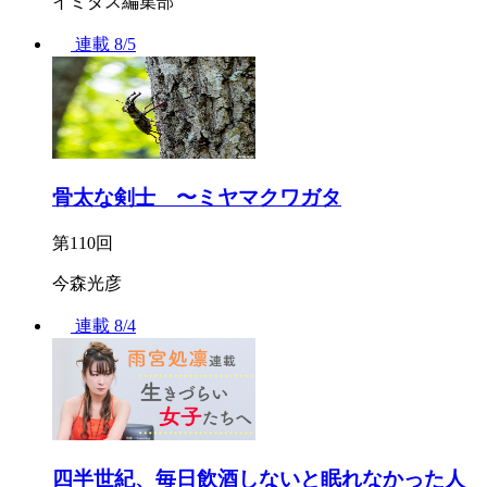
イミダス編集部
連載
8/5
骨太な剣士 〜ミヤマクワガタ
第110回
今森光彦
連載
8/4
四半世紀、毎日飲酒しないと眠れなかった人