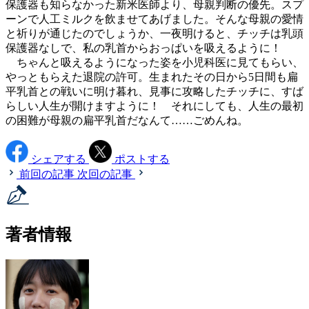
保護器も知らなかった新米医師より、母親判断の優先。スプ
ーンで人工ミルクを飲ませてあげました。そんな母親の愛情
と祈りが通じたのでしょうか、一夜明けると、チッチは乳頭
保護器なしで、私の乳首からおっぱいを吸えるように！
ちゃんと吸えるようになった姿を小児科医に見てもらい、
やっともらえた退院の許可。生まれたその日から5日間も扁
平乳首との戦いに明け暮れ、見事に攻略したチッチに、すば
らしい人生が開けますように！ それにしても、人生の最初
の困難が母親の扁平乳首だなんて……ごめんね。
シェアする
ポストする
前回の記事
次回の記事
著者情報