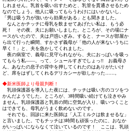
しれません。乳首を吸い出すためと、乳管を貫通させるため
なのでしょう。他人に吸ってもらうわけにはいかないし、
「男は吸う力が強いから効果がある」とも聞きました。
なんとかチッチに母乳を飲ませてあげたい私は、もう必
死！ その夜、夫にお願いしました。ところが、その場にナ
ースがいたので、夫は戸惑いぎみ。すると、ナースが部屋か
ら出て行った瞬間、すかさず義母が「他の人が来ないうちに
早く！」と、夫を急かしてくれました。
夜の病室で、義母に見守られながら、夫におっぱいを吸っ
てもらう私――。って、シュールすぎでしょっ!! お義母さ
ん、あなたの息子の背中を押してくれたのはありがたいけ
ど、席をはずしてくれるデリカシーが欲しかった……。
◆新米医師より母親判断！
乳頭保護器を導入した夜には、チッチは吸い方のコツをつ
かんだようでした。ところが、3時間吸い続けても泣きやみ
ません。乳頭保護器と乳首の間に空気が入り、吸いつくこと
はできても、母乳がうまく飲めないのです。
それでも、回診に来た医師は「人工ミルクは飲ませるな」
と言いました。でもチッチは3時間も頑張ったのに、おなか
がいっぱいにならなくて泣いているのです！ ここは、乳頭