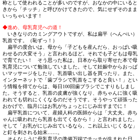
称として使われることが多いのですが、おなかの中にいると
きから「チッチ」と呼びかけてきたので、気にせずそのまま
いっちゃいます！
◆進め、母乳育児への道！
いきなりのカミングアウトですが、私は扁平（へんぺい）
乳首です。（恥ずっ！）
扁平の度合いは、母から「子どもを産んだら、おっぱい吸
わせるの大変そう」と言われるほど。それでも子どもは母乳
で育てたい！ そう思った私は、日本から取り寄せた本で母
乳育児について勉強していました。そして妊娠中からおっぱ
いマッサージをしたり、乳首吸い出し器を買ったり。また、
インターネットで「歯ブラシで乳首をこすると良い！」とい
う情報を得てからは、毎日100回歯ブラシでこすりもしまし
た。そうすると、乳首の皮膚が強くなり、赤ちゃんに強く吸
われても切れにくくなるのだそうです。そうやって頑張った
おかげで、臨月にはお乳がちょっとにじみ出すまでに！
扁平乳首について、産婦人科の医師からは「大丈夫。赤ち
ゃんに吸われたら乳首も出てくるから！」と言われました。
そして「お乳がにじみ出ているなら、これ以上いじくるな」
と釘を刺される始末……。
そんなふうに母乳育児の準備万端でチッチが生まれた日。