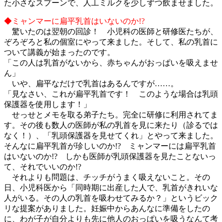
た小さなスプーンで、人工ミルクを少しずつ飲ませました。
◆ミャンマーに扁平乳首はいないのか!?
驚いたのは翌朝の回診！ 小児科の医師と研修医たちが、
ぞろぞろと私の個室にやって来ました。そして、私の乳首に
ついて講義が始まったのです。
「この人は乳首がないから、赤ちゃんがおっぱいを吸えませ
ん」
いや、扁平なだけで乳首はあるんですが……。
「見なさい、これが扁平乳首です！ このような場合は乳頭
保護器を使用します！」
せっせとメモを取る弟子たち。完全に研修に利用されてま
す。その後も数人の医師が私の乳首を見に来たり（診るでは
なく！）、「乳頭保護器を見せてくれ」とやって来ました。
そんなに扁平乳首が珍しいのか!? ミャンマーには扁平乳首
はいないのか!? しかも医師が乳頭保護器を見たことないっ
て、それでいいのか!?
それよりも問題は、チッチがうまく吸えないこと。その
日、小児科医から「同時期に出産した人で、乳首がきれいな
人がいる。その人の乳首を吸わせてみるか？」というビック
リな提案がありました。妊娠中からあんなに準備をしたの
に、わが子が自分よりも先に他人のおっぱいを吸うなんて考