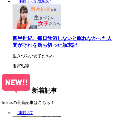
連載
2026
2026/
8/4
四半世紀、毎日飲酒しないと眠れなかった人
間がそれを断ち切った顛末記
生きづらい女子たちへ
雨宮処凛
新着記事
imidasの最新記事はこちら！
連載
8/7