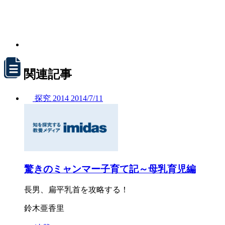
関連記事
探究
2014
2014/
7/11
驚きのミャンマー子育て記～母乳育児編
長男、扁平乳首を攻略する！
鈴木亜香里