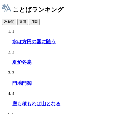
ことばランキング
24時間
週間
月間
1
水は方円の器に随う
2
夏炉冬扇
3
門地門閥
4
塵も積もれば山となる