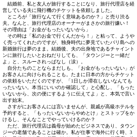
結婚前、私と友人が旅行することになり、旅行代理店を経
営している夫に飛行機のチケットを依頼しました。
ところが「旅行なんて行く意味あるのか？」と売り渋る
夫。なんと、旅行代理店のオーナーがまさかの旅行嫌い！
その理由は「お金がもったいないから」
その時は「私のお金で行くんだから！」と粘って、ようや
く売ってくれたのですが、独身時代に夢見ていたバリ島への
新婚旅行は夢のまま。結婚後、夫の出身地であるチャイント
ンに旅行したいとおねだりしても、「タウンジーと一緒だ
よ」と、スルーされっぱなし（涙）。
自分たちのことならまだしも、「お金がもったいない」が
お客さんに向けられることも。たまに日本の方からチケット
の依頼をいただくのですが、「1日しか滞在しないなんても
ったいない。本当にいいのか確認して」と心配し、「もった
いないから、次の便にするように伝えてよ」と、本気で言い
出す始末。
さすがにお客さんには言いませんが、親戚が高級ホテルを
予約すると、「もったいないからやめとけ」とストップをか
けるし、そんなことでやっていけるのか？
ただ、旅行代理店は義母が始めたビジネスであり、タウン
ジーの老舗であることは確か。私が仕事で海外に行く時、3