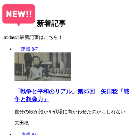
新着記事
imidasの最新記事はこちら！
連載
8/7
「戦争と平和のリアル」第35回 矢田稔「戦
争と想像力」
自分の歌が誰かを戦場に向かわせたのかもしれない
矢田稔
連載
8/6