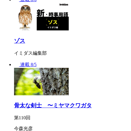
ゾス
イミダス編集部
連載
8/5
骨太な剣士 〜ミヤマクワガタ
第110回
今森光彦