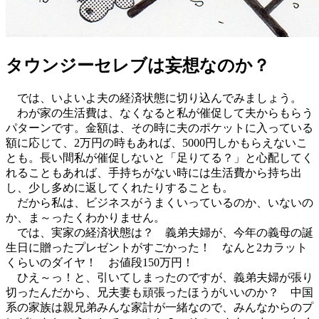
タウンジーセレブは妄想なのか？
では、いよいよ夫の経済状態に切り込んでみましょう。
わが家の生活費は、なくなると私が催促して夫からもらう
パターンです。金額は、その時に夫のポケットに入っている
額に応じて、2万円の時もあれば、5000円しかもらえないこ
とも。長い間私が催促しないと「足りてる？」と心配してく
れることもあれば、手持ちがない時には生活費から持ち出
し、少し多めに返してくれたりすることも。
だから私は、ビジネスがうまくいっているのか、いないの
か、ま～ったくわかりません。
では、実家の経済状態は？ 義弟夫婦が、今年の義母の誕
生日に贈ったプレゼントがすごかった！ なんと2カラット
くらいのダイヤ！ お値段150万円！
ひえ～っ！と、引いてしまったのですが、義弟夫婦が張り
切ったんだから、兄夫妻も頑張ったほうがいいのか？ 中国
系の家族は親兄弟みんな家計が一緒なので、みんなからのプ