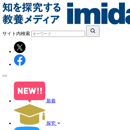
サイト内検索
新着
探究