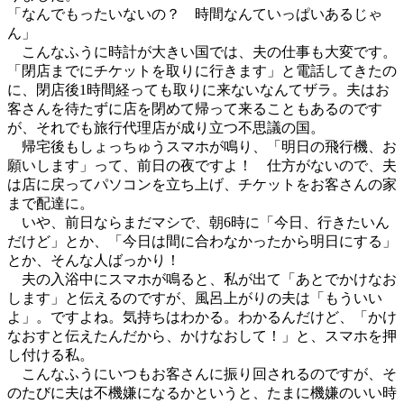
「なんでもったいないの？ 時間なんていっぱいあるじゃ
ん」
こんなふうに時計が大きい国では、夫の仕事も大変です。
「閉店までにチケットを取りに行きます」と電話してきたの
に、閉店後1時間経っても取りに来ないなんてザラ。夫はお
客さんを待たずに店を閉めて帰って来ることもあるのです
が、それでも旅行代理店が成り立つ不思議の国。
帰宅後もしょっちゅうスマホが鳴り、「明日の飛行機、お
願いします」って、前日の夜ですよ！ 仕方がないので、夫
は店に戻ってパソコンを立ち上げ、チケットをお客さんの家
まで配達に。
いや、前日ならまだマシで、朝6時に「今日、行きたいん
だけど」とか、「今日は間に合わなかったから明日にする」
とか、そんな人ばっかり！
夫の入浴中にスマホが鳴ると、私が出て「あとでかけなお
します」と伝えるのですが、風呂上がりの夫は「もういい
よ」。ですよね。気持ちはわかる。わかるんだけど、「かけ
なおすと伝えたんだから、かけなおして！」と、スマホを押
し付ける私。
こんなふうにいつもお客さんに振り回されるのですが、そ
のたびに夫は不機嫌になるかというと、たまに機嫌のいい時