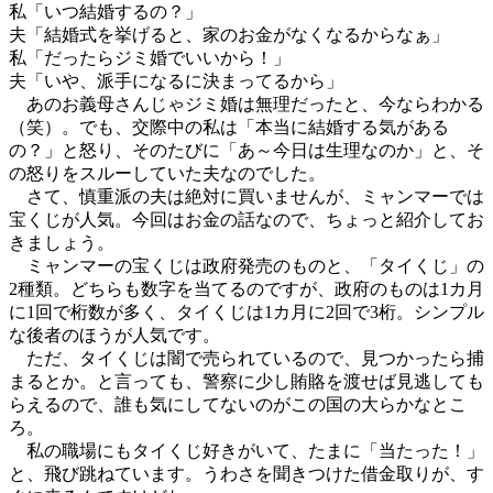
私「いつ結婚するの？」
夫「結婚式を挙げると、家のお金がなくなるからなぁ」
私「だったらジミ婚でいいから！」
夫「いや、派手になるに決まってるから」
あのお義母さんじゃジミ婚は無理だったと、今ならわかる
（笑）。でも、交際中の私は「本当に結婚する気がある
の？」と怒り、そのたびに「あ～今日は生理なのか」と、そ
の怒りをスルーしていた夫なのでした。
さて、慎重派の夫は絶対に買いませんが、ミャンマーでは
宝くじが人気。今回はお金の話なので、ちょっと紹介してお
きましょう。
ミャンマーの宝くじは政府発売のものと、「タイくじ」の
2種類。どちらも数字を当てるのですが、政府のものは1カ月
に1回で桁数が多く、タイくじは1カ月に2回で3桁。シンプル
な後者のほうが人気です。
ただ、タイくじは闇で売られているので、見つかったら捕
まるとか。と言っても、警察に少し賄賂を渡せば見逃しても
らえるので、誰も気にしてないのがこの国の大らかなとこ
ろ。
私の職場にもタイくじ好きがいて、たまに「当たった！」
と、飛び跳ねています。うわさを聞きつけた借金取りが、す