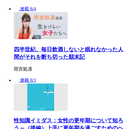
連載
8/4
四半世紀、毎日飲酒しないと眠れなかった人
間がそれを断ち切った顛末記
雨宮処凛
連載
8/3
性知識イミダス：女性の更年期について知ろ
う～（後編）上手に更年期を過ごすためのヘ