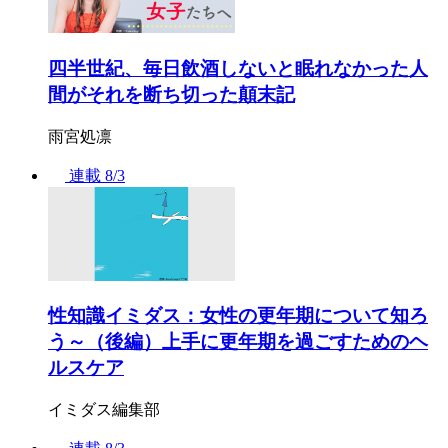
四半世紀、毎日飲酒しないと眠れなかった人
間がそれを断ち切った顛末記
雨宮処凛
連載
8/3
性知識イミダス：女性の更年期について知ろ
う～（後編）上手に更年期を過ごすためのヘ
ルスケア
イミダス編集部