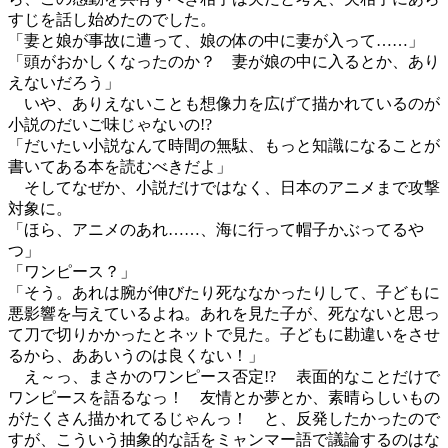
すじを話し始めたのでした。
「妻と娘が事故に遭って、娘の体の中に妻が入って……」
「頭がおかしくなったのか？ 妻が娘の中に入るとか、あり
えないだろう」
いや、ありえないことも想像力を広げて描かれているのが
小説のだいご味じゃないの!?
「だいたい小説なんて時間の無駄、もっと知識になることが
書いてある本を読むべきだよ」
そしてなぜか、小説だけではなく、日本のアニメまで攻撃
対象に。
「ほら、アニメのあれ……、海に行って帽子かぶってるや
つ」
「ワンピース？」
「そう。あれは腕が伸びたり死ななかったりして、子どもに
悪影響を与えているよね。あれを見た子が、死なないと思っ
て刀で切りかかったとネットで見た。子どもに勘違いをさせ
るから、ああいうのは良くない！」
え～っ、まさかのワンピース否定!? 表面的なことだけで
ワンピースを語るなっ！ 友情とか夢とか、素晴らしいもの
がたくさん描かれてるじゃんっ！ と、反発したかったので
すが、こういう抽象的な話をミャンマー語で議論するのはな