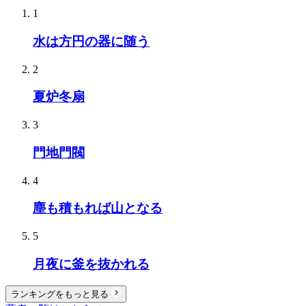
1
水は方円の器に随う
2
夏炉冬扇
3
門地門閥
4
塵も積もれば山となる
5
月夜に釜を抜かれる
ランキングをもっと見る