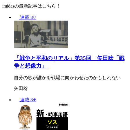
imidasの最新記事はこちら！
連載
8/7
「戦争と平和のリアル」第35回 矢田稔「戦
争と想像力」
自分の歌が誰かを戦場に向かわせたのかもしれない
矢田稔
連載
8/6