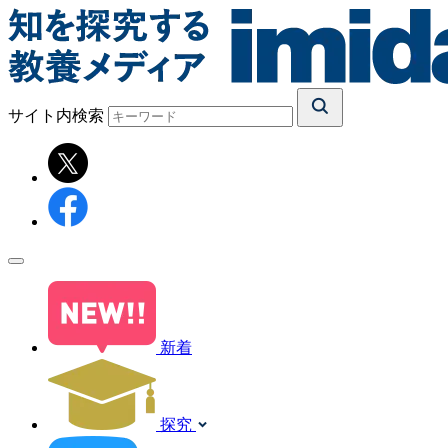
サイト内検索
新着
探究