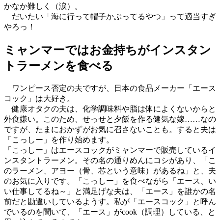
かなか難しく（涙）。
だいたい「海に行って帽子かぶってるやつ」って適当すぎ
やろっ！
ミャンマーではお金持ちがインスタン
トラーメンを食べる
ワンピース否定の夫ですが、日本の食品メーカー「エース
コック」は大好き。
健康オタクの夫は、化学調味料や脂は体によくないからと
外食嫌い。このため、せっせと夕飯を作る健気な嫁……なの
ですが、たまにおかずがお気に召さないことも。すると夫は
「こっしー」を作り始めます。
「こっしー」はエースコックがミャンマーで販売しているイ
ンスタントラーメン。その名の通りめんにコシがあり、「こ
のラーメン、アヨー（骨、芯という意味）があるね」と、夫
のお気に入りです。「こっしー」を食べながら「エース、い
い仕事してるね～」と満足げな夫は、「エース」を誰かの名
前だと勘違いしているようす。私が「エースコック」と呼ん
でいるのを聞いて、「エース」がcook（調理）している、と