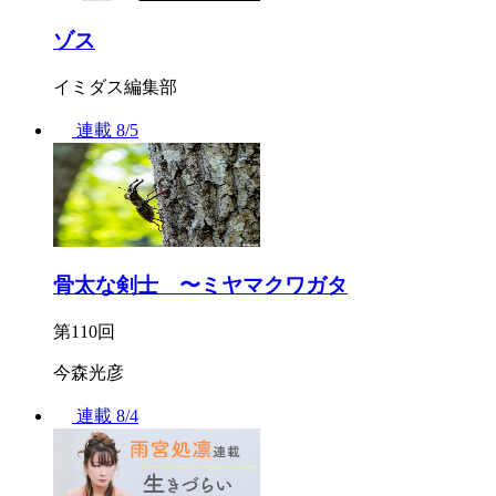
ゾス
イミダス編集部
連載
8/5
骨太な剣士 〜ミヤマクワガタ
第110回
今森光彦
連載
8/4