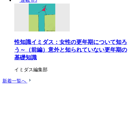
連載
8/3
性知識イミダス：女性の更年期について知ろ
う～（前編）意外と知られていない更年期の
基礎知識
イミダス編集部
新着一覧へ