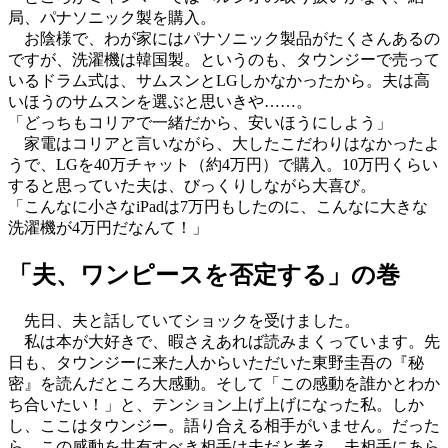
局、パナソニック製を購入。
お陰様で、わが家にはパナソニック製品がたくさんあるの
ですが、洗濯機は韓国製。というのも、タウンジーで売って
いるドラム式は、サムスンとLGしかなかったから。夫は高
いほうのサムスンを選ぶと思いきや……。
「どっちもコリアで一緒だから、安いほうにしよう」
家電はコリアと言いながら、大したこだわりはなかったよ
うで、LGを40万チャット（約4万円）で購入。10万円くらい
すると思っていた夫は、びっくりしながら大喜び。
「こんなに小さなiPadは7万円もしたのに、こんなに大きな
洗濯機が4万円だなんて！」
「夫、ワンピースを否定する」の巻
先日、夫と話していてショックを受けました。
私は本が大好きで、暇さえあれば読みまくっています。先
日も、タウンジーに来た人からいただいた東野圭吾の『秘
密』を読んだところ大感動。そして「この感動を誰かとわか
ち合いたい！」と、テンション上げ上げになった私。しか
し、ここはタウンジー。語り合える相手がいません。だった
ら、この感動を共有すべき相手は夫だと考え、夫相手にあら