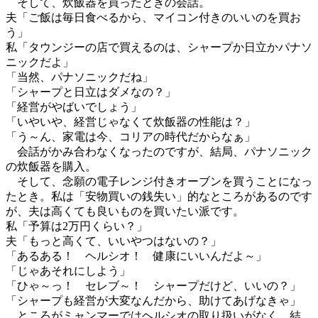
そして、炊飯器を買ったときの会話。
夫「ご飯は毎日食べるから、マイコン付きのいいのを買お
う」
私「タウンジーの店で買えるのは、シャープか日立かパナソ
ニックだよ」
「当然、パナソニックだね」
「シャープと日立はダメなの？」
「経営がやばいでしょう」
「いやいや、経営じゃなくて炊飯器の性能は？」
「う～ん、家電は今、コリアの時代だからなぁ」
会話がかみ合わなくなったのですが、結局、パナソニック
の炊飯器を購入。
そして、念願の電子レンジ付きオーブンを買うことになっ
たとき。私は「安物買いの銭失い」的なところがあるのです
が、夫は高くても良いものを買いたい派です。
私「予算は2万円くらい？」
夫「もっと高くて、いいやつはないの？」
「あるある！ ヘルシオ！ 健康にいいんだよ～」
「じゃあそれにしよう」
「ひゃ～っ！ セレブ～！ シャープだけど、いいの？」
「シャープも経営が大変なんだから、助けてあげなきゃ」
ところがミャンマーではヘルシオの取り扱いがなく、結