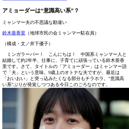
アミョーダーは“意識高い系”？
ミャンマー夫の不思議な勘違い
鈴木亜香里
（地球市民の会ミャンマー駐在員）
（構成・文／井下優子）
ミンガラーバー！ こんにちは！ 中国系ミャンマー人と
結婚して約2年半、仕事に、子育てに頑張っている鈴木亜香
里です。さて、タイトルの「アミョーダー」はミャンマー語
で「夫」という意味。9歳上のオトナな夫ですが、最近は
「おいおい」と突っ込みたくなる部分もチラホラ。“意識高
い系”ぶりが発覚しつつある今日このごろなのです。