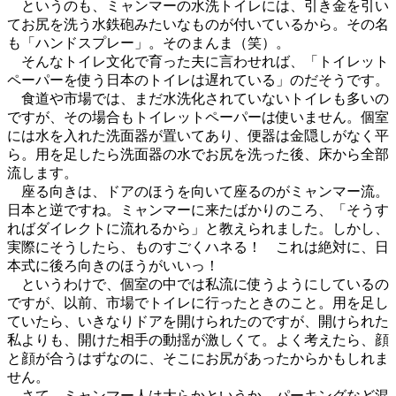
というのも、ミャンマーの水洗トイレには、引き金を引い
てお尻を洗う水鉄砲みたいなものが付いているから。その名
も「ハンドスプレー」。そのまんま（笑）。
そんなトイレ文化で育った夫に言わせれば、「トイレット
ペーパーを使う日本のトイレは遅れている」のだそうです。
食道や市場では、まだ水洗化されていないトイレも多いの
ですが、その場合もトイレットペーパーは使いません。個室
には水を入れた洗面器が置いてあり、便器は金隠しがなく平
ら。用を足したら洗面器の水でお尻を洗った後、床から全部
流します。
座る向きは、ドアのほうを向いて座るのがミャンマー流。
日本と逆ですね。ミャンマーに来たばかりのころ、「そうす
ればダイレクトに流れるから」と教えられました。しかし、
実際にそうしたら、ものすごくハネる！ これは絶対に、日
本式に後ろ向きのほうがいいっ！
というわけで、個室の中では私流に使うようにしているの
ですが、以前、市場でトイレに行ったときのこと。用を足し
ていたら、いきなりドアを開けられたのですが、開けられた
私よりも、開けた相手の動揺が激しくて。よく考えたら、顔
と顔が合うはずなのに、そこにお尻があったからかもしれま
せん。
さて、ミャンマー人は大らかというか、パーキングなど混