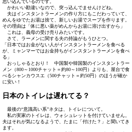
思い込んでいるのです。
かわいい勘違いなので、突っ込んでませんけどね。
夫はインスタントラーメンの作り方にもこだわっていて、
めんをゆでたお湯は捨て、新しいお湯でスープを作ります。
その理由は「体に悪い薬がめんからお湯に溶け出すから」
これは、義母の受け売りみたいです。
さて、ラーメンに関する夫の持論がもうひとつ。
「日本ではお金がない人がインスタントラーメンを食べる
が、ミャンマーではお金持ちがインスタントラーメンを食べ
る」
おっしゃるとおり！ 中国製や韓国製のインスタントラー
メン（800～1000チャット＝約80～100円）よりも、屋台で食
べるシャンカウスエ（500チャット＝約50円）のほうが確か
に安い！
日本のトイレは遅れてる？
最後の“意識高い系”ネタは、トイレについて。
私の実家のトイレは、ウォシュレットを付けていません。
夫はそれが気になるようで、たまに「付けた？」と聞いてき
ます。