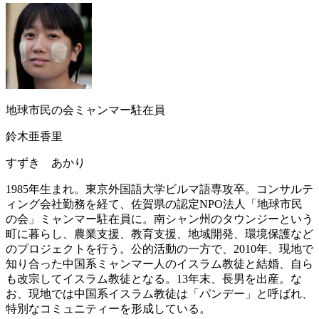
地球市民の会ミャンマー駐在員
鈴木亜香里
すずき あかり
1985年生まれ。東京外国語大学ビルマ語専攻卒。コンサルテ
ィング会社勤務を経て、佐賀県の認定NPO法人「地球市民
の会」ミャンマー駐在員に。南シャン州のタウンジーという
町に暮らし、農業支援、教育支援、地域開発、環境保護など
のプロジェクトを行う。公的活動の一方で、2010年、現地で
知り合った中国系ミャンマー人のイスラム教徒と結婚、自ら
も改宗してイスラム教徒となる。13年末、長男を出産。な
お、現地では中国系イスラム教徒は「パンデー」と呼ばれ、
特別なコミュニティーを形成している。