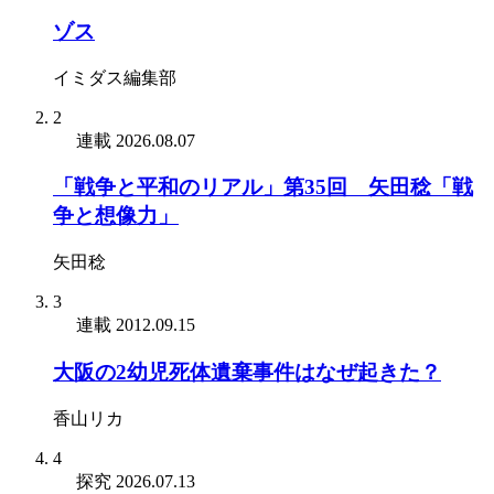
ゾス
イミダス編集部
2
連載
2026.08.07
「戦争と平和のリアル」第35回 矢田稔「戦
争と想像力」
矢田稔
3
連載
2012.09.15
大阪の2幼児死体遺棄事件はなぜ起きた？
香山リカ
4
探究
2026.07.13