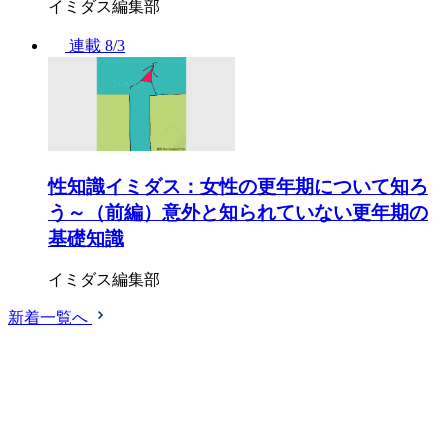
イミダス編集部
連載
8/3
性知識イミダス：女性の更年期について知ろ
う～（前編）意外と知られていない更年期の
基礎知識
イミダス編集部
新着一覧へ