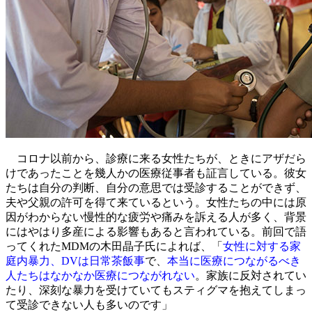
コロナ以前から、診療に来る女性たちが、ときにアザだら
けであったことを幾人かの医療従事者も証言している。彼女
たちは自分の判断、自分の意思では受診することができず、
夫や父親の許可を得て来ているという。女性たちの中には原
因がわからない慢性的な疲労や痛みを訴える人が多く、背景
にはやはり多産による影響もあると言われている。前回で語
ってくれたMDMの木田晶子氏によれば、「
女性に対する家
庭内暴力、DVは日常茶飯事
で、
本当に医療につながるべき
人たちはなかなか医療につながれない
。家族に反対されてい
たり、深刻な暴力を受けていてもスティグマを抱えてしまっ
て受診できない人も多いのです」