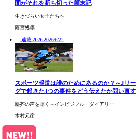
間がそれを断ち切った顛末記
生きづらい女子たちへ
雨宮処凛
連載
2026
2026/
6/22
スポーツ報道は誰のためにあるのか？～Jリー
グで起きた3つの事件をどう伝えたか問い直す
塵芥の声を聴く～インビジブル・ダイアリー
木村元彦