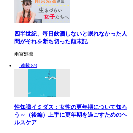
四半世紀、毎日飲酒しないと眠れなかった人
間がそれを断ち切った顛末記
雨宮処凛
連載
8/3
性知識イミダス：女性の更年期について知ろ
う～（後編）上手に更年期を過ごすためのヘ
ルスケア