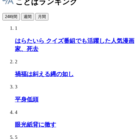
ことばランキング
24時間
週間
月間
1
はらたいら クイズ番組でも活躍した人気漫画
家、死去
2
禍福は糾える縄の如し
3
平身低頭
4
眼光紙背に徹す
5