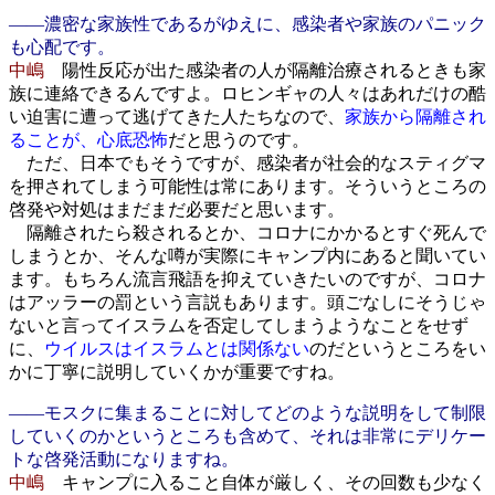
――濃密な家族性であるがゆえに、感染者や家族のパニック
も心配です。
中嶋
陽性反応が出た感染者の人が隔離治療されるときも家
族に連絡できるんですよ。ロヒンギャの人々はあれだけの酷
い迫害に遭って逃げてきた人たちなので、
家族から隔離され
ることが、心底恐怖
だと思うのです。
ただ、日本でもそうですが、感染者が社会的なスティグマ
を押されてしまう可能性は常にあります。そういうところの
啓発や対処はまだまだ必要だと思います。
隔離されたら殺されるとか、コロナにかかるとすぐ死んで
しまうとか、そんな噂が実際にキャンプ内にあると聞いてい
ます。もちろん流言飛語を抑えていきたいのですが、コロナ
はアッラーの罰という言説もあります。頭ごなしにそうじゃ
ないと言ってイスラムを否定してしまうようなことをせず
に、
ウイルスはイスラムとは関係ない
のだというところをい
かに丁寧に説明していくかが重要ですね。
――モスクに集まることに対してどのような説明をして制限
していくのかというところも含めて、それは非常にデリケー
トな啓発活動になりますね。
中嶋
キャンプに入ること自体が厳しく、その回数も少なく