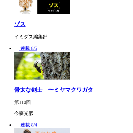
ゾス
イミダス編集部
連載
8/5
骨太な剣士 〜ミヤマクワガタ
第110回
今森光彦
連載
8/4