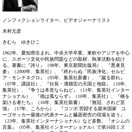
ノンフィクションライター、ビデオジャーナリスト
木村元彦
きむら ゆきひこ
1962年、愛知県生まれ。中央大学卒業。東欧やアジアを中心
に、スポーツ文化や民族問題などの取材、執筆活動を続け
る。著書に『誇り』（98年、東京新聞出版局）、『悪者見
参』（2000年、集英社）、『終わらぬ「民族浄化」セルビ
ア・モンテネグロ』（05年、集英社新書）、『蹴る群れ』
（07年、講談社）、『社長・溝畑宏の天国と地獄』（10年、
集英社）、『争うは本意ならねど』（11年、集英社インター
ナショナル）、『徳は孤ならず』（16年、集英社）、『橋を
架ける者たち』（16年、集英社新書）、『無冠、されど至
強』（17年、ころから）、『コソボ 苦闘する親米国家 ユ
ーゴサッカー最後の代表チームと臓器密売の現場を追う』
（23年、集英社インターナショナル）など多数。『オシムの
言葉』（05年、集英社インターナショナル）で第16回ミズ