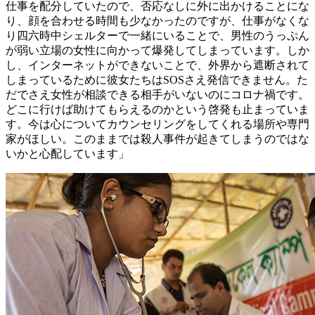
仕事を配分していたので、否応なしに外に出かけることにな
り、顔を合わせる時間も少なかったのですが、仕事がなくな
り四六時中シェルターで一緒にいることで、男性のうっぷん
が弱い立場の女性に向かって爆発してしまっています。しか
し、インターネットができないことで、外界から遮断されて
しまっているために彼女たちはSOSさえ発信できません。た
だでさえ女性が相談できる相手がいないのにコロナ禍です。
どこに行けば助けてもらえるのかという啓発も止まっていま
す。今は心についてカウンセリングをしてくれる場所や専門
家がほしい。このままでは殺人事件が起きてしまうのではな
いかと心配しています」