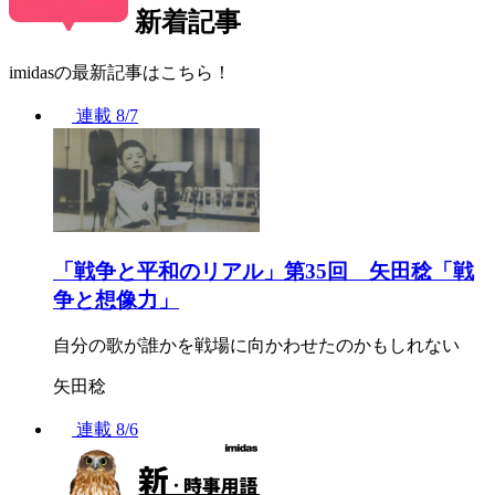
新着記事
imidasの最新記事はこちら！
連載
8/7
「戦争と平和のリアル」第35回 矢田稔「戦
争と想像力」
自分の歌が誰かを戦場に向かわせたのかもしれない
矢田稔
連載
8/6