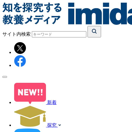
サイト内検索
新着
探究