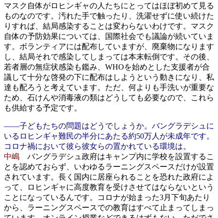
マスク自体がロヒンギャの人たちにとってはほぼ初めて見る
ものなのです。汚れた手で触ったり、洗濯せずに使い続けた
りすれば、結局感染することは変わらないわけです。マスク
自体の予防効果については、国際社会でも議論が続いていま
す。ボランティアには配布していますが、廃棄物になります
し、結局それで感染してしまっては本末転倒です。その後、
若者層の無症状感染も鑑み、WHOを始めとした支援者が合
議して十分な啓発の下に配布はしようという動きになり、私
達も配ろうと考えています。ただ、何よりも手洗いが重要な
ため、石けんや消毒液の類はどうしても必要なので、これら
も供給する予定です。
――子どもたちの問題はどうでしょうか。バングラデシュに
いるロヒンギャ難民の半分にあたる約50万人が未成年です。
コロナ禍において彼ら彼女らの置かれている環境は。
中嶋
バングラデシュ政府はキャンプ内に学校を設置するこ
とを認めておらず、いわゆるラーニングスペースだけが設置
されています。長く国内に居座られることを恐れた政府によ
って、ロヒンギャに高度教育を受けさせてはならないという
ことになっているんです。コロナが始まった3月下旬あたり
から、ラーニングスペースでの教育はすべて止まってしまっ
ています。オンライン授業などできるはずもない。ただでさ