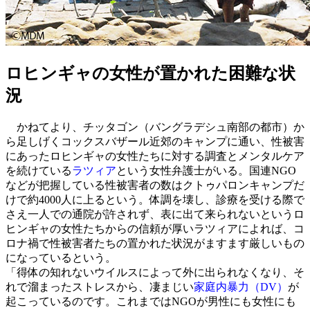
ロヒンギャの女性が置かれた困難な状
況
かねてより、チッタゴン（バングラデシュ南部の都市）か
ら足しげくコックスバザール近郊のキャンプに通い、性被害
にあったロヒンギャの女性たちに対する調査とメンタルケア
を続けている
ラツィア
という女性弁護士がいる。国連NGO
などが把握している性被害者の数はクトゥパロンキャンプだ
けで約4000人に上るという。体調を壊し、診療を受ける際で
さえ一人での通院が許されず、表に出て来られないというロ
ヒンギャの女性たちからの信頼が厚いラツィアによれば、コ
ロナ禍で性被害者たちの置かれた状況がますます厳しいもの
になっているという。
「得体の知れないウイルスによって外に出られなくなり、そ
れで溜まったストレスから、凄まじい
家庭内暴力（DV）
が
起こっているのです。これまではNGOが男性にも女性にも