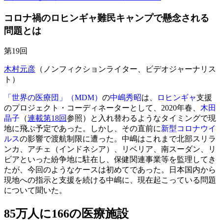
コロナ禍のロヒンギャ難民キャンプで懸念される
問題とは
第19回
木村元彦
（ノンフィクションライター、ビデオジャーナリス
ト）
「世界の医療団」（MDM）
の
中嶋秀昭
は、
ロヒンギャ
支援
のプロジェクト・コーディネーターとして、2020年春、
木田
晶子
（
連載第18回
参照）と入れ替わるようなタイミングで現
地に飛ぶ予定であった。しかし、その直前に
新型コロナウイ
ルス
の影響で渡航制限に遭った。中嶋はこれまで北部スリラ
ンカ、アチェ（インドネシア）、リベリア、南スーダン、リ
ビアといった紛争地に駐在し、保健関連事業等を監理してき
たが、今回のようなケースは初めてであった。日本国内から
現地への指示と支援を続ける中嶋に、現在起こっている問題
について聞いた。
85万人に166の医療施設