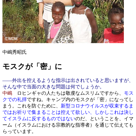
中嶋秀昭氏
モスクが「密」に
――外出を控えるような指示は出されていると思いますが、
そんな中で当面の大きな問題は何でしょうか。
中嶋
ロヒンギャの人たちは敬虔なムスリムですから、
モス
クでの礼拝
ですね。キャンプ内のモスクが「密」になってし
まう。これを防ぐために、
新型コロナウイルスが収束するま
ではお祈りで集まることは控えて欲しい、しかしこれは決し
てイスラムに反するものではない
のだ、ということを、イマ
ーム（イスラムにおける宗教的な指導者）を通じて伝えても
らっています。