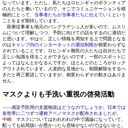
なっています。ただし、私たちはロヒンギャのボランティア
の人たちと働いているので、そこでコミュニケーションを積
極的にとって、
当事者たちが当事者たちに伝えていく
という
ことをまず期待しています。
医療従事者も地元のバングラデシュ人が多いので、ムスリ
ムについて理解しつつ、予防に向けての話をするのに適切だ
と思います。やはり、正しい情報を周知する上で問題となる
のは
キャンプ内のインターネットの通信制限
が相変わらずな
されていることです。ロヒンギャ難民の人たちは自分たちで
正しい知識を得ることができないのです。一部のスポットに
よってはなんとかなるんですが、ほとんどのところがロック
アウトされています。人道的な見地から、制限解除をするべ
きだと再三要請していますが、相変わらずその動きはありま
せん。
マスクよりも手洗い重視の啓発活動
――感染予防用の支援物資はどうなのでしょうか。日本では
各世帯に二つずつ通称アベノマスクが配布されましたが。
中嶋
マスクについてはわれわれの中で議論になっていて、
配っても結局扱いが悪かったら意味がないのではないかと。