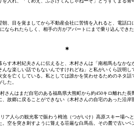
を入れ、「てめえ、ふざけてんじゃねーぞ」とうずくまる青
朝、目を覚ましてから不動産会社に苦情を入れると、電話口
いになられたらしく、相手の方がアパートにまで乗り込んでき
＊
らす木村紀夫さんに伝えると、木村さんは「南相馬もなかな
そんな楽しい話でもないんですけれどね」と私がいくら説明し
次女を亡くしている。私としては誰かを笑わせるためのネタ話
がした。
木村さんはまだ自宅のある福島県大熊町から約450キロ離れた
に、故郷に戻ることができない（木村さんの自宅のあった沿岸
ラリア人らの観光客で賑わう栂池（つがいけ）高原スキー場へ
た。空を突き刺すように聳える荘厳な白馬岳。その麓で古いペ