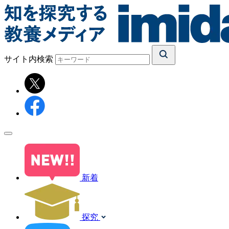
サイト内検索
新着
探究