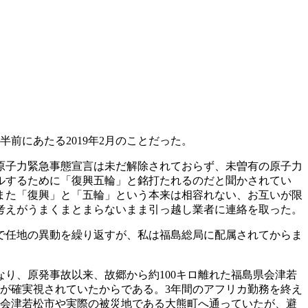
にあたる2019年2月のことだった。
原子力緊急事態宣言は未だ解除されておらず、未曽有の原子力
ルするために「復興五輪」と銘打たれるのだと聞かされてい
また「復興」と「五輪」という本来は相容れない、お互いが限
考えがうまくまとまらないまま引っ越し業者に連絡を取った。
で任地の異動を繰り返すが、私は福島総局に配属されてからま
り、原発事故以来、故郷から約100キロ離れた福島県会津若
が確実視されていたからである。3年間のアフリカ勤務を終え
る会津若松市や実際の被災地である大熊町へ通っていたが、避