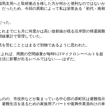
相馬支局へと取材拠点を移した方が何かと便利なのではないか
」だったため、今回の異動によって私は栄誉ある「初代・南相
だった。
これまでにも月に何度かは高い放射線が残る沿岸部の帰還困難
用線量計で管理していた。
活を営むこととはまるで別物であるように思われた。
よれば、周囲の空間線量が毎時0.23マイクロシーベルトを超
生活に影響が出るレベルではない
―
―はずだ。
ものの、市役所などが集まっている中心部の原町区は避難指示
、避難生活を送るための家族用アパートや復興作業員向けの単