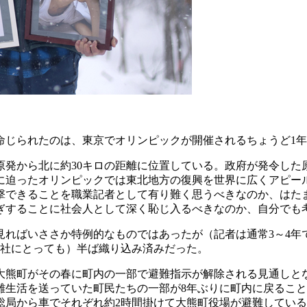
られたのは、東京でオリンピックが開催されるちょうど1年半前
発から北に約30キロの距離に位置している。政府が発令した
に迫ったオリンピックでは東北地方の復興を世界に広くアピー
撃できることを職業記者として有り難く思うべきなのか、はた
ぎすることに社会人として深く恥じ入るべきなのか、自分でも
ればいささか特例的なものではあったが（記者は通常3～4年
会社にとっても）半ば織り込み済みだった。
熊町がその春に町内の一部で避難指示が解除される見通しとな
難生活を送っていた町民たちの一部が8年ぶりに町内に戻ること
総局から車でそれぞれ約2時間掛けて大熊町役場が避難してい