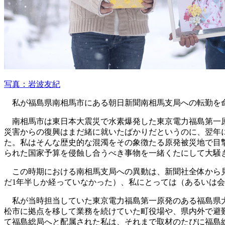
写真：岩波友紀
私が福島県南相馬市にある朝日新聞南相馬支局への転勤を命じ
南相馬市は東日本大震災で水素爆発した東京電力福島第一原
災害からの復興はまだ緒に就いたばかりだというのに、翌年
た。私はそんな歴史的な混濁をその象徴たる原発被災地で目
られた国家予算を侵蝕し合うべき事物を一緒くたにして大騒
この時期における南相馬支局への異動は、新聞社全体から見
だ1年半しか経っていなかった）、私にとっては（あるいは
私が当時担当していた東京電力福島第一原発のある福島県大
松市に拠点を移して業務を続けていた町役場や、県内外で避
て福島総局へと配属された私は、それまで取材のたびに福島