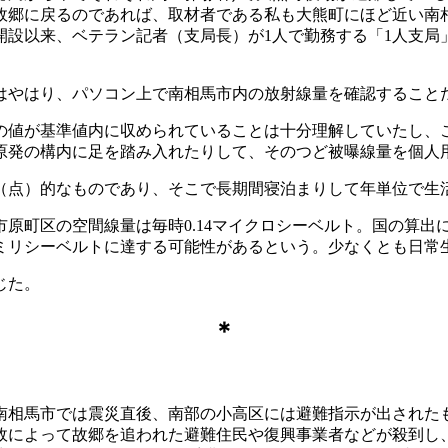
故郷に戻るのであれば、取材者である私も大熊町にほど近い南
開設以来、ベテラン記者（支局長）が1人で勤務する「1人支局
やはり、パソコン上で南相馬市内の放射線量を確認すること
値が基準値内に収められていることは十分理解していたし、
原発の構内に足を踏み入れたりして、そのつど被曝線量を個人
点）的なものであり、そこで長期間寝泊まりして年単位で生
町区の空間線量は毎時0.14マイクロシーベルト。国の算出に
1ミリシーベルトに達する可能性があるという。少なくとも日常
じた。
＊
る南相馬市では震災直後、南部の小高区には避難指示が出された
故によって故郷を追われた避難住民や復興事業者などが殺到し