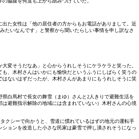
年の脇腹を何度も上から踏みつけていた。
に出た女性は「他の居住者の方からもお電話がありまして。近
たみたいなんです」と警察から聞いたらしい事情を申し訳なさ
か大変そうだなあ」と心からうれしそうにケラケラと笑った。
ても、木村さんはいかにも愉快だというふうにしばらく笑うの
ではないはずだったが、木村さんがあまりにもうれしそうに笑
長野県白馬村で長女の舞雪（まゆ）さんと2人きりで避難生活を
部は避難指示解除の地域には含まれていない）木村さんの心境
とタクシーで向かうと、雪道に慣れているはずの地元の運転手
ンションを改造した小さな民家は豪雪で押し潰されそうになっ