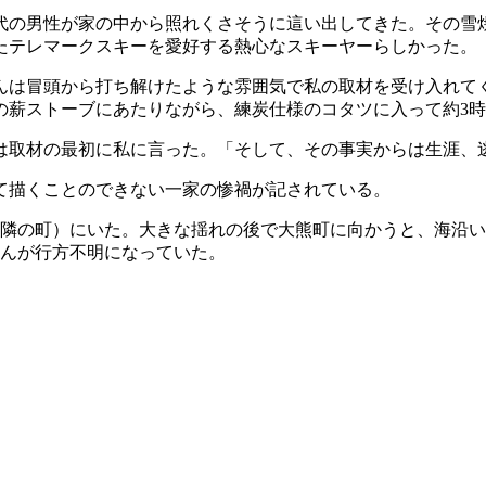
の男性が家の中から照れくさそうに這い出してきた。その雪焼
たテレマークスキーを愛好する熱心なスキーヤーらしかった。
は冒頭から打ち解けたような雰囲気で私の取材を受け入れて
の薪ストーブにあたりながら、練炭仕様のコタツに入って約3
は取材の最初に私に言った。「そして、その事実からは生涯、
て描くことのできない一家の惨禍が記されている。
の南隣の町）にいた。大きな揺れの後で大熊町に向かうと、海沿
ゃんが行方不明になっていた。