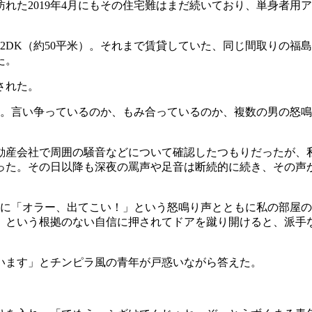
れた2019年4月にもその住宅難はまだ続いており、単身者用
2DK（約50平米）。それまで賃貸していた、同じ間取りの福
た。
された。
。言い争っているのか、もみ合っているのか、複数の男の怒鳴
産会社で周囲の騒音などについて確認したつもりだったが、
った。その日以降も深夜の罵声や足音は断続的に続き、その声
時に「オラー、出てこい！」という怒鳴り声とともに私の部屋
」という根拠のない自信に押されてドアを蹴り開けると、派手
います」とチンピラ風の青年が戸惑いながら答えた。