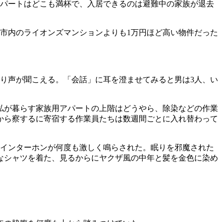
アパートはどこも満杯で、入居できるのは避難中の家族が退去
島市内のライオンズマンションよりも1万円ほど高い物件だった
り声が聞こえる。「会話」に耳を澄ませてみると男は3人、い
私が暮らす家族用アパートの上階はどうやら、除染などの作業
から察するに寄宿する作業員たちは数週間ごとに入れ替わって
のインターホンが何度も激しく鳴らされた。眠りを邪魔された
なシャツを着た、見るからにヤクザ風の中年と髪を金色に染め