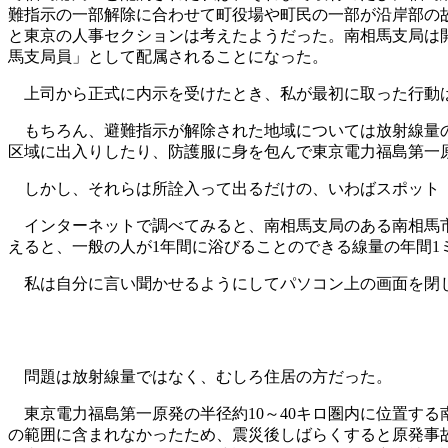
難指示の一部解除に合わせて町役場や町民の一部が沿岸部の
と東京の人事セクションは考えたようだった。南相馬支局は
馬支局員」として配属されることになった。
上司から正式に内示を受けたとき、私が最初に取った行動は
もちろん、避難指示が解除された地域については放射線量の
区域に出入りしたり、防護服に身を包んで東京電力福島第一
しかし、それらは所詮入って出るだけの、いわばスポット（
インターネットで調べてみると、南相馬支局のある南相馬市原
えると、一般の人が1年間に浴びることのできる線量の年間
私は自分に言い聞かせるようにしてパソコン上の画面を閉
問題は放射線量ではなく、むしろ住居の方だった。
東京電力福島第一原発の半径約10～40キロ圏内に位置す
の範囲に含まれなかったため、震災後しばらくすると原発事