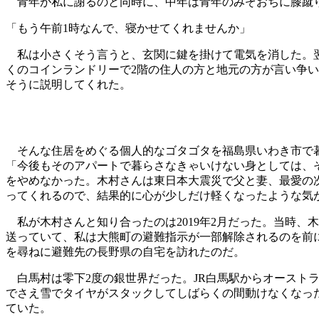
青年が私に謝るのと同時に、中年は青年のみぞおちに膝蹴り
「もう午前1時なんで、寝かせてくれませんか」
私は小さくそう言うと、玄関に鍵を掛けて電気を消した。翌
くのコインランドリーで2階の住人の方と地元の方が言い争
そうに説明してくれた。
そんな住居をめぐる個人的なゴタゴタを福島県いわき市で暮
「今後もそのアパートで暮らさなきゃいけない身としては、
をやめなかった。木村さんは東日本大震災で父と妻、最愛の
ってくれるので、結果的に心が少しだけ軽くなったような気
私が木村さんと知り合ったのは2019年2月だった。当時、
送っていて、私は大熊町の避難指示が一部解除されるのを前
を尋ねに避難先の長野県の自宅を訪れたのだ。
白馬村は零下2度の銀世界だった。JR白馬駅からオースト
でさえ雪でタイヤがスタックしてしばらくの間動けなくなっ
ていた。