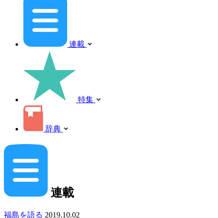
連載
特集
辞典
連載
福島を語る
2019.10.02