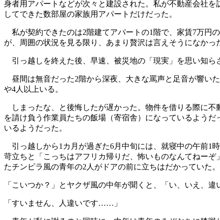
身者用アパートなどが次々と建設された。私が不動産会社を訪
してできた数部屋の家族用アパートだけだった。
私が契約できたのは2階建てアパートの1階で、家賃7万円の
が、周囲の状況を見る限り、あまり贅沢は言えそうになかっ
引っ越しを終えた後、早速、被災地の「現実」を思い知ら
昼間は無音だった2階から深夜、大きな罵声と足音が響いた
や4人以上いる。
しまったな、と後悔したが遅かった。物件を借りる際に不動
を請け負う作業員たちの飯場（寄宿舎）になっているようだ
いるようだった。
引っ越しから1カ月が過ぎた6月中旬には、就寝中の午前1
苛立ちと「こっちはアフリカ帰りだ、怖いものなんてねーぞ
たチンピラ風の青年の2人がドアの前に立ちはだかっていた。
「こいつか？」とヤクザ風の中年が聞くと、「い、いえ、違
「すいません、人違いです……」