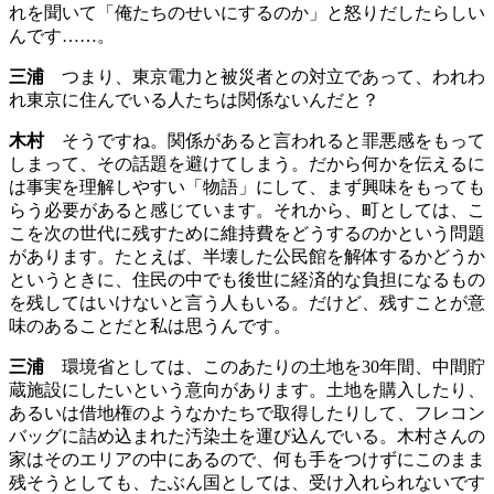
れを聞いて「俺たちのせいにするのか」と怒りだしたらしい
んです……。
三浦
つまり、東京電力と被災者との対立であって、われわ
れ東京に住んでいる人たちは関係ないんだと？
木村
そうですね。関係があると言われると罪悪感をもって
しまって、その話題を避けてしまう。だから何かを伝えるに
は事実を理解しやすい「物語」にして、まず興味をもっても
らう必要があると感じています。それから、町としては、こ
こを次の世代に残すために維持費をどうするのかという問題
があります。たとえば、半壊した公民館を解体するかどうか
というときに、住民の中でも後世に経済的な負担になるもの
を残してはいけないと言う人もいる。だけど、残すことが意
味のあることだと私は思うんです。
三浦
環境省としては、このあたりの土地を30年間、中間貯
蔵施設にしたいという意向があります。土地を購入したり、
あるいは借地権のようなかたちで取得したりして、フレコン
バッグに詰め込まれた汚染土を運び込んでいる。木村さんの
家はそのエリアの中にあるので、何も手をつけずにこのまま
残そうとしても、たぶん国としては、受け入れられないです