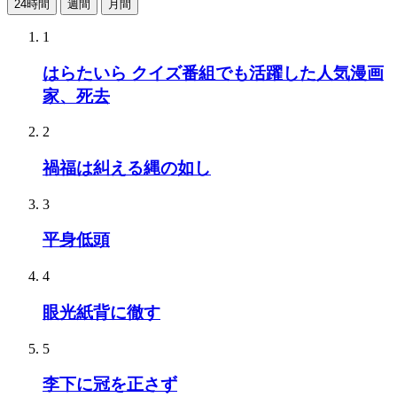
24時間
週間
月間
1
はらたいら クイズ番組でも活躍した人気漫画
家、死去
2
禍福は糾える縄の如し
3
平身低頭
4
眼光紙背に徹す
5
李下に冠を正さず