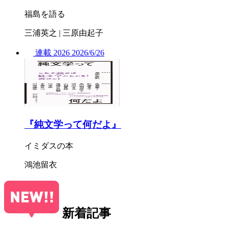
福島を語る
三浦英之 | 三原由起子
連載
2026
2026/
6/26
『純文学って何だよ』
イミダスの本
鴻池留衣
新着記事