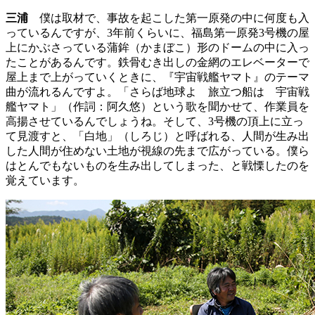
三浦
僕は取材で、事故を起こした第一原発の中に何度も入
っているんですが、3年前くらいに、福島第一原発3号機の屋
上にかぶさっている蒲鉾（かまぼこ）形のドームの中に入っ
たことがあるんです。鉄骨むき出しの金網のエレベーターで
屋上まで上がっていくときに、『宇宙戦艦ヤマト』のテーマ
曲が流れるんですよ。「さらば地球よ 旅立つ船は 宇宙戦
艦ヤマト」（作詞：阿久悠）という歌を聞かせて、作業員を
高揚させているんでしょうね。そして、3号機の頂上に立っ
て見渡すと、「白地」（しろじ）と呼ばれる、人間が生み出
した人間が住めない土地が視線の先まで広がっている。僕ら
はとんでもないものを生み出してしまった、と戦慄したのを
覚えています。