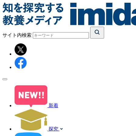
サイト内検索
新着
探究