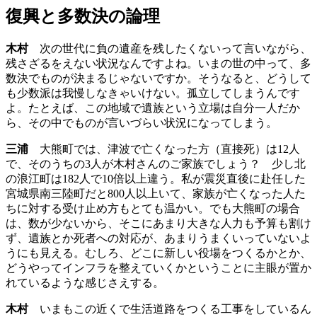
復興と多数決の論理
木村
次の世代に負の遺産を残したくないって言いながら、
残さざるをえない状況なんですよね。いまの世の中って、多
数決でものが決まるじゃないですか。そうなると、どうして
も少数派は我慢しなきゃいけない。孤立してしまうんです
よ。たとえば、この地域で遺族という立場は自分一人だか
ら、その中でものが言いづらい状況になってしまう。
三浦
大熊町では、津波で亡くなった方（直接死）は12人
で、そのうちの3人が木村さんのご家族でしょう？ 少し北
の浪江町は182人で10倍以上違う。私が震災直後に赴任した
宮城県南三陸町だと800人以上いて、家族が亡くなった人た
ちに対する受け止め方もとても温かい。でも大熊町の場合
は、数が少ないから、そこにあまり大きな人力も予算も割け
ず、遺族とか死者への対応が、あまりうまくいっていないよ
うにも見える。むしろ、どこに新しい役場をつくるかとか、
どうやってインフラを整えていくかということに主眼が置か
れているような感じさえする。
木村
いまもこの近くで生活道路をつくる工事をしているん