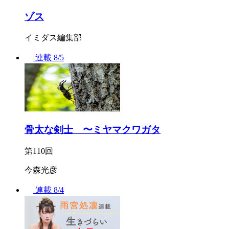
ゾス
イミダス編集部
連載
8/5
骨太な剣士 〜ミヤマクワガタ
第110回
今森光彦
連載
8/4