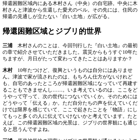
帰還困難区域内にある木村さん（中央）の自宅跡。中央に木
村さんと津波から生還した愛犬のベル。その先には、住民の
帰還の見通しが立たない「白い土地」が広がる。
帰還困難区域とジブリ的世界
三浦
木村さんのことは、今回刊行した『白い土地』の最初
の章で紹介させていただきました。震災からもうすぐ10年た
ちますが、月日がたって変わってきたことはありますか？
木村
10年たつけど、復興というものは自分にはありませ
ん。津波で家が流されたのは、もちろん仕方がないけれど
も、自宅のあったところが帰還困難区域になっていて再建す
ることもできませんし……。いま考えているのは、ここをど
うやって守って、次の世代につないでいくか。そのためには
どうやって「伝える」か。ただ自分たちの声を伝えていくだ
けでは限界を感じていて、ここで起きたことを「物語」にし
てもっと多くの人に伝えていけないかと考えています。たと
えば、この帰還困難区域の光景は、ジブリの世界観にも通じ
ると思うんですよね。