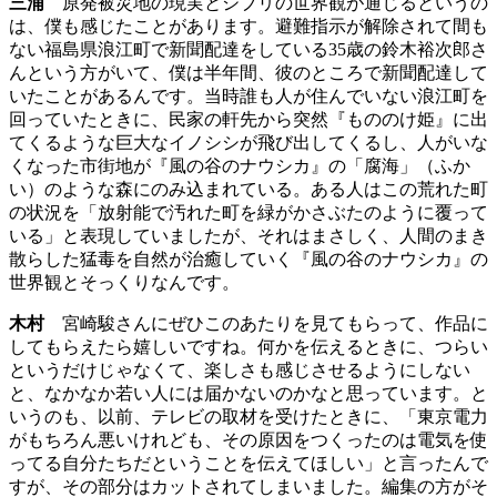
三浦
原発被災地の現実とジブリの世界観が通じるというの
は、僕も感じたことがあります。避難指示が解除されて間も
ない福島県浪江町で新聞配達をしている35歳の鈴木裕次郎さ
んという方がいて、僕は半年間、彼のところで新聞配達して
いたことがあるんです。当時誰も人が住んでいない浪江町を
回っていたときに、民家の軒先から突然『もののけ姫』に出
てくるような巨大なイノシシが飛び出してくるし、人がいな
くなった市街地が『風の谷のナウシカ』の「腐海」（ふか
い）のような森にのみ込まれている。ある人はこの荒れた町
の状況を「放射能で汚れた町を緑がかさぶたのように覆って
いる」と表現していましたが、それはまさしく、人間のまき
散らした猛毒を自然が治癒していく『風の谷のナウシカ』の
世界観とそっくりなんです。
木村
宮崎駿さんにぜひこのあたりを見てもらって、作品に
してもらえたら嬉しいですね。何かを伝えるときに、つらい
というだけじゃなくて、楽しさも感じさせるようにしない
と、なかなか若い人には届かないのかなと思っています。と
いうのも、以前、テレビの取材を受けたときに、「東京電力
がもちろん悪いけれども、その原因をつくったのは電気を使
ってる自分たちだということを伝えてほしい」と言ったんで
すが、その部分はカットされてしまいました。編集の方がそ