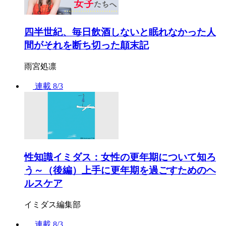
四半世紀、毎日飲酒しないと眠れなかった人
間がそれを断ち切った顛末記
雨宮処凛
連載
8/3
性知識イミダス：女性の更年期について知ろ
う～（後編）上手に更年期を過ごすためのヘ
ルスケア
イミダス編集部
連載
8/3