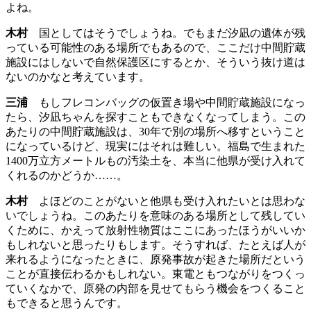
よね。
木村
国としてはそうでしょうね。でもまだ汐凪の遺体が残
っている可能性のある場所でもあるので、ここだけ中間貯蔵
施設にはしないで自然保護区にするとか、そういう抜け道は
ないのかなと考えています。
三浦
もしフレコンバッグの仮置き場や中間貯蔵施設になっ
たら、汐凪ちゃんを探すこともできなくなってしまう。この
あたりの中間貯蔵施設は、30年で別の場所へ移すということ
になっているけど、現実にはそれは難しい。福島で生まれた
1400万立方メートルもの汚染土を、本当に他県が受け入れて
くれるのかどうか……。
木村
よほどのことがないと他県も受け入れたいとは思わな
いでしょうね。このあたりを意味のある場所として残してい
くために、かえって放射性物質はここにあったほうがいいか
もしれないと思ったりもします。そうすれば、たとえば人が
来れるようになったときに、原発事故が起きた場所だという
ことが直接伝わるかもしれない。東電ともつながりをつくっ
ていくなかで、原発の内部を見せてもらう機会をつくること
もできると思うんです。