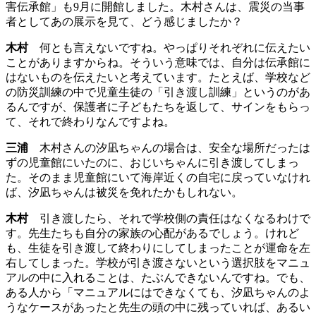
害伝承館」も9月に開館しました。木村さんは、震災の当事
者としてあの展示を見て、どう感じましたか？
木村
何とも言えないですね。やっぱりそれぞれに伝えたい
ことがありますからね。そういう意味では、自分は伝承館に
はないものを伝えたいと考えています。たとえば、学校など
の防災訓練の中で児童生徒の「引き渡し訓練」というのがあ
るんですが、保護者に子どもたちを返して、サインをもらっ
て、それで終わりなんですよね。
三浦
木村さんの汐凪ちゃんの場合は、安全な場所だったは
ずの児童館にいたのに、おじいちゃんに引き渡してしまっ
た。そのまま児童館にいて海岸近くの自宅に戻っていなけれ
ば、汐凪ちゃんは被災を免れたかもしれない。
木村
引き渡したら、それで学校側の責任はなくなるわけで
す。先生たちも自分の家族の心配があるでしょう。けれど
も、生徒を引き渡して終わりにしてしまったことが運命を左
右してしまった。学校が引き渡さないという選択肢をマニュ
アルの中に入れることは、たぶんできないんですね。でも、
ある人から「マニュアルにはできなくても、汐凪ちゃんのよ
うなケースがあったと先生の頭の中に残っていれば、あるい