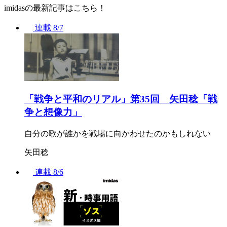
imidasの最新記事はこちら！
連載
8/7
「戦争と平和のリアル」第35回 矢田稔「戦
争と想像力」
自分の歌が誰かを戦場に向かわせたのかもしれない
矢田稔
連載
8/6