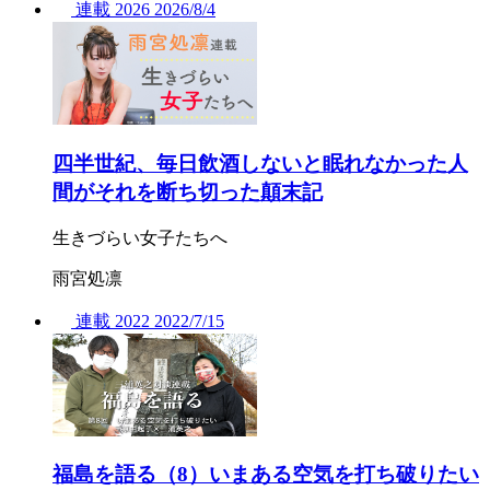
連載
2026
2026/
8/4
四半世紀、毎日飲酒しないと眠れなかった人
間がそれを断ち切った顛末記
生きづらい女子たちへ
雨宮処凛
連載
2022
2022/
7/15
福島を語る（8）いまある空気を打ち破りたい