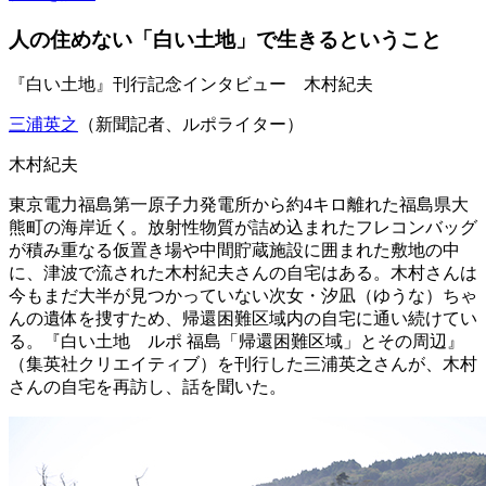
人の住めない「白い土地」で生きるということ
『白い土地』刊行記念インタビュー 木村紀夫
三浦英之
（新聞記者、ルポライター）
木村紀夫
東京電力福島第一原子力発電所から約4キロ離れた福島県大
熊町の海岸近く。放射性物質が詰め込まれたフレコンバッグ
が積み重なる仮置き場や中間貯蔵施設に囲まれた敷地の中
に、津波で流された木村紀夫さんの自宅はある。木村さんは
今もまだ大半が見つかっていない次女・汐凪（ゆうな）ちゃ
んの遺体を捜すため、帰還困難区域内の自宅に通い続けてい
る。『白い土地 ルポ 福島「帰還困難区域」とその周辺』
（集英社クリエイティブ）を刊行した三浦英之さんが、木村
さんの自宅を再訪し、話を聞いた。