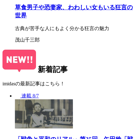
草食男子や恐妻家、わわしい女もいる狂言の
世界
古典が苦手な人にもよく分かる狂言の魅力
茂山千三郎
新着記事
imidasの最新記事はこちら！
連載
8/7