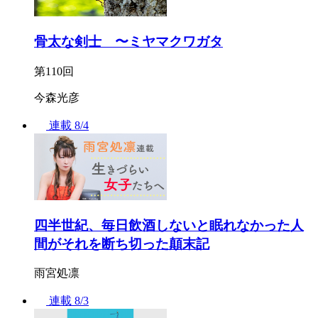
骨太な剣士 〜ミヤマクワガタ
第110回
今森光彦
連載
8/4
四半世紀、毎日飲酒しないと眠れなかった人
間がそれを断ち切った顛末記
雨宮処凛
連載
8/3