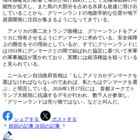
能性が拡大し、また島の大部分を占める氷床も急速に溶け出
していることから、グリーンランドの地政学的な位置や地下
資源開発に注目が集まるようになってきている。
アメリカの第二次トランプ政権は、グリーンランドをアメ
リカに領有させるようにデンマークに求めている。安全保障
上の懸念をその理由としているが、すでにグリーンランドに
は1951年にデンマークとの間で結ばれた協定に基づいて米軍
の軍事施設が置かれており、実際には経済権益を狙っている
と見られている。
ニールセン自治政府首相は「もしアメリカかデンマークを
選ばなければならないのであれば、私たちはデンマークを選
ぶ」と明言している。2026年1月17日には、首都ヌークでト
ランプ大統領に抗議するデモが行われ、数千人が参加し、
「グリーンランドは売り物ではない」などと叫んだ。
シェアする
ポストする
前回の記事
次回の記事