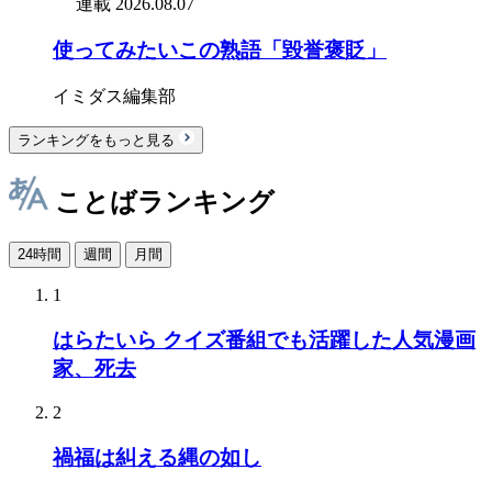
連載
2026.08.07
使ってみたいこの熟語「毀誉褒貶」
イミダス編集部
ランキングをもっと見る
ことばランキング
24時間
週間
月間
1
はらたいら クイズ番組でも活躍した人気漫画
家、死去
2
禍福は糾える縄の如し