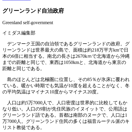
グリーンランド自治政府
Greenland self-government
イミダス編集部
デンマーク王国の自治領であるグリーンランドの政府。グ
リーンランドは世界最大の島で、面積は約218万平方kmで日
本の6倍に相当する。南北の長さは2670kｍで北海道から沖縄
までの距離と同じで、東西は1050kmと、北海道から東京の
距離と同じである。
島のほとんどは北極圏に位置し、その85％が氷床に覆われ
ている。暖かい時期でも気温が10度を超えることがなく、冬
の平均気温はマイナス10度からマイナス20度。
人口は約5万7000人で、人口密度は世界的に比較してもか
なり低い。人口の9割が先住民族のイヌイットで、公用語は
グリーンランド語である。首都は南部のヌークで、人口は1
万7000人。グリーンランド住民の多くは福音ルーテル派のキ
リスト教徒である。