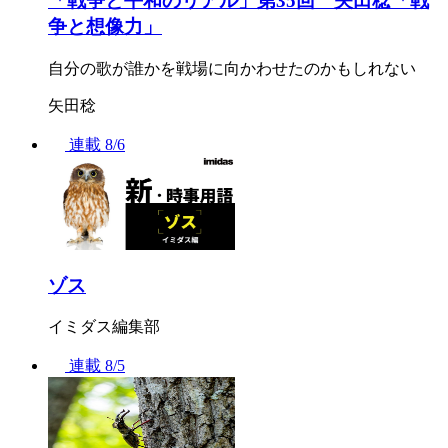
「戦争と平和のリアル」第35回 矢田稔「戦
争と想像力」
自分の歌が誰かを戦場に向かわせたのかもしれない
矢田稔
連載
8/6
ゾス
イミダス編集部
連載
8/5