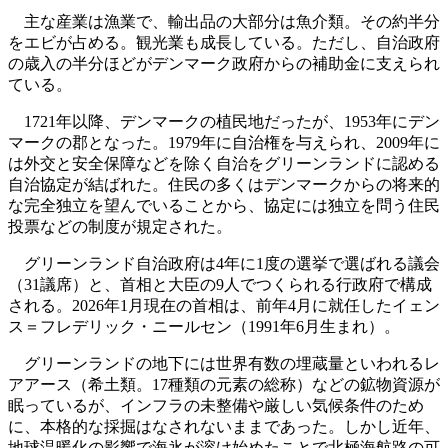
主な産業は漁業で、輸出品の大部分は魚介類。その約半分
をエビが占める。観光業も成長している。ただし、自治政府
の歳入の半分ほどがデンマーク政府からの補助金に支えられ
ている。
1721年以降、デンマークの植民地だったが、1953年にデン
マークの郡となった。1979年に自治権を与えられ、2009年に
は外交と安全保障などを除く自治をグリーンランドに認める
自治協定が結ばれた。住民の多くはデンマークからの将来的
な完全独立を望んでいることから、協定には独立を問う住民
投票などの制度が規定された。
グリーンランド自治政府は4年に1度の選挙で選ばれる議会
（31議席）と、首相と大臣の9人でつくられる行政府で構成
される。2026年1月現在の首相は、前年4月に就任したイェン
ス＝フレデリック・ニールセン（1991年6月生まれ）。
グリーンランドの地下には世界有数の埋蔵量といわれるレ
アアース（希土類。17種類の元素の総称）などの鉱物資源が
眠っているが、インフラの未整備や厳しい気候条件のため
に、本格的な採掘はなされないままであった。しかし近年、
地球温暖化の影響で海氷が溶け始めたことで北極海航路の可