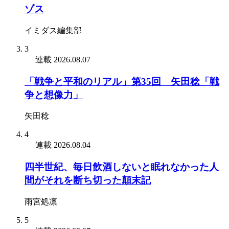
ゾス
イミダス編集部
3
連載
2026.08.07
「戦争と平和のリアル」第35回 矢田稔「戦
争と想像力」
矢田稔
4
連載
2026.08.04
四半世紀、毎日飲酒しないと眠れなかった人
間がそれを断ち切った顛末記
雨宮処凛
5