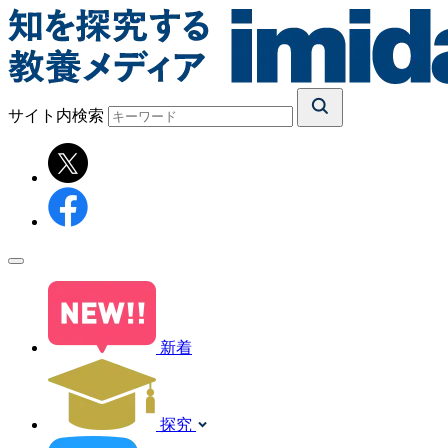
サイト内検索
新着
探究