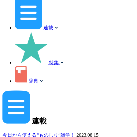
連載
特集
辞典
連載
今日から使える“ものしり”雑学！
2023.08.15