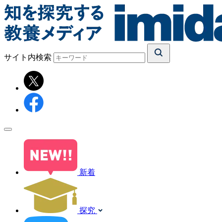
サイト内検索
新着
探究