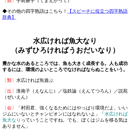
〔類〕
手前勝手（てまえかって）
◆その他の四字熟語はこちら！
【スピーチに役立つ四字熟語
辞典】
水広ければ魚大なり
（みずひろければうおだいなり）
豊かな水のあるところでは、魚も大きく成長する。人も成功
するには、環境のよいところでなければならぬことをいう。
〔類〕
水広ければ魚遊ぶ
〔出〕
淮南子（えなんじ）／塩鉄論（えんてつろん）／説苑
（ぜいえん）
〔会〕
「村田君、強くなるためにはやっぱり環境だよ。いい
ジムにいないとチャンピオンにはなれないよ」「
水広ければ
魚大なり
っていうことですね。でも、ぼくはジムを移る気は
ありません」