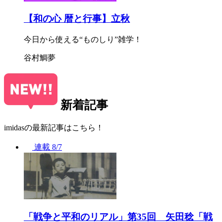
【和の心 暦と行事】立秋
今日から使える“ものしり”雑学！
谷村鯛夢
新着記事
imidasの最新記事はこちら！
連載
8/7
「戦争と平和のリアル」第35回 矢田稔「戦