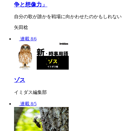
争と想像力」
自分の歌が誰かを戦場に向かわせたのかもしれない
矢田稔
連載
8/6
ゾス
イミダス編集部
連載
8/5