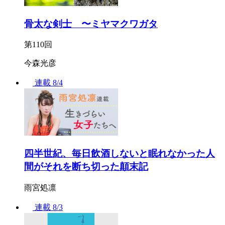
骨太な剣士 〜ミヤマクワガタ
第110回
今森光彦
連載
8/4
四半世紀、毎日飲酒しないと眠れなかった人
間がそれを断ち切った顛末記
雨宮処凛
連載
8/3