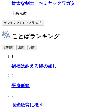
骨太な剣士 〜ミヤマクワガタ
今森光彦
ランキングをもっと見る
ことばランキング
24時間
週間
月間
1
禍福は糾える縄の如し
2
平身低頭
3
眼光紙背に徹す