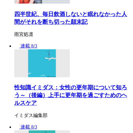
四半世紀、毎日飲酒しないと眠れなかった人
間がそれを断ち切った顛末記
雨宮処凛
連載
8/3
性知識イミダス：女性の更年期について知ろ
う～（後編）上手に更年期を過ごすためのヘ
ルスケア
イミダス編集部
連載
8/3