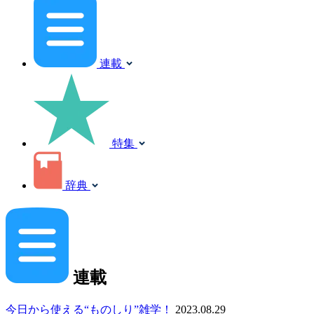
連載
特集
辞典
連載
今日から使える“ものしり”雑学！
2023.08.29