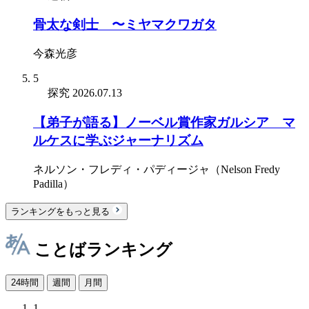
骨太な剣士 〜ミヤマクワガタ
今森光彦
5
探究
2026.07.13
【弟子が語る】ノーベル賞作家ガルシア゠マ
ルケスに学ぶジャーナリズム
ネルソン・フレディ・パディージャ（Nelson Fredy
Padilla）
ランキングをもっと見る
ことばランキング
24時間
週間
月間
1