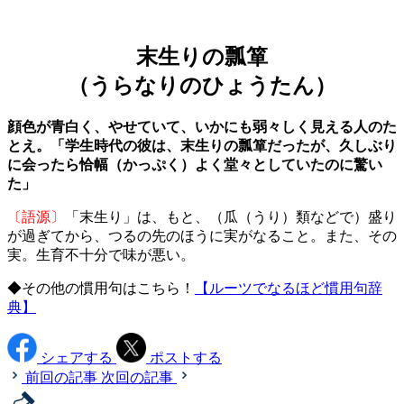
末生りの瓢箪
（うらなりのひょうたん）
顔色が青白く、やせていて、いかにも弱々しく見える人のた
とえ。「学生時代の彼は、末生りの瓢箪だったが、久しぶり
に会ったら恰幅（かっぷく）よく堂々としていたのに驚い
た」
〔語源〕
「末生り」は、もと、（瓜（うり）類などで）盛り
が過ぎてから、つるの先のほうに実がなること。また、その
実。生育不十分で味が悪い。
◆その他の慣用句はこちら！
【ルーツでなるほど慣用句辞
典】
シェアする
ポストする
前回の記事
次回の記事