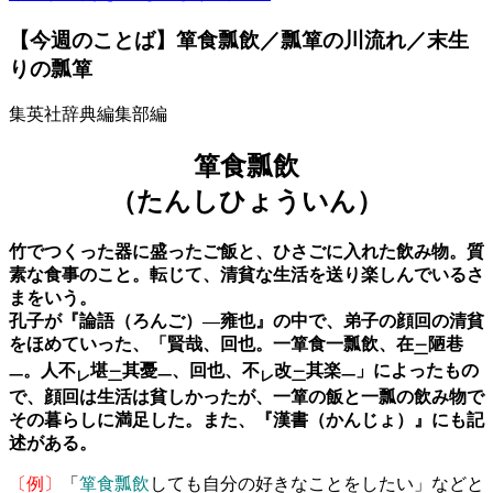
【今週のことば】箪食瓢飲／瓢箪の川流れ／末生
りの瓢箪
集英社辞典編集部編
箪食瓢飲
（たんしひょういん）
竹でつくった器に盛ったご飯と、ひさごに入れた飲み物。質
素な食事のこと。転じて、清貧な生活を送り楽しんでいるさ
まをいう。
孔子が『論語（ろんご）―雍也』の中で、弟子の顔回の清貧
をほめていった、「賢哉、回也。一箪食一瓢飲、在
陋巷
二
。人不
堪
其憂
、回也、不
改
其楽
」によったもの
一
レ
二
一
レ
二
一
で、顔回は生活は貧しかったが、一箪の飯と一瓢の飲み物で
その暮らしに満足した。また、『漢書（かんじょ）』にも記
述がある。
〔例〕
「
箪食瓢飲
しても自分の好きなことをしたい」などと