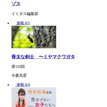
ゾス
イミダス編集部
連載
8/5
骨太な剣士 〜ミヤマクワガタ
第110回
今森光彦
連載
8/4