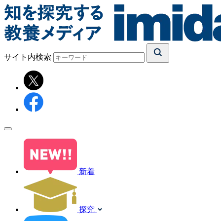
サイト内検索
新着
探究