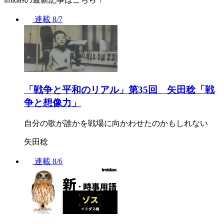
連載
8/7
「戦争と平和のリアル」第35回 矢田稔「戦
争と想像力」
自分の歌が誰かを戦場に向かわせたのかもしれない
矢田稔
連載
8/6