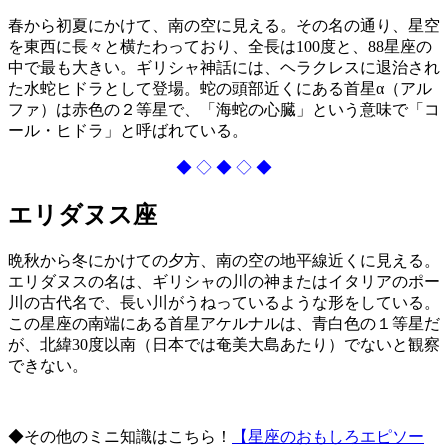
春から初夏にかけて、南の空に見える。その名の通り、星空
を東西に長々と横たわっており、全長は100度と、88星座の
中で最も大きい。ギリシャ神話には、ヘラクレスに退治され
た水蛇ヒドラとして登場。蛇の頭部近くにある首星α（アル
ファ）は赤色の２等星で、「海蛇の心臓」という意味で「コ
ール・ヒドラ」と呼ばれている。
◆ ◇ ◆ ◇ ◆
エリダヌス座
晩秋から冬にかけての夕方、南の空の地平線近くに見える。
エリダヌスの名は、ギリシャの川の神またはイタリアのポー
川の古代名で、長い川がうねっているような形をしている。
この星座の南端にある首星アケルナルは、青白色の１等星だ
が、北緯30度以南（日本では奄美大島あたり）でないと観察
できない。
◆その他のミニ知識はこちら！
【星座のおもしろエピソー