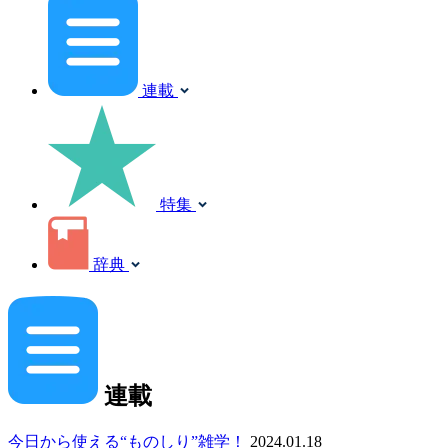
連載
特集
辞典
連載
今日から使える“ものしり”雑学！
2024.01.18