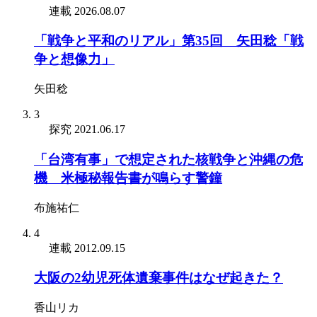
連載
2026.08.07
「戦争と平和のリアル」第35回 矢田稔「戦
争と想像力」
矢田稔
3
探究
2021.06.17
「台湾有事」で想定された核戦争と沖縄の危
機 米極秘報告書が鳴らす警鐘
布施祐仁
4
連載
2012.09.15
大阪の2幼児死体遺棄事件はなぜ起きた？
香山リカ