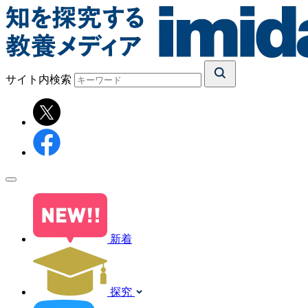
サイト内検索
新着
探究