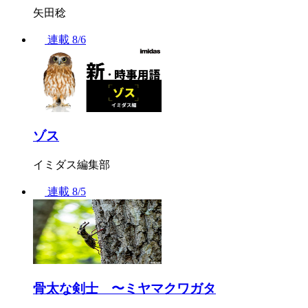
矢田稔
連載
8/6
ゾス
イミダス編集部
連載
8/5
骨太な剣士 〜ミヤマクワガタ