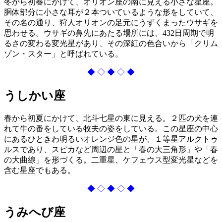
冬から初春にかけて、オリオン座の南に見える小さな星座。
胴体部分に小さな耳が２本ついているような形をしていて、
その名の通り、狩人オリオンの足元にうずくまったウサギを
思わせる。ウサギの鼻先にあたる場所には、432日周期で明
るさの変わる変光星があり、その深紅の色合いから「クリム
ゾン・スター」と呼ばれている。
◆ ◇ ◆ ◇ ◆
うしかい座
春から初夏にかけて、北斗七星の東に見える。２匹の犬を連
れて牛の番をしている牧夫の姿をしている。この星座の中心
にあるひときわ明るいオレンジ色の星が、１等星アルクトゥ
ルスであり、スピカなど周辺の星と「春の大三角形」や「春
の大曲線」を形づくる。二重星、ケフェウス型変光星などを
含む星座でもある。
◆ ◇ ◆ ◇ ◆
うみへび座