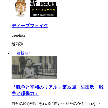
ディープフェイク
deepfake
越前功
連載
8/7
「戦争と平和のリアル」第35回 矢田稔「戦
争と想像力」
自分の歌が誰かを戦場に向かわせたのかもしれない