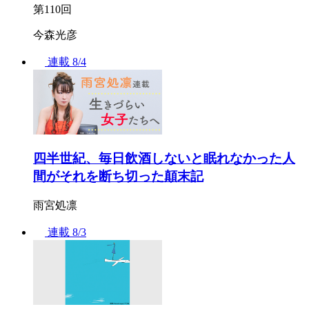
第110回
今森光彦
連載
8/4
四半世紀、毎日飲酒しないと眠れなかった人
間がそれを断ち切った顛末記
雨宮処凛
連載
8/3