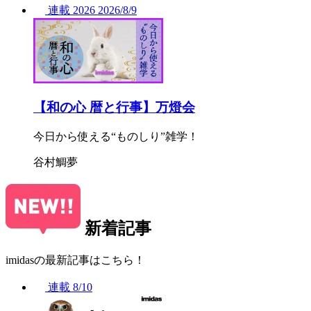
連載
2026
2026/
8/9
【和の心 暦と行事】万燈会
今日から使える“ものしり”雑学！
谷村鯛夢
新着記事
imidasの最新記事はこちら！
連載
8/10