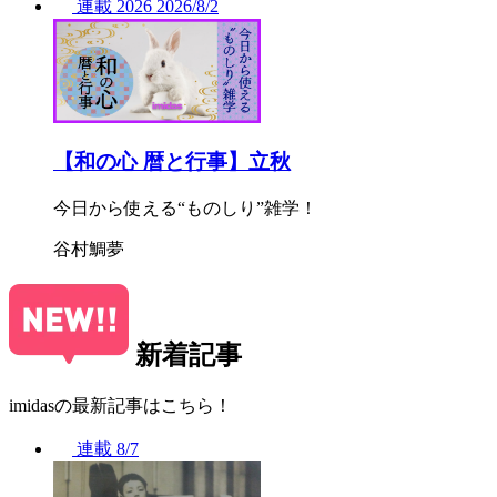
連載
2026
2026/
8/2
【和の心 暦と行事】立秋
今日から使える“ものしり”雑学！
谷村鯛夢
新着記事
imidasの最新記事はこちら！
連載
8/7