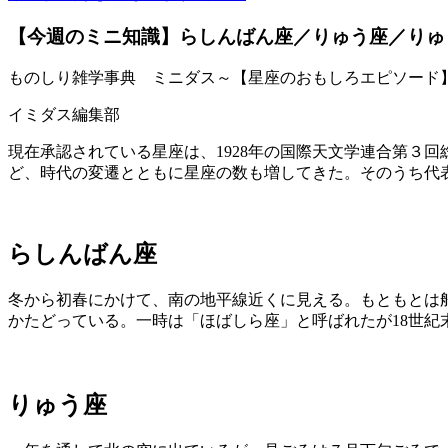
【今週のミニ知識】らしんばん座／りゅう座／りゅ
ものしり雑学事典 ミニダス～【星座のおもしろエピソード
イミダス編集部
現在承認されている星座は、1928年の国際天文学連合第３
ど、時代の変遷とともに星座の数も増してきた。そのうち代表
らしんばん座
冬から初春にかけて、南の地平線近くに見える。もともとは
かたどっている。一時は「ほばしら座」と呼ばれたが18世
りゅう座