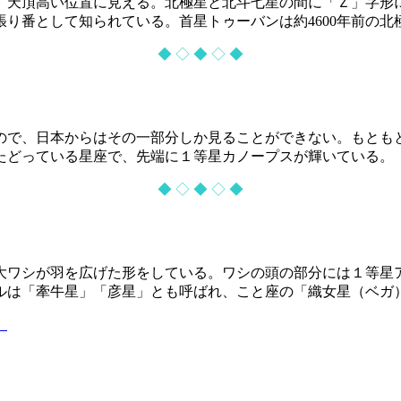
、天頂高い位置に見える。北極星と北斗七星の間に「Ｚ」字形
り番として知られている。首星トゥーバンは約4600年前の北
◆ ◇ ◆ ◇ ◆
ので、日本からはその一部分しか見ることができない。もとも
たどっている星座で、先端に１等星カノープスが輝いている。
◆ ◇ ◆ ◇ ◆
大ワシが羽を広げた形をしている。ワシの頭の部分には１等星
ルは「牽牛星」「彦星」とも呼ばれ、こと座の「織女星（ベガ
】