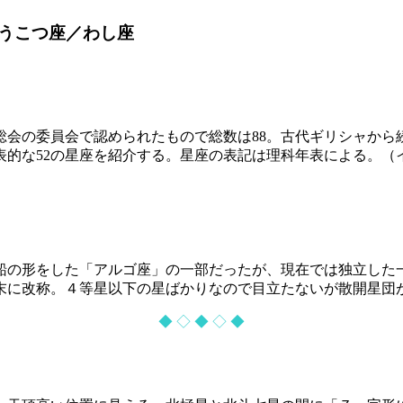
うこつ座／わし座
】
回総会の委員会で認められたもので総数は88。古代ギリシャか
的な52の星座を紹介する。星座の表記は理科年表による。（イミ
船の形をした「アルゴ座」の一部だったが、現在では独立した
紀末に改称。４等星以下の星ばかりなので目立たないが散開星団
◆ ◇ ◆ ◇ ◆