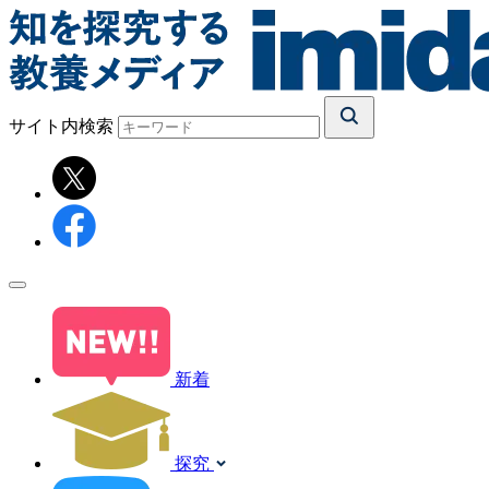
サイト内検索
新着
探究