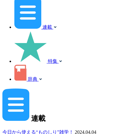
連載
特集
辞典
連載
今日から使える“ものしり”雑学！
2024.04.04