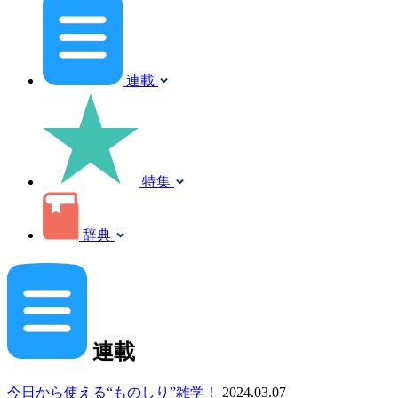
連載
特集
辞典
連載
今日から使える“ものしり”雑学！
2024.03.07