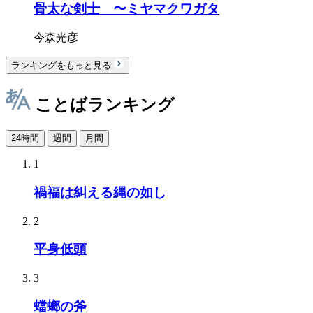
骨太な剣士 〜ミヤマクワガタ
今森光彦
ランキングをもっと見る
ことばランキング
24時間
週間
月間
1
禍福は糾える縄の如し
2
平身低頭
3
蟷螂の斧