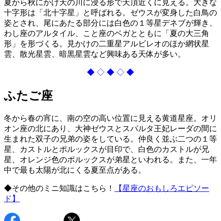
夏から秋にかけ天の川に浸る形で天頂近くに見える。大きな
十字形は「北十字星」と呼ばれる。ゼウスが変身した白鳥の
姿とされ、尾にあたる部分には白色の１等星デネブが輝き、
わし座のアルタイル、こと座のベガとともに「夏の大三角
形」を形づくる。見かけの二重星アルビレオのほか網状星
雲、散光星雲、暗黒星雲など興味ある天体が多い。
◆ ◇ ◆ ◇ ◆
ふたご座
冬から春の宵に、南の空の高い位置に見える黄道星座。オリ
オン座の北にあり、大神ゼウスとスパルタ王妃レーダの間に
生まれた双子の兄弟の姿をしている。仲良く並ぶ二つの１等
星、カストルとポルックスが目印で、白色のカストルが兄
星、オレンジ色のポルックスが弟星といわれる。また、一年
中で最も太陽が北にくる夏至点がある。
◆その他のミニ知識はこちら！
【星座のおもしろエピソー
ド】