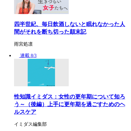
四半世紀、毎日飲酒しないと眠れなかった人
間がそれを断ち切った顛末記
雨宮処凛
連載
8/3
性知識イミダス：女性の更年期について知ろ
う～（後編）上手に更年期を過ごすためのヘ
ルスケア
イミダス編集部