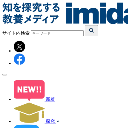
サイト内検索
新着
探究