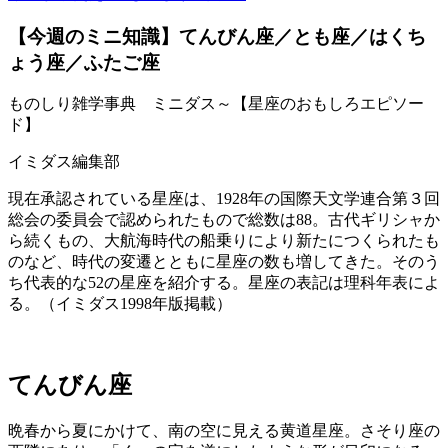
【今週のミニ知識】てんびん座／とも座／はくち
ょう座／ふたご座
ものしり雑学事典 ミニダス～【星座のおもしろエピソー
ド】
イミダス編集部
現在承認されている星座は、1928年の国際天文学連合第３回
総会の委員会で認められたもので総数は88。古代ギリシャか
ら続くもの、大航海時代の船乗りにより新たにつくられたも
のなど、時代の変遷とともに星座の数も増してきた。そのう
ち代表的な52の星座を紹介する。星座の表記は理科年表によ
る。（イミダス1998年版掲載）
てんびん座
晩春から夏にかけて、南の空に見える黄道星座。さそり座の