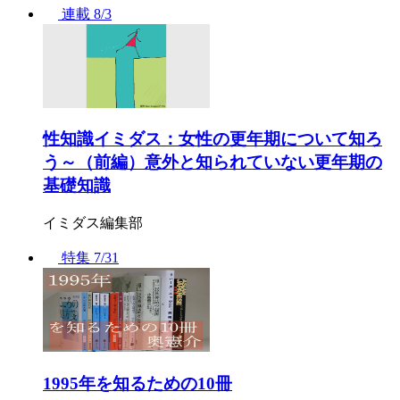
連載
8/3
性知識イミダス：女性の更年期について知ろ
う～（前編）意外と知られていない更年期の
基礎知識
イミダス編集部
特集
7/31
1995年を知るための10冊