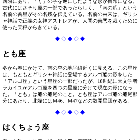
西隣にあり、「く」の字を逆にしたような形が目印になる。
古代にはさそり座の一部であったらしく、「南の爪」という
名前の首星がその名残を伝えている。名前の由来は、ギリシ
ャ神話で正義の女神アストレアが、人間の善悪を裁くために
使った天秤からきている。
◆ ◇ ◆ ◇ ◆
とも座
冬から春にかけて、南の空の地平線近くに見える。この星座
は、もともとギリシャ神話に登場するアルゴ船の形をした
「アルゴ座」という星座の一部だったが、18世紀に天文学者
ラカイユがアルゴ座を四つの星座に分けて現在の形になっ
た。「とも」は船の船尾のこと。とも座はアルゴ船の船尾部
分にあたり、北端にはＭ46、Ｍ47などの散開星団がある。
◆ ◇ ◆ ◇ ◆
はくちょう座