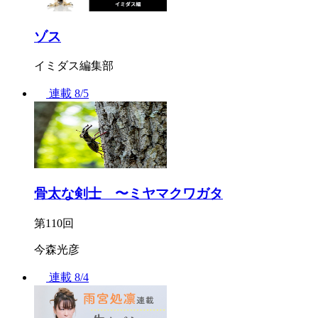
ゾス
イミダス編集部
連載
8/5
骨太な剣士 〜ミヤマクワガタ
第110回
今森光彦
連載
8/4