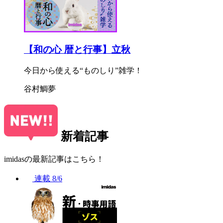
【和の心 暦と行事】立秋
今日から使える“ものしり”雑学！
谷村鯛夢
新着記事
imidasの最新記事はこちら！
連載
8/6