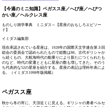
【今週のミニ知識】ペガスス座／へび座／へびつ
かい座／ヘルクレス座
ものしり雑学事典 ミニダス～【星座のおもしろエピソー
ド】
イミダス編集部
現在承認されている星座は、1928年の国際天文学連合第３回
総会の委員会で認められたもので総数は88。古代ギリシャか
ら続くもの、大航海時代の船乗りにより新たにつくられたも
のなど、時代の変遷とともに星座の数も増してきた。そのう
ち代表的な52の星座を紹介する。星座の表記は理科年表によ
る。（イミダス1998年版掲載）
ペガスス座
秋から冬の宵に、天頂近くに見える。ギリシャの勇者ペルセ