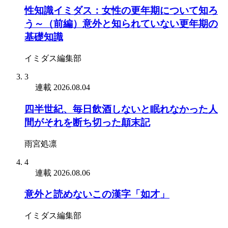
性知識イミダス：女性の更年期について知ろ
う～（前編）意外と知られていない更年期の
基礎知識
イミダス編集部
3
連載
2026.08.04
四半世紀、毎日飲酒しないと眠れなかった人
間がそれを断ち切った顛末記
雨宮処凛
4
連載
2026.08.06
意外と読めないこの漢字「如才」
イミダス編集部