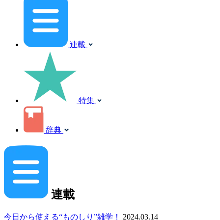
連載
特集
辞典
連載
今日から使える“ものしり”雑学！
2024.03.14