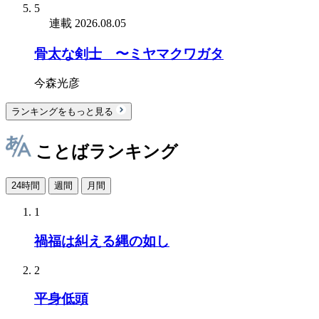
5
連載
2026.08.05
骨太な剣士 〜ミヤマクワガタ
今森光彦
ランキングをもっと見る
ことばランキング
24時間
週間
月間
1
禍福は糾える縄の如し
2
平身低頭