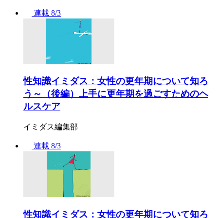
連載
8/3
性知識イミダス：女性の更年期について知ろ
う～（後編）上手に更年期を過ごすためのヘ
ルスケア
イミダス編集部
連載
8/3
性知識イミダス：女性の更年期について知ろ