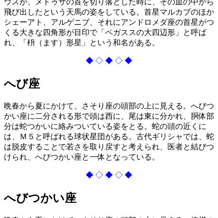
ウスが、メドゥサの首を切り落とした時に、その血の中から
飛び出したという天馬の姿をしている。首星マルカブのほか
シェーアト、アルゲニブ、それにアンドロメダ座の首星がつ
くる大きな四角形が目印で「ペガススの大四辺形」と呼ば
れ、「枡（ます）形星」という和名がある。
◆ ◇ ◆ ◇ ◆
へび座
晩春から夏にかけて、さそり座の頭部の上に見える。へびつ
かい座に二分される形で頭は西に、尾は東に分かれ、胴体部
分は蛇つかいに絡みついている姿をとる。蛇の頭の近くに
は、Ｍ５と呼ばれる球状星団がある。古代ギリシャでは、蛇
は脱皮することで若さを取り戻すと考えられ、医者と結びつ
けられ、へびつかい座と一体となっている。
◆ ◇ ◆ ◇ ◆
へびつかい座