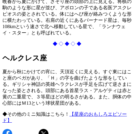
晩春から夏にかけて、さそり座の頭部の上に見える。将棋の
駒のような形に星が並び、アポロンの子である名医アスクレ
ピオスの姿とされている。体にはへび座が絡みつくような形
に横たわっている。右肩の近くにあるバーナード星は、毎秒
108kmという速さで北へ移動している星で、「ランナウェ
イ・スター」とも呼ばれている。
◆ ◇ ◆ ◇ ◆
ヘルクレス座
夏から秋にかけての宵に、天頂近くに見える。すぐ東にはこ
と座のベガがあり、「Ｈ」の字を曲げたような形をしてい
る。ギリシャ神話の英雄ヘラクレスが手足を広げて逆さまに
なった姿とされる。頭部にある首星ラス・アルゲティは赤と
黄の二重星で、３等星ほどの明るさがある。また、胴体の中
心部にはＭ13という球状星団がある。
◆その他のミニ知識はこちら！
【星座のおもしろエピソー
ド】