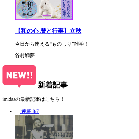
【和の心 暦と行事】立秋
今日から使える“ものしり”雑学！
谷村鯛夢
新着記事
imidasの最新記事はこちら！
連載
8/7