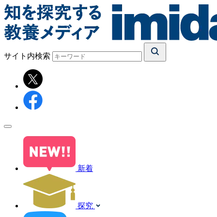
サイト内検索
新着
探究