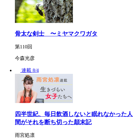
骨太な剣士 〜ミヤマクワガタ
第110回
今森光彦
連載
8/4
四半世紀、毎日飲酒しないと眠れなかった人
間がそれを断ち切った顛末記
雨宮処凛