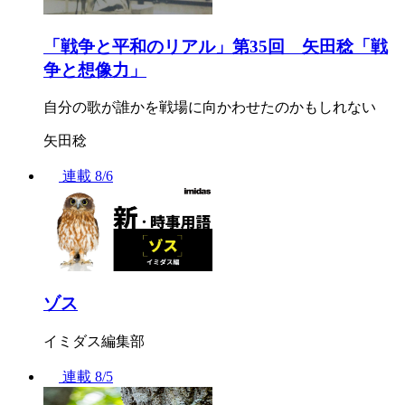
「戦争と平和のリアル」第35回 矢田稔「戦
争と想像力」
自分の歌が誰かを戦場に向かわせたのかもしれない
矢田稔
連載
8/6
ゾス
イミダス編集部
連載
8/5