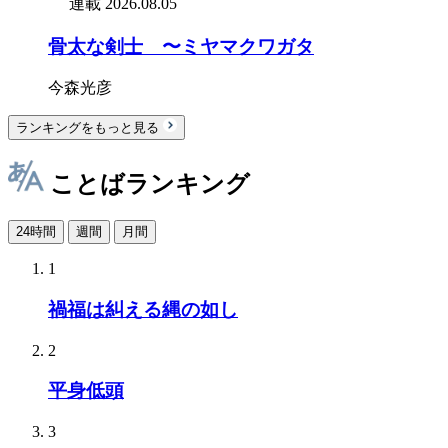
連載
2026.08.05
骨太な剣士 〜ミヤマクワガタ
今森光彦
ランキングをもっと見る
ことばランキング
24時間
週間
月間
1
禍福は糾える縄の如し
2
平身低頭
3