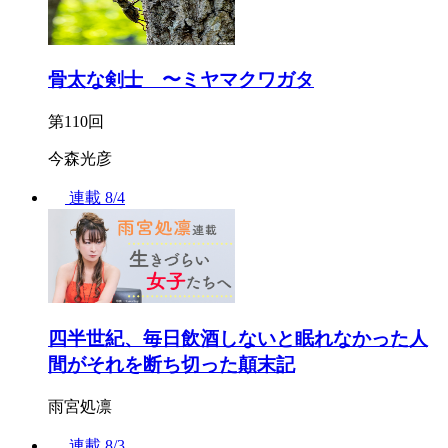
骨太な剣士 〜ミヤマクワガタ
第110回
今森光彦
連載
8/4
四半世紀、毎日飲酒しないと眠れなかった人
間がそれを断ち切った顛末記
雨宮処凛
連載
8/3