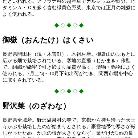
たといわれる。アブラナ科の越年草でカルシウムや鉄分、ビ
タミンＡ・Ｃを多く含む緑黄色野菜。東京では正月の雑煮に
よく使われる。
◆ ◇ ◆ ◇ ◆
御嶽（おんたけ）はくさい
長野県開田村（現・木曽町）、木祖村産。御嶽山のふもとに
広がる畑で栽培されている。寒地の直播（じかまき）作型
で、組織が緻密で引き締まり品質が高く、漬物・鍋物によく
使われる。7月上旬～10月下旬出荷ができ、関西市場を中心
に取引されている。
◆ ◇ ◆ ◇ ◆
野沢菜（のざわな）
長野県全域産。野沢温泉村の寺で、京都から持ち帰った天王
寺かぶを栽培したのが始まりとされる。豪雪地帯で寒さが厳
しかったため、かぶの根が大きくならず、葉だけが1ｍの長