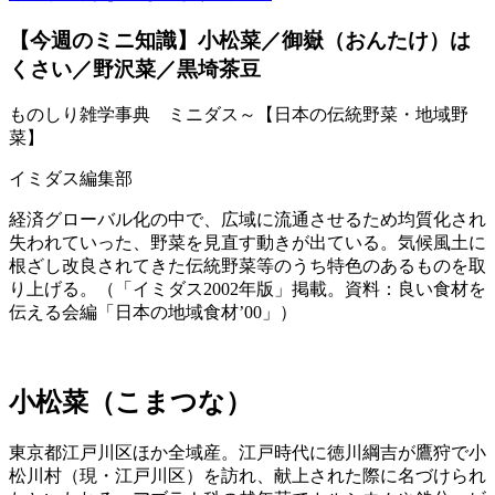
【今週のミニ知識】小松菜／御嶽（おんたけ）は
くさい／野沢菜／黒埼茶豆
ものしり雑学事典 ミニダス～【日本の伝統野菜・地域野
菜】
イミダス編集部
経済グローバル化の中で、広域に流通させるため均質化され
失われていった、野菜を見直す動きが出ている。気候風土に
根ざし改良されてきた伝統野菜等のうち特色のあるものを取
り上げる。（「イミダス2002年版」掲載。資料：良い食材を
伝える会編「日本の地域食材’00」）
小松菜（こまつな）
東京都江戸川区ほか全域産。江戸時代に徳川綱吉が鷹狩で小
松川村（現・江戸川区）を訪れ、献上された際に名づけられ