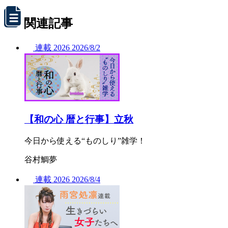
関連記事
連載
2026
2026/
8/2
【和の心 暦と行事】立秋
今日から使える“ものしり”雑学！
谷村鯛夢
連載
2026
2026/
8/4