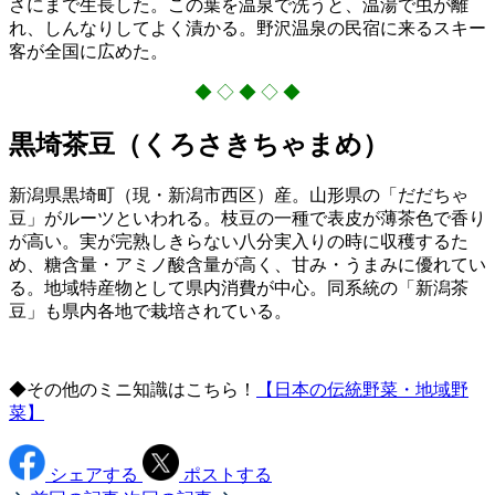
さにまで生長した。この葉を温泉で洗うと、温湯で虫が離
れ、しんなりしてよく漬かる。野沢温泉の民宿に来るスキー
客が全国に広めた。
◆ ◇ ◆ ◇ ◆
黒埼茶豆（くろさきちゃまめ）
新潟県黒埼町（現・新潟市西区）産。山形県の「だだちゃ
豆」がルーツといわれる。枝豆の一種で表皮が薄茶色で香り
が高い。実が完熟しきらない八分実入りの時に収穫するた
め、糖含量・アミノ酸含量が高く、甘み・うまみに優れてい
る。地域特産物として県内消費が中心。同系統の「新潟茶
豆」も県内各地で栽培されている。
◆その他のミニ知識はこちら！
【日本の伝統野菜・地域野
菜】
シェアする
ポストする