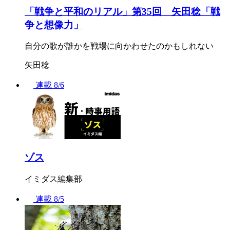
「戦争と平和のリアル」第35回 矢田稔「戦
争と想像力」
自分の歌が誰かを戦場に向かわせたのかもしれない
矢田稔
連載
8/6
ゾス
イミダス編集部
連載
8/5