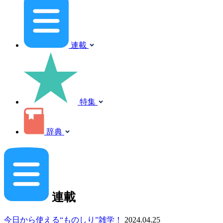
連載
特集
辞典
連載
今日から使える“ものしり”雑学！
2024.04.25