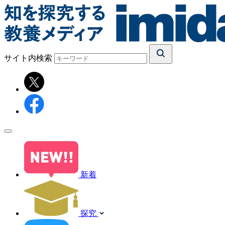
サイト内検索
新着
探究