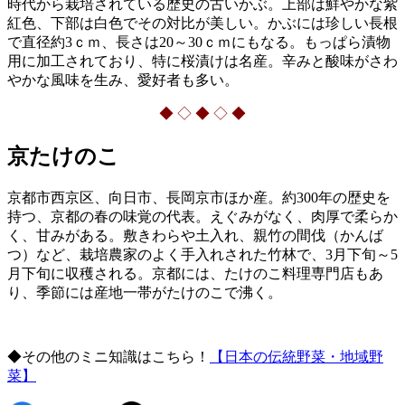
時代から栽培されている歴史の古いかぶ。上部は鮮やかな紫
紅色、下部は白色でその対比が美しい。かぶには珍しい長根
で直径約3ｃｍ、長さは20～30ｃｍにもなる。もっぱら漬物
用に加工されており、特に桜漬けは名産。辛みと酸味がさわ
やかな風味を生み、愛好者も多い。
◆ ◇ ◆ ◇ ◆
京たけのこ
京都市西京区、向日市、長岡京市ほか産。約300年の歴史を
持つ、京都の春の味覚の代表。えぐみがなく、肉厚で柔らか
く、甘みがある。敷きわらや土入れ、親竹の間伐（かんば
つ）など、栽培農家のよく手入れされた竹林で、3月下旬～5
月下旬に収穫される。京都には、たけのこ料理専門店もあ
り、季節には産地一帯がたけのこで沸く。
◆その他のミニ知識はこちら！
【日本の伝統野菜・地域野
菜】