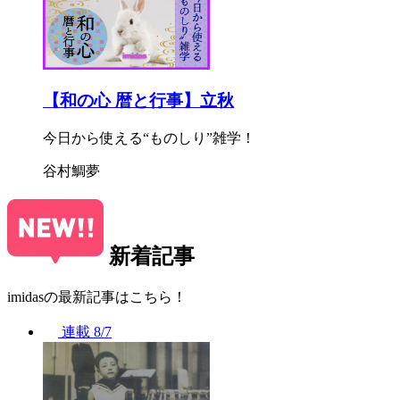
【和の心 暦と行事】立秋
今日から使える“ものしり”雑学！
谷村鯛夢
新着記事
imidasの最新記事はこちら！
連載
8/7