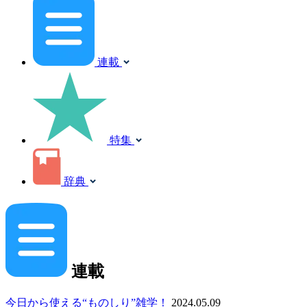
連載
特集
辞典
連載
今日から使える“ものしり”雑学！
2024.05.09