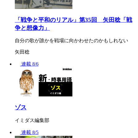
「戦争と平和のリアル」第35回 矢田稔「戦
争と想像力」
自分の歌が誰かを戦場に向かわせたのかもしれない
矢田稔
連載
8/6
ゾス
イミダス編集部
連載
8/5