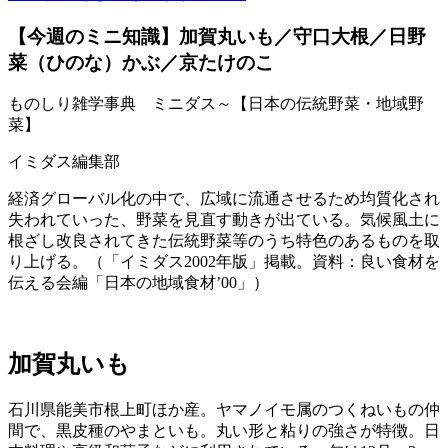
【今週のミニ知識】加賀丸いも／守口大根／日野
菜（ひのな）かぶ／京たけのこ
ものしり雑学事典 ミニダス～【日本の伝統野菜・地域野
菜】
イミダス編集部
経済グローバル化の中で、広域に流通させるため均質化され
失われていった、野菜を見直す動きが出ている。気候風土に
根ざし改良されてきた伝統野菜等のうち特色のあるものを取
り上げる。（「イミダス2002年版」掲載。資料：良い食材を
伝える会編「日本の地域食材’00」）
加賀丸いも
石川県能美市根上町ほか産。ヤマノイモ属のつくねいもの仲
間で、黒皮種のやまといも。丸い形と粘りの強さが特徴。日