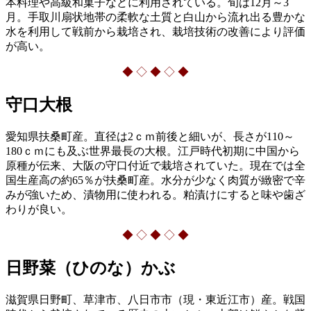
本料理や高級和菓子などに利用されている。旬は12月～3
月。手取川扇状地帯の柔軟な土質と白山から流れ出る豊かな
水を利用して戦前から栽培され、栽培技術の改善により評価
が高い。
◆ ◇ ◆ ◇ ◆
守口大根
愛知県扶桑町産。直径は2ｃｍ前後と細いが、長さが110～
180ｃｍにも及ぶ世界最長の大根。江戸時代初期に中国から
原種が伝来、大阪の守口付近で栽培されていた。現在では全
国生産高の約65％が扶桑町産。水分が少なく肉質が緻密で辛
みが強いため、漬物用に使われる。粕漬けにすると味や歯ざ
わりが良い。
◆ ◇ ◆ ◇ ◆
日野菜（ひのな）かぶ
滋賀県日野町、草津市、八日市市（現・東近江市）産。戦国