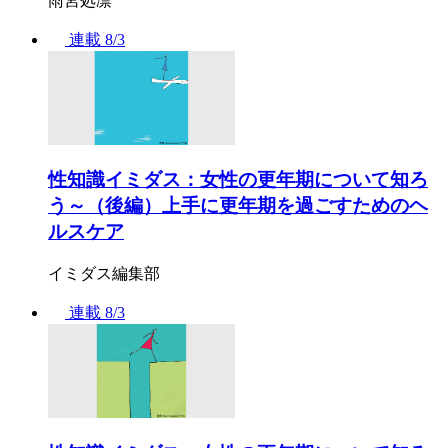
雨宮処凛
連載
8/3
性知識イミダス：女性の更年期について知ろ
う～（後編）上手に更年期を過ごすためのヘ
ルスケア
イミダス編集部
連載
8/3