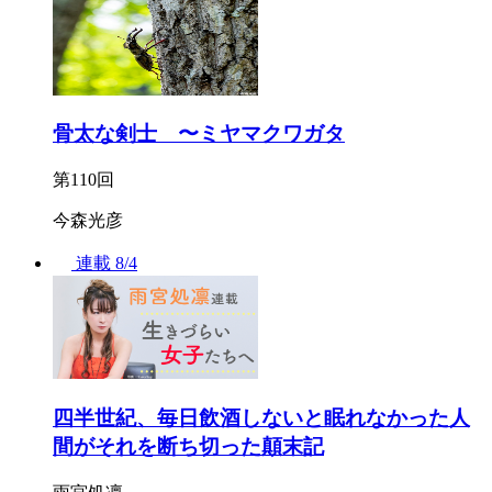
骨太な剣士 〜ミヤマクワガタ
第110回
今森光彦
連載
8/4
四半世紀、毎日飲酒しないと眠れなかった人
間がそれを断ち切った顛末記