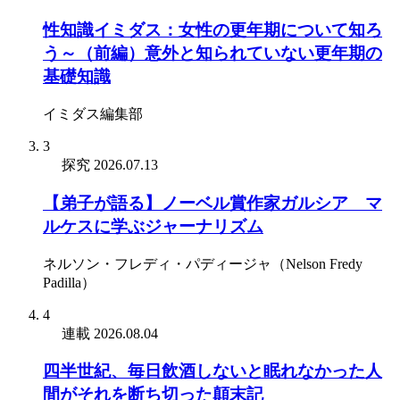
性知識イミダス：女性の更年期について知ろ
う～（前編）意外と知られていない更年期の
基礎知識
イミダス編集部
3
探究
2026.07.13
【弟子が語る】ノーベル賞作家ガルシア゠マ
ルケスに学ぶジャーナリズム
ネルソン・フレディ・パディージャ（Nelson Fredy
Padilla）
4
連載
2026.08.04
四半世紀、毎日飲酒しないと眠れなかった人
間がそれを断ち切った顛末記