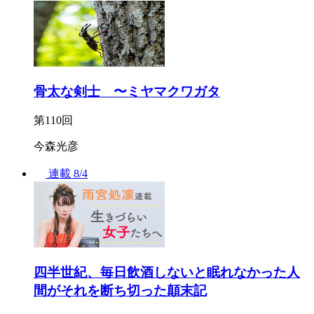
骨太な剣士 〜ミヤマクワガタ
第110回
今森光彦
連載
8/4
四半世紀、毎日飲酒しないと眠れなかった人
間がそれを断ち切った顛末記