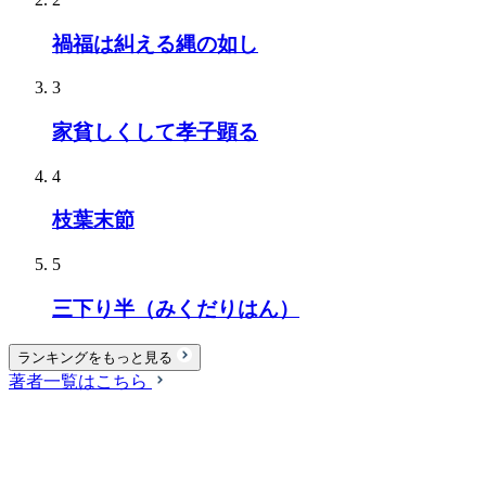
禍福は糾える縄の如し
3
家貧しくして孝子顕る
4
枝葉末節
5
三下り半（みくだりはん）
ランキングをもっと見る
著者一覧はこちら