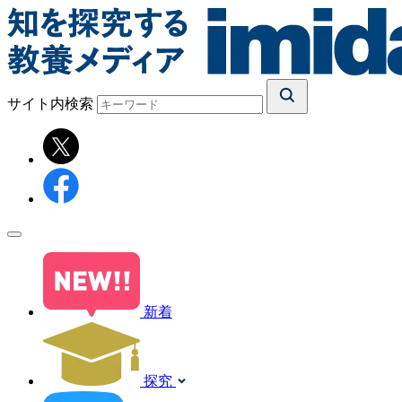
サイト内検索
新着
探究