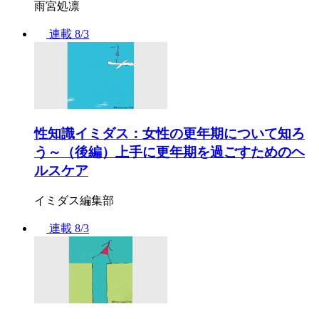
雨宮処凛
連載
8/3
性知識イミダス：女性の更年期について知ろ
う～（後編）上手に更年期を過ごすためのヘ
ルスケア
イミダス編集部
連載
8/3