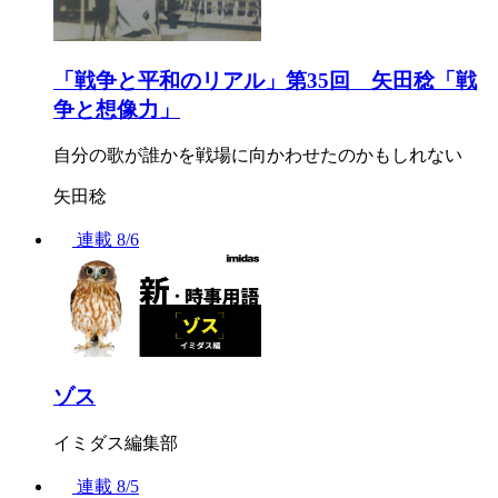
「戦争と平和のリアル」第35回 矢田稔「戦
争と想像力」
自分の歌が誰かを戦場に向かわせたのかもしれない
矢田稔
連載
8/6
ゾス
イミダス編集部
連載
8/5