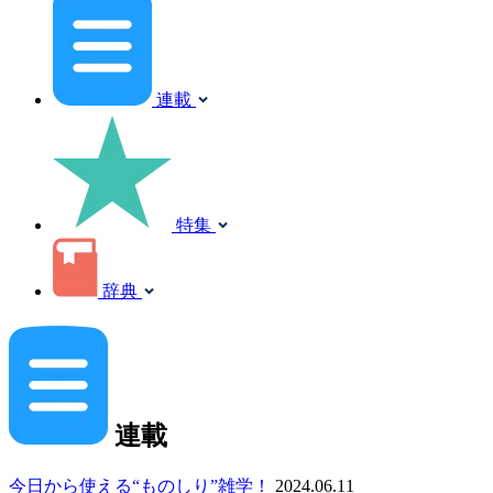
連載
特集
辞典
連載
今日から使える“ものしり”雑学！
2024.06.11