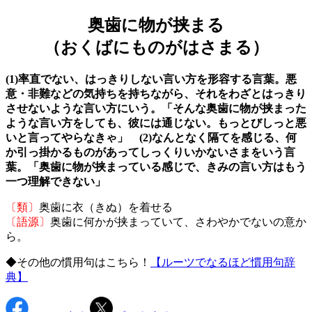
奥歯に物が挟まる
（おくばにものがはさまる）
(1)率直でない、はっきりしない言い方を形容する言葉。悪
意・非難などの気持ちを持ちながら、それをわざとはっきり
させないような言い方にいう。「そんな奥歯に物が挟まった
ような言い方をしても、彼には通じない。もっとびしっと悪
いと言ってやらなきゃ」 (2)なんとなく隔てを感じる、何
か引っ掛かるものがあってしっくりいかないさまをいう言
葉。「奥歯に物が挟まっている感じで、きみの言い方はもう
一つ理解できない」
〔類〕
奥歯に衣（きぬ）を着せる
〔語源〕
奥歯に何かが挟まっていて、さわやかでないの意か
ら。
◆その他の慣用句はこちら！
【ルーツでなるほど慣用句辞
典】