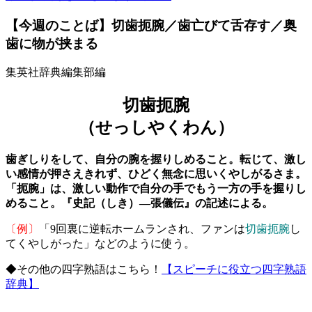
【今週のことば】切歯扼腕／歯亡びて舌存す／奥
歯に物が挟まる
集英社辞典編集部編
切歯扼腕
（せっしやくわん）
歯ぎしりをして、自分の腕を握りしめること。転じて、激し
い感情が押さえきれず、ひどく無念に思いくやしがるさま。
「扼腕」は、激しい動作で自分の手でもう一方の手を握りし
めること。『史記（しき）―張儀伝』の記述による。
〔例〕
「9回裏に逆転ホームランされ、ファンは
切歯扼腕
し
てくやしがった」などのように使う。
◆その他の四字熟語はこちら！
【スピーチに役立つ四字熟語
辞典】