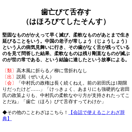
歯亡びて舌存す
（はほろびてしたそんす）
堅固なものがかえって早く滅び、柔軟なものがあとまで生き
延びることをいう。中国の老子が常しょう（じょうしょう）
という人の病気見舞いに行き、その歯がなく舌が残っている
のを見て問答した結果、柔軟なものは残り剛直なものが滅ぶ
のが世の常である、という結論に達したという故事による。
〔類〕
高木風に折らる／柳に雪折れなし
〔出〕
説苑（ぜいえん）
〔会〕
「中村氏の政権は長く続くねえ。前の岩田氏は1期限
りだったけど……」「けっきょく、あまりにも強硬的な岩田
氏の政策よりも、中村氏の柔軟なやり方が支持されたってこ
とだね」「歯亡（ほろ）びて舌存すってわけか」
◆その他のことわざはこちら！
【会話で使えることわざ辞
典】