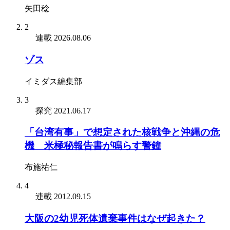
矢田稔
2
連載
2026.08.06
ゾス
イミダス編集部
3
探究
2021.06.17
「台湾有事」で想定された核戦争と沖縄の危
機 米極秘報告書が鳴らす警鐘
布施祐仁
4
連載
2012.09.15
大阪の2幼児死体遺棄事件はなぜ起きた？