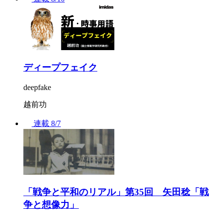
ディープフェイク
deepfake
越前功
連載
8/7
「戦争と平和のリアル」第35回 矢田稔「戦
争と想像力」