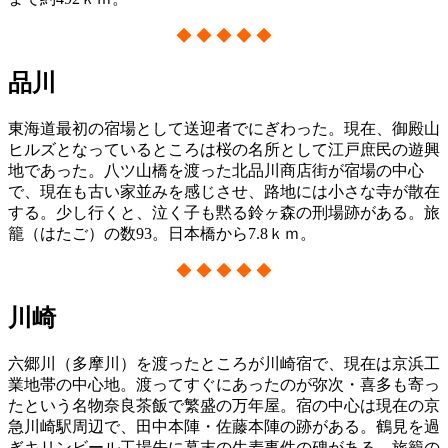
◆ ◆ ◆ ◆ ◆
品川
東海道最初の宿場として送迎者でにぎわった。現在、御殿山
ヒルズとなっているところは桜の名所として江戸庶民の遊興
地であった。八ツ山橋を渡った北品川商店街が宿場の中心
で、現在も古い家並みを感じさせ、路地には小さな寺が散在
する。少し行くと、泣く子も黙る鈴ヶ森の刑場跡がある。旅
籠（はたご）の数93。日本橋から7.8ｋｍ。
◆ ◆ ◆ ◆ ◆
川崎
六郷川（多摩川）を渡ったところが川崎宿で、現在は京浜工
業地帯の中心地。渡ってすぐにあったのが弥次・喜多も寄っ
たという名物奈良茶飯で繁盛の万年屋。宿の中心は現在の京
急川崎駅周辺で、田中本陣・佐藤本陣の跡がある。鶴見を過
ぎキリンビール工場先に幕末の生麦事件の碑がある。旅籠の