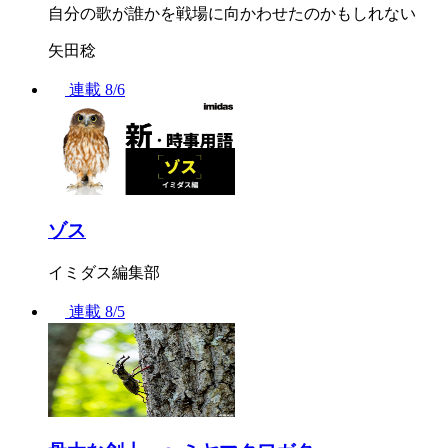
自分の歌が誰かを戦場に向かわせたのかもしれない
矢田稔
連載
8/6
ゾス
イミダス編集部
連載
8/5