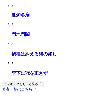
2
夏炉冬扇
3
門地門閥
4
禍福は糾える縄の如し
5
李下に冠を正さず
ランキングをもっと見る
著者一覧はこちら