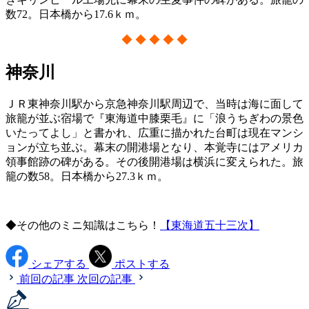
数72。日本橋から17.6ｋｍ。
◆ ◆ ◆ ◆ ◆
神奈川
ＪＲ東神奈川駅から京急神奈川駅周辺で、当時は海に面して
旅籠が並ぶ宿場で『東海道中膝栗毛』に「浪うちぎわの景色
いたってよし」と書かれ、広重に描かれた台町は現在マンシ
ョンが立ち並ぶ。幕末の開港場となり、本覚寺にはアメリカ
領事館跡の碑がある。その後開港場は横浜に変えられた。旅
籠の数58。日本橋から27.3ｋｍ。
◆その他のミニ知識はこちら！
【東海道五十三次】
シェアする
ポストする
前回の記事
次回の記事