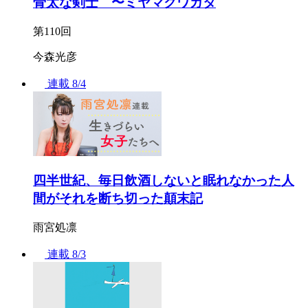
骨太な剣士 〜ミヤマクワガタ
第110回
今森光彦
連載
8/4
四半世紀、毎日飲酒しないと眠れなかった人
間がそれを断ち切った顛末記
雨宮処凛
連載
8/3