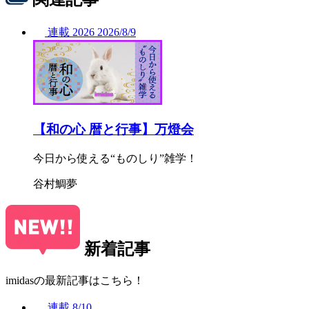
連載
2026
2026/
8/9
【和の心 暦と行事】万燈会
今日から使える“ものしり”雑学！
谷村鯛夢
新着記事
imidasの最新記事はこちら！
連載
8/10