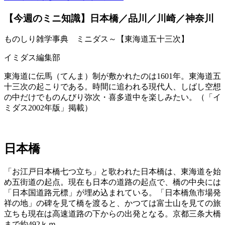
【今週のミニ知識】日本橋／品川／川崎／神奈川
ものしり雑学事典 ミニダス～【東海道五十三次】
イミダス編集部
東海道に伝馬（てんま）制が敷かれたのは1601年。東海道五
十三次の起こりである。時間に追われる現代人、しばし空想
の中だけでものんびり弥次・喜多道中を楽しみたい。（「イ
ミダス2002年版」掲載）
日本橋
「お江戸日本橋七つ立ち」と歌われた日本橋は、東海道を始
め五街道の起点。現在も日本の道路の起点で、橋の中央には
「日本国道路元標」が埋め込まれている。「日本橋魚市場発
祥の地」の碑を見て橋を渡ると、かつては富士山を見ての旅
立ちも現在は高速道路の下からの出発となる。京都三条大橋
まで約492ｋｍ。