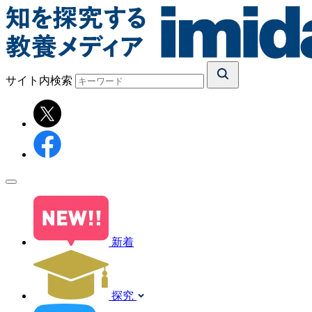
サイト内検索
新着
探究