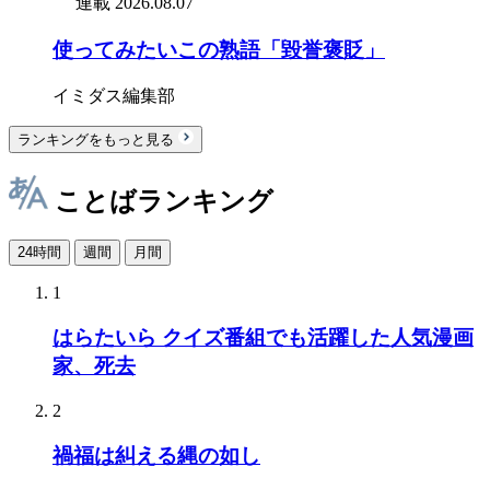
連載
2026.08.07
使ってみたいこの熟語「毀誉褒貶」
イミダス編集部
ランキングをもっと見る
ことばランキング
24時間
週間
月間
1
はらたいら クイズ番組でも活躍した人気漫画
家、死去
2
禍福は糾える縄の如し