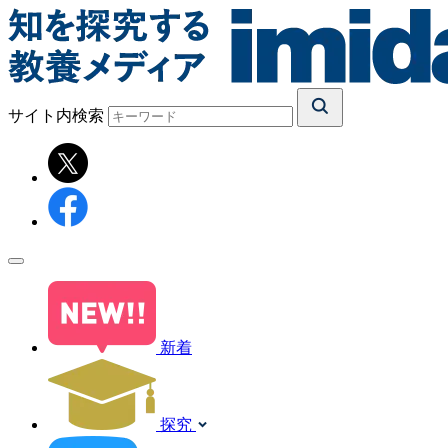
サイト内検索
新着
探究