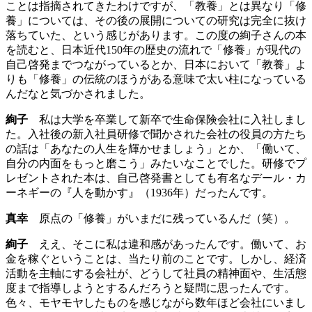
ことは指摘されてきたわけですが、「教養」とは異なり「修
養」については、その後の展開についての研究は完全に抜け
落ちていた、という感じがあります。この度の絢子さんの本
を読むと、日本近代150年の歴史の流れで「修養」が現代の
自己啓発までつながっているとか、日本において「教養」よ
りも「修養」の伝統のほうがある意味で太い柱になっている
んだなと気づかされました。
絢子
私は大学を卒業して新卒で生命保険会社に入社しまし
た。入社後の新入社員研修で聞かされた会社の役員の方たち
の話は「あなたの人生を輝かせましょう」とか、「働いて、
自分の内面をもっと磨こう」みたいなことでした。研修でプ
レゼントされた本は、自己啓発書としても有名なデール・カ
ーネギーの『人を動かす』（1936年）だったんです。
真幸
原点の「修養」がいまだに残っているんだ（笑）。
絢子
ええ、そこに私は違和感があったんです。働いて、お
金を稼ぐということは、当たり前のことです。しかし、経済
活動を主軸にする会社が、どうして社員の精神面や、生活態
度まで指導しようとするんだろうと疑問に思ったんです。
色々、モヤモヤしたものを感じながら数年ほど会社にいまし