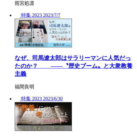
雨宮処凛
特集
2023
2023/
7/7
なぜ、司馬遼太郎はサラリーマンに人気だっ
たのか？ ――〝歴史ブーム〟と大衆教養
主義
福間良明
特集
2023
2023/
6/30