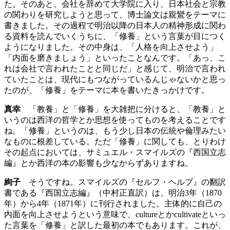
た。そのあと、会社を辞めて大学院に入り、日本社会と宗教
の関わりを研究しようと思って、博士論文は親鸞をテーマに
書きました。その過程で明治以降の日本人の精神形成に関わ
る資料を読んでいくうちに、「修養」という言葉が目につく
ようになりました。その中身は、「人格を向上させよう」
「内面を磨きましょう」といったことなんです。「あっ、こ
れは会社で言われたことと同じだ」と感じて、明治で言われ
ていたことは、現代にもつながっているんじゃないかと思っ
たのが、「修養」をテーマに本を書いたきっかけです。
真幸
「教養」と「修養」を大雑把に分けると、「教養」と
いうのは西洋の哲学とか思想を使ってものを考えることです
ね。「修養」というのは、もう少し日本の伝統や倫理みたい
なものに根差している。ただ「修養」に関しても、とりわけ
その起点においては、サミュエル・スマイルズの『西国立志
編』とか西洋の本の影響も少なからずありますね。
絢子
そうですね。スマイルズの『セルフ・ヘルプ』の翻訳
書である『西国立志編』（中村正直訳）は、明治3年（1870
年）から4年（1871年）に刊行されました。主体的に自己の
内面を向上させようという意味で、cultureとかcultivateといっ
た言葉を「修養」と訳した最初の本でもあります。これが、