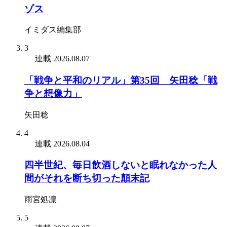
ゾス
イミダス編集部
3
連載
2026.08.07
「戦争と平和のリアル」第35回 矢田稔「戦
争と想像力」
矢田稔
4
連載
2026.08.04
四半世紀、毎日飲酒しないと眠れなかった人
間がそれを断ち切った顛末記
雨宮処凛
5