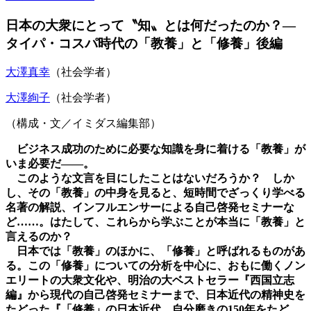
日本の大衆にとって〝知〟とは何だったのか？―
タイパ・コスパ時代の「教養」と「修養」後編
大澤真幸
（社会学者）
大澤絢子
（社会学者）
（構成・文／イミダス編集部）
ビジネス成功のために必要な知識を身に着ける「教養」が
いま必要だ――。
このような文言を目にしたことはないだろうか？
しか
し、その「教養」の中身を見ると、短時間でざっくり学べる
名著の解説、インフルエンサーによる自己啓発セミナーな
ど……。
はたして、これらから学ぶことが本当に「教養」と
言えるのか？
日本では「教養」のほかに、「修養」と呼ばれるものがあ
る。この「修養」についての分析を中心に、おもに働くノン
エリートの大衆文化や、明治の大ベストセラー『西国立志
編』から現代の自己啓発セミナーまで、日本近代の精神史を
たどった『「修養」の日本近代 自分磨きの150年をたど