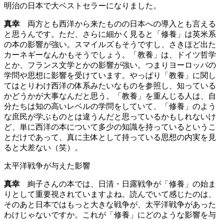
明治の日本で大ベストセラーになりました。
真幸
両方とも西洋から来たものの日本への導入とも言える
と思うんです。ただ、さらに細かく見ると「修養」は英米系
の本の影響が強い。スマイルズもそうですし、さきほど出た
カーネギーなんかもそうでしょう。「教養」は、ドイツ哲学
とか、フランス文学とかの影響が強い。つまりヨーロッパの
学問や思想に影響を受けています。やっぱり「教養」に関し
てはとりわけ西洋の体系みたいなものを参照し、知っている
かどうかが大事なんだと思う。「教養」を重んじる人は、自
分たちは知の高いレベルの学問をしていて、「修養」のよう
な庶民が学ぶものとは違うんだと思っているかもしれないけ
ど、単に西洋の本について多少の知識を持っているというこ
とだけであって、真に主体として持っている思想の内実を見
ると大差ない（笑）。
太平洋戦争が与えた影響
真幸
絢子さんの本では、日清・日露戦争が「修養」の始ま
りとして重要視されていますよね。読んでいて感じたのは、
そのあと日本ではもっと大きな戦争が、太平洋戦争があった
わけじゃないですか。これが「修養」にどのような影響を与