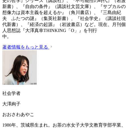
史の哲学』シリーズ（講談社）、『不可能性の時代』（岩波
新書）、『自由の条件』（講談社文芸文庫）、『サブカルの
想像力は資本主義を超えるか』（角川書店）、『三島由紀
夫 ふたつの謎』（集英社新書）、『社会学史』（講談社現
代新書）、『経済の起源』（岩波書店）など。現在、月刊個
人思想誌『大澤真幸THINKING「O」』を刊行
中
著者情報をもっと見る
社会学者
大澤絢子
おおさわあやこ
1986年、茨城県生まれ。お茶の水女子大学文教育学部卒業、