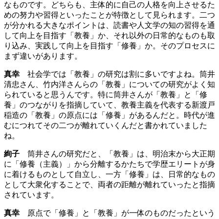
なものです。どちらも、主体的に自己の人格を向上させるた
めの努力や習得といったことが特徴として見られます。二つ
が分かれる大きなポイントは、読書や人文学の知の習得を通
して向上を目指す「教養」か、それ以外の日常的なものも取
り込み、実践して向上を目指す「修養」か。そのプロセスに
まず違いがあります。
真幸
社会学では「教養」の研究は割に多いですよね。筒井
清忠さん、竹内洋さんらの「教養」についての研究がよく知
られていると思うんです。特に筒井さんが「教養」と「修
養」のつながりを指摘していて、教養主義を代表する新渡戸
稲造の「教養」の原点には「修養」があるんだと。時代が進
むにつれてその二つが離れていくんだと書かれていました
ね。
絢子
筒井さんの研究だと、「教養」は、明治末から大正期
に「修養（主義）」から分離するかたちで学歴エリートが身
に着けるものとして自立し、一方「修養」は、日常的なもの
として大衆化することで、両者の距離が離れていったと指摘
されています。
真幸
原点で「修養」と「教養」が一体のものだったという