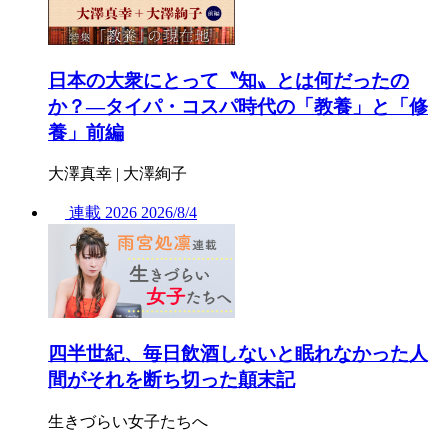
日本の大衆にとって〝知〟とは何だったの
か？―タイパ・コスパ時代の「教養」と「修
養」前編
大澤真幸 | 大澤絢子
連載
2026
2026/
8/4
四半世紀、毎日飲酒しないと眠れなかった人
間がそれを断ち切った顛末記
生きづらい女子たちへ