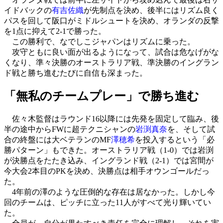
イドバックの
有吉佐織
が先制点を決め、後半にはリズム良く
パスを回して阪口がミドルシュートを決め、オランダの反撃
を1点に抑えて2-1で勝った。
この勝利で、なでしこジャパンはリズムに乗った。
攻守ともに良い面が出るようになって、試合は危なげがな
くなり、準々決勝のオーストラリア戦、準決勝のイングラン
ド戦と勝ち進むたびに自信も深まった。
「無私のチームプレー」で勝ち進む
佐々木監督はラウンド16以降には先発を固定して臨み、後
半の途中からFWに超テクニシャンの
岩渕真奈
を、そして試
合の終盤には大ベテランのMF
澤穂希
を投入するという「必
勝パターン」もできた。オーストラリア戦（1-0）では岩渕
が決勝点をたたき込み、イングランド戦（2-1）では宮間が
今大会2本目のPKを決め、決勝点は相手オウンゴールだっ
た。
4年前の澤のような圧倒的な存在は居なかった。しかし今
回のチームは、ピッチに立った11人がすべて光り輝いてい
た。