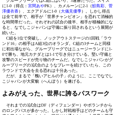
グループリーグではC組にはいり、3連勝だった。スイス
に1-0（得点：
宮間あや
PK）、カメルーンに2-1（
鮫島彩
、
菅
澤優衣香
）、エクアドルに1-0（
大儀見優季
）。しかし得点
は全て前半で、相手が「世界チャンピオン」を恐れて消極的
な時間帯だった。それぞれの試合の後半、相手が積極的にな
ると、なでしこジャパンは守備に振り回されるという展開が
続いた。
C組を1位で突破し、ノックアウトステージの1回戦「ラウ
ンド16」の相手はA組3位のオランダ。C組の3チームと同様
に初出場ながら、グループリーグではニュージーランドに1-
0で勝ち、地元カナダとは1-1で引き分けている。堅い守備と
攻撃のスピードが売り物のチームだ。なでしこジャパンがグ
ループリーグの3試合のようなプレーを続けていたら、この
ラウンドで大会を去る恐れは十分あった。
だが、まるで「醜いアヒルの子」のように、ここでなでし
こジャパンが大変貌（へんぼう）を遂げる。
よみがえった、世界に誇るパスワーク
それまでの3試合はDF（ディフェンダー）やボランチから
のロングパスが多かった。しかし対戦相手はどのチームも守