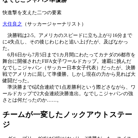
快進撃を支えた二つの要素
大住良之
（サッカージャーナリスト）
決勝戦は2-5。アメリカのスピードに立ち上がり16分まで
に4失点し、その後じわじわと追い上げたが、及ばなかっ
た。
6月6日から7月5日まで1カ月間にわたってカナダの6都市を
舞台に開催されたFIFA女子ワールドカップ。連覇に挑んだ
なでしこジャパン（サッカー日本女子代表）だったが、決勝
戦でアメリカに屈して準優勝。しかし現在の力から見れば大
健闘だった。
準決勝まで6試合連続で1点差勝利という際どさながら、ワ
ールドカップで2大会連続決勝進出。なでしこジャパンの強
さとは何だったのか……。
チームが一変したノックアウトステー
ジ