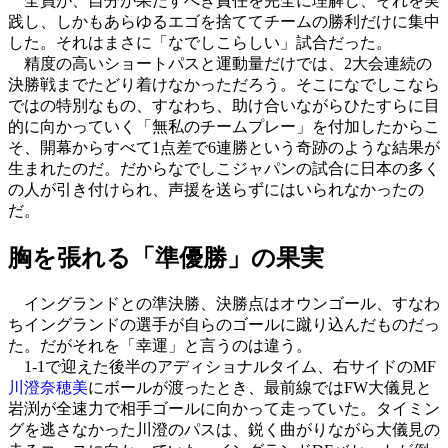
全員が、自分が果たすべき責任を完全に理解し、それを実
践し、しかもあらゆるエゴを捨ててチームの勝利だけに集中
した。それはまさに「なでしこらしい」試合だった。
精度の高いショートパスと運動量だけでは、2大会連続の
決勝戦までたどり着けなかっただろう。そこになでしこなら
ではの特別なもの、すなわち、助け合いながらひたすらに目
的に向かっていく「無私のチームプレー」を付加したからこ
そ、開幕からすべて1点差で6連勝という奇跡のような結果が
生まれたのだ。だからなでしこジャパンの試合に日本の多く
の人が引き付けられ、声援を送らずにはいられなかったの
だ。
胸を張れる「準優勝」の果実
イングランドとの準決勝、決勝点はオウンゴール、すなわ
ちイングランドの選手が自らのゴールに蹴り込んだものだっ
た。だがそれを「幸運」と言うのは違う。
1-1で迎えた後半のアディショナルタイム、右サイドのMF
川澄奈穂美
にボールが渡ったとき、最前線ではFW大儀見と
岩渕が全速力で相手ゴールに向かって走っていた。タイミン
グを逃さなかった川澄のパスは、鋭く曲がりながら大儀見の