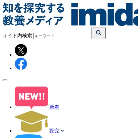
サイト内検索
新着
探究