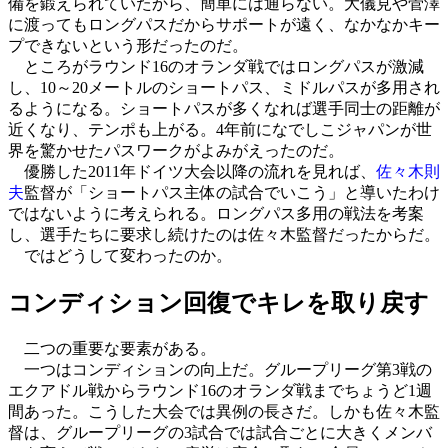
備を鍛えられていたから、簡単には通らない。大儀見や菅澤
に渡ってもロングパスだからサポートが遠く、なかなかキー
プできないという形だったのだ。
ところがラウンド16のオランダ戦ではロングパスが激減
し、10～20メートルのショートパス、ミドルパスが多用され
るようになる。ショートパスが多くなれば選手同士の距離が
近くなり、テンポも上がる。4年前になでしこジャパンが世
界を驚かせたパスワークがよみがえったのだ。
優勝した2011年ドイツ大会以降の流れを見れば、
佐々木則
夫
監督が「ショートパス主体の試合でいこう」と導いたわけ
ではないように考えられる。ロングパス多用の戦法を考案
し、選手たちに要求し続けたのは佐々木監督だったからだ。
ではどうして変わったのか。
コンディション回復でキレを取り戻す
二つの重要な要素がある。
一つはコンディションの向上だ。グループリーグ第3戦の
エクアドル戦からラウンド16のオランダ戦までちょうど1週
間あった。こうした大会では異例の長さだ。しかも佐々木監
督は、グループリーグの3試合では試合ごとに大きくメンバ