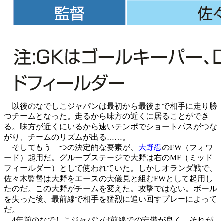
以後のなでしこジャパンは最初から最後まで相手に走り勝
つチームとなった。走るから味方の近くに居ることができ
る。味方が近くにいるから速いテンポでショートパスがつな
がり、チームのリズムが出る……。
そしてもう一つの決定的な要素が、
大野忍
のFW（フォワ
ード）起用だ。グループステージで大野は右のMF（ミッド
フィールダー）として使われていた。しかしオランダ戦で、
佐々木監督は大野をエースの大儀見と組むFWとして起用し
たのだ。この大野がチームを変えた。攻撃ではない。ボール
を失った後、最前線で相手を猛烈に追い回すプレーによって
だ。
4年前のなでしこジャパンは前線での守備が良く、それが