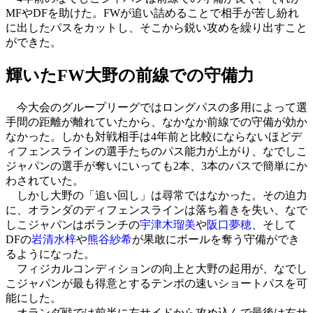
MFやDFを助けた。FWが追い詰めることで相手が苦し紛れ
に出したパスをカットし、そこから鋭い攻めを繰り出すこと
ができた。
輝いたFW大野の前線での守備力
今大会のグループリーグではロングパスの多用によって選
手間の距離が離れていたから、なかなか前線での守備が効か
なかった。しかも対戦相手は4年前と比較にならないほどデ
ィフェンスラインの選手たちのパス能力が上がり、なでしこ
ジャパンの選手が奪いにいっても2本、3本のパスで簡単にか
わされていた。
しかし大野の「追い回し」は尋常ではなかった。その迫力
に、オランダのディフェンスラインは落ち着きを失い、なで
しこジャパンはボランチの
宇津木瑠美
や
阪口夢穂
、そして
DFの
岩清水梓
や
熊谷紗希
が果敢にボールを奪う守備ができ
るようになった。
フィジカルコンディションの向上と大野の起用が、なでし
こジャパンが最も得意とするテンポの速いショートパスを可
能にした。
オランダ戦では前半に左サイドから攻め込んで最後は右サ