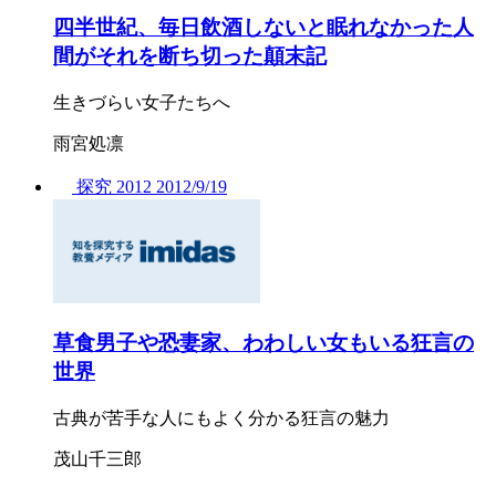
四半世紀、毎日飲酒しないと眠れなかった人
間がそれを断ち切った顛末記
生きづらい女子たちへ
雨宮処凛
探究
2012
2012/
9/19
草食男子や恐妻家、わわしい女もいる狂言の
世界
古典が苦手な人にもよく分かる狂言の魅力
茂山千三郎