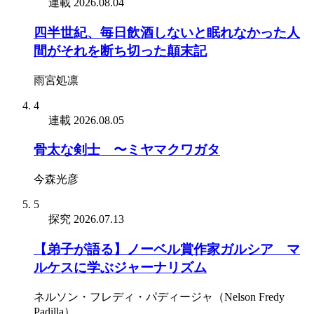
連載
2026.08.04
四半世紀、毎日飲酒しないと眠れなかった人
間がそれを断ち切った顛末記
雨宮処凛
4
連載
2026.08.05
骨太な剣士 〜ミヤマクワガタ
今森光彦
5
探究
2026.07.13
【弟子が語る】ノーベル賞作家ガルシア゠マ
ルケスに学ぶジャーナリズム
ネルソン・フレディ・パディージャ（Nelson Fredy
Padilla）