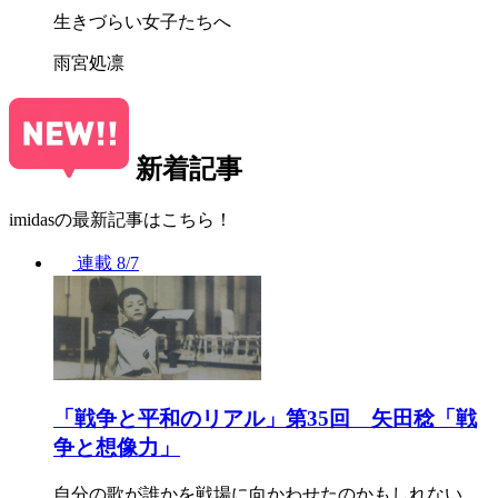
生きづらい女子たちへ
雨宮処凛
新着記事
imidasの最新記事はこちら！
連載
8/7
「戦争と平和のリアル」第35回 矢田稔「戦
争と想像力」
自分の歌が誰かを戦場に向かわせたのかもしれない