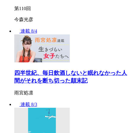
第110回
今森光彦
連載
8/4
四半世紀、毎日飲酒しないと眠れなかった人
間がそれを断ち切った顛末記
雨宮処凛
連載
8/3