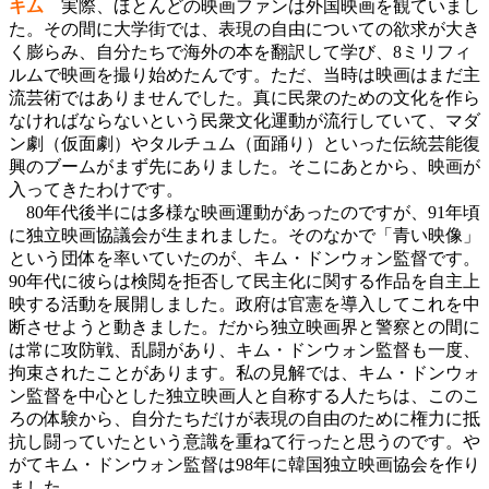
キム
実際、ほとんどの映画ファンは外国映画を観ていまし
た。その間に大学街では、表現の自由についての欲求が大き
く膨らみ、自分たちで海外の本を翻訳して学び、8ミリフィ
ルムで映画を撮り始めたんです。ただ、当時は映画はまだ主
流芸術ではありませんでした。真に民衆のための文化を作ら
なければならないという民衆文化運動が流行していて、マダ
ン劇（仮面劇）やタルチュム（面踊り）といった伝統芸能復
興のブームがまず先にありました。そこにあとから、映画が
入ってきたわけです。
80年代後半には多様な映画運動があったのですが、91年頃
に独立映画協議会が生まれました。そのなかで「青い映像」
という団体を率いていたのが、キム・ドンウォン監督です。
90年代に彼らは検閲を拒否して民主化に関する作品を自主上
映する活動を展開しました。政府は官憲を導入してこれを中
断させようと動きました。だから独立映画界と警察との間に
は常に攻防戦、乱闘があり、キム・ドンウォン監督も一度、
拘束されたことがあります。私の見解では、キム・ドンウォ
ン監督を中心とした独立映画人と自称する人たちは、このこ
ろの体験から、自分たちだけが表現の自由のために権力に抵
抗し闘っていたという意識を重ねて行ったと思うのです。や
がてキム・ドンウォン監督は98年に韓国独立映画協会を作り
ました。