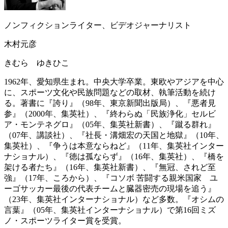
ノンフィクションライター、ビデオジャーナリスト
木村元彦
きむら ゆきひこ
1962年、愛知県生まれ。中央大学卒業。東欧やアジアを中心
に、スポーツ文化や民族問題などの取材、執筆活動を続け
る。著書に『誇り』（98年、東京新聞出版局）、『悪者見
参』（2000年、集英社）、『終わらぬ「民族浄化」セルビ
ア・モンテネグロ』（05年、集英社新書）、『蹴る群れ』
（07年、講談社）、『社長・溝畑宏の天国と地獄』（10年、
集英社）、『争うは本意ならねど』（11年、集英社インター
ナショナル）、『徳は孤ならず』（16年、集英社）、『橋を
架ける者たち』（16年、集英社新書）、『無冠、されど至
強』（17年、ころから）、『コソボ 苦闘する親米国家 ユ
ーゴサッカー最後の代表チームと臓器密売の現場を追う』
（23年、集英社インターナショナル）など多数。『オシムの
言葉』（05年、集英社インターナショナル）で第16回ミズ
ノ・スポーツライター賞を受賞。