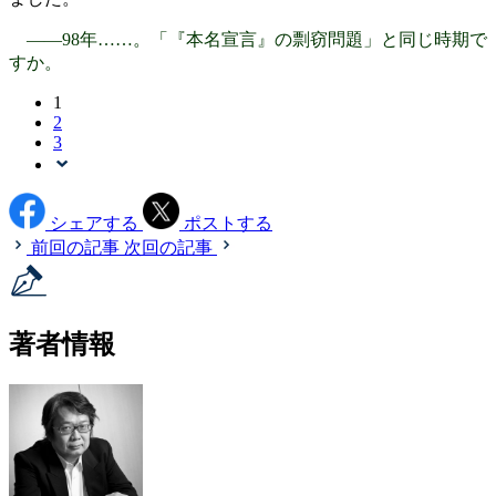
――98年……。「『本名宣言』の剽窃問題」と同じ時期で
すか。
1
2
3
シェアする
ポストする
前回の記事
次回の記事
著者情報