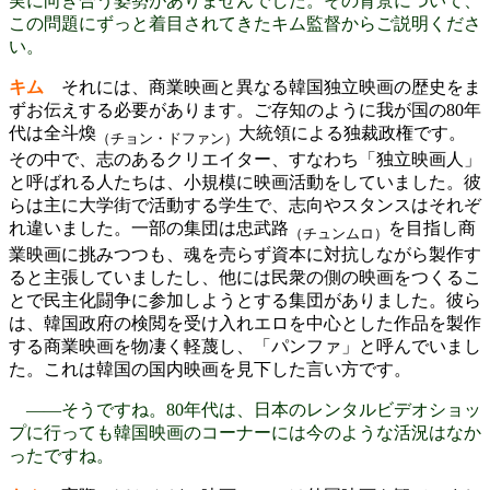
実に向き合う姿勢がありませんでした。その背景について、
この問題にずっと着目されてきたキム監督からご説明くださ
い。
キム
それには、商業映画と異なる韓国独立映画の歴史をま
ずお伝えする必要があります。ご存知のように我が国の80年
代は全斗煥
大統領による独裁政権です。
（チョン・ドファン）
その中で、志のあるクリエイター、すなわち「独立映画人」
と呼ばれる人たちは、小規模に映画活動をしていました。彼
らは主に大学街で活動する学生で、志向やスタンスはそれぞ
れ違いました。一部の集団は
忠武路
を目指し商
（チュンムロ）
業映画に挑みつつも、魂を売らず資本に対抗しながら製作す
ると主張していましたし、他には民衆の側の映画をつくるこ
とで民主化闘争に参加しようとする集団がありました。彼ら
は、韓国政府の検閲を受け入れエロを中心とした作品を製作
する商業映画を物凄く軽蔑し、「パンファ」と呼んでいまし
た。これは韓国の国内映画を見下した言い方です。
――そうですね。80年代は、日本のレンタルビデオショッ
プに行っても韓国映画のコーナーには今のような活況はなか
ったですね。