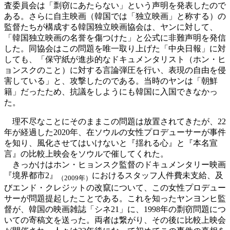
査委員会は「剽窃にあたらない」という声明を発表したので
ある。さらに自主映画（韓国では「独立映画」と称する）の
監督たちが構成する韓国独立映画協会は、ヤンに対して、
「韓国独立映画の名誉を傷つけた」と公式に非難声明を発信
した。同協会はこの問題を唯一取り上げた「中央日報」に対
しても、「保守紙が進歩的なドキュメンタリスト（ホン・ヒ
ョンスクのこと）に対する言論弾圧を行い、表現の自由を侵
害している」と、攻撃したのである。当時のヤンは
「朝鮮
籍」
だったため、抗議をしようにも韓国に入国できなかっ
た。
理不尽なことにそのままこの問題は放置されてきたが、22
年が経過した2020年、在ソウルの女性プロデューサーが事件
を知り、風化させてはいけないと『揺れる心』と『本名宣
言』の比較上映会をソウルで催してくれた。
きっかけはホン・ヒョンスク監督のドキュメンタリー映画
『境界都市2』
におけるスタッフ人件費未支給、及
（2009年）
びエンド・クレジットの改竄について、この女性プロデュー
サーが問題提起したことである。これを知ったヤンヨンヒ監
督が、韓国の映画雑誌「シネ21」に、1998年の剽窃問題につ
いての寄稿文を送った。両者は繋がり、その後に比較上映会