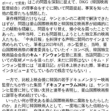
はこの問題を深刻に捉えて、DKG（韓国映画
ボーイ』で受賞）
監督組合）の理事会をすぐに開いて問題提起。事実を知った
他の監督たちも憤怒した。
著作権問題だけならば、ヤンとホンの二者間で解決できた
はずが、問題は釜山国際映画祭と韓国独立映画界が組織的に
この騒動を隠蔽し、問題をすり替え、矮小化を図ったことで
あった。98年当時、これを問題視しようとした独立系の映画
人たちも、「中央日報」を糾弾する声明に賛同のサインまで
求められていた。筆者は2023年6月、ホン監督と、当時、釜
山国際映画祭の審査委員をしていたイ・ヨンベ氏、韓国独立
映画協会会長の
キム・ドンウォン
監督に直接、当該問題につ
いての取材メールを送ったが、未だに回答はない（キム・ド
ンウォン監督には『送還日記』が日本上映された際、筆者は
インタビューまでしているので残念でならない）。
一方で、比較上映会後に韓国の若手ドキュメンタリー映画
監督たちが作った集団
「ドキュフォーラム2020」
は、ヤンヨ
ンヒ監督に対して強い支持と連帯を表明し、釜山国際映画祭
に謝罪を求め続けている。
いったい何が歴史ある釜山国際映画祭に腐敗をもたらした
のか。また同じ韓国映画人として、一度地に落ちた信頼から
の再生を目指し、自浄を怠らない姿勢について、ドキュフォ