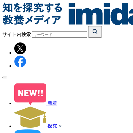
サイト内検索
新着
探究