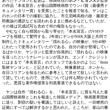
あったヤンヨンヒ監督は、韓国在住の
ホン・ヒョンスク
監督
の作品『本名宣言』が釜山国際映画祭でウンパ賞（最優秀ド
キュメンタリー賞）を受賞したことを報道で知る。ヤンはこ
のホンの日本での撮影に協力し、市立尼崎高校の故・藤原史
郎教諭の通訳などを請われるままに務めるなどしていたが、
その後は完成試写も含めて何の報告もなかった。
やむなく自ら韓国から取り寄せた『本名宣言』のVHSテ
ープを視聴して驚愕する。2年前にヤンがNHK大阪と共同で
制作したドキュメンタリー『揺れる心』の映像が、9分40秒
にわたって使用されていたのである。自分の姿が登場してい
るばかりか、ヤンヨンヒ監督が自発的に『揺れる心』の映像
を送ったというナレーションが流され、エンド・クレジット
にはまるで『本名宣言』のスタッフであるかのように「8mm
取材ヤンヨンヒ」と記されていた。映像素材は、ホンから、
在日コリアンを知るために参考として見せて欲しいと言われ
て貸していたもので、使用については何も聞かされていなか
った。悪質な著作権侵害を到底看過できるものではない。
ヤンは自作『揺れる心』を、『本名宣言』に賞を与えた釜
山国際映画祭とこれを報道した韓国メディア、映画業界団体
に送り、剽窃の疑いを審議してほしいと訴えた。一目瞭然の
証拠にすべては解決するかと思われた。ところが、釜山の審