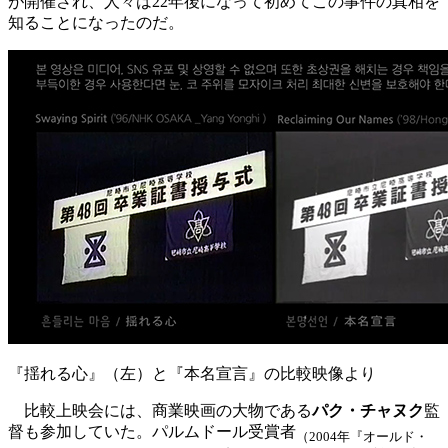
が開催され、人々は22年後になって初めてこの事件の真相を
知ることになったのだ。
『揺れる心』（左）と『本名宣言』の比較映像より
比較上映会には、商業映画の大物である
パク・チャヌク
監
督も参加していた。パルムドール受賞者
（2004年『オールド・