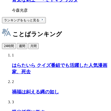
今森光彦
ランキングをもっと見る
ことばランキング
24時間
週間
月間
1
はらたいら クイズ番組でも活躍した人気漫画
家、死去
2
禍福は糾える縄の如し
3