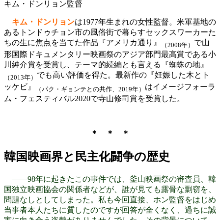
キム・ドンリョン監督
キム・ドンリョン
は1977年生まれの女性監督。米軍基地の
あるトンドゥチョン市の風俗街で暮らすセックスワーカーた
ちの生に焦点を当てた作品『アメリカ通り』
で山
（2008年）
形国際ドキュメンタリー映画祭のアジア部門最高賞である小
川紳介賞を受賞し、テーマ的続編とも言える『蜘蛛の地』
でも高い評価を得た。最新作の『妊娠した木とト
（2013年）
ッケビ』
はイメージフォーラ
（パク・ギョンテとの共作、2019年）
ム・フェスティバル2020で寺山修司賞を受賞した。
＊ ＊ ＊
韓国映画界と民主化闘争の歴史
――98年に起きたこの事件では、釜山映画祭の審査員、韓
国独立映画協会の関係者などが、誰が見ても露骨な剽窃を、
問題なしとしてしまった。私も今回直接、ホン監督をはじめ
当事者本人たちに質したのですが回答が全くなく、過ちに誠