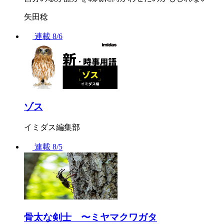
矢田稔
連載
8/6
ゾス
イミダス編集部
連載
8/5
骨太な剣士 〜ミヤマクワガタ