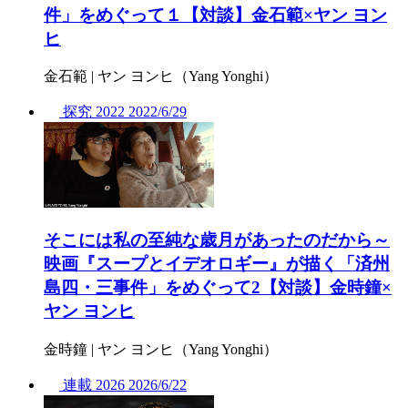
件」をめぐって１【対談】金石範×ヤン ヨン
ヒ
金石範 | ヤン ヨンヒ（Yang Yonghi）
探究
2022
2022/
6/29
そこには私の至純な歳月があったのだから～
映画『スープとイデオロギー』が描く「済州
島四・三事件」をめぐって2【対談】金時鐘×
ヤン ヨンヒ
金時鐘 | ヤン ヨンヒ（Yang Yonghi）
連載
2026
2026/
6/22