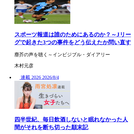
スポーツ報道は誰のためにあるのか？～Jリー
グで起きた3つの事件をどう伝えたか問い直す
塵芥の声を聴く～インビジブル・ダイアリー
木村元彦
連載
2026
2026/
8/4
四半世紀、毎日飲酒しないと眠れなかった人
間がそれを断ち切った顛末記