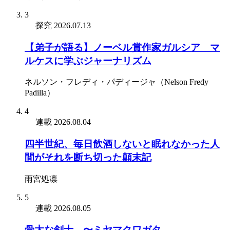
3
探究
2026.07.13
【弟子が語る】ノーベル賞作家ガルシア゠マ
ルケスに学ぶジャーナリズム
ネルソン・フレディ・パディージャ（Nelson Fredy
Padilla）
4
連載
2026.08.04
四半世紀、毎日飲酒しないと眠れなかった人
間がそれを断ち切った顛末記
雨宮処凛
5
連載
2026.08.05
骨太な剣士 〜ミヤマクワガタ