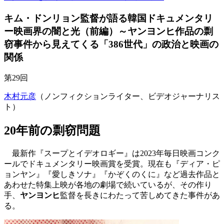
キム・ドンリョン監督が語る韓国ドキュメンタリ
ー映画界の闇と光（前編）～ヤンヨンヒ作品の剽
窃事件から見えてくる「386世代」の政治と映画の
関係
第29回
木村元彦
（ノンフィクションライター、ビデオジャーナリス
ト）
20年前の剽窃問題
最新作『スープとイデオロギー』は2023年毎日映画コンク
ールでドキュメンタリー映画賞を受賞。現在も『ディア・ピ
ョンヤン』『愛しきソナ』『かぞくのくに』など過去作品と
あわせた特集上映が各地の劇場で続いているが、その作り
手、
ヤンヨンヒ
監督を長きにわたって苦しめてきた事件があ
る。