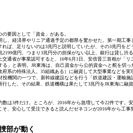
つの要因として「資金」がある。
明し、経済界やリニア通過予定の都県を驚かせた。第一期工事と
れば、足りないのは3兆円と説明していたが、その3兆円をど
2兆2199億円。つまり3兆円分の担保がない以上、銀行は貸し渋
土交通省が事業認可すると、16年6月1日、安倍晋三首相が「
する」と表明。JR東海は、自己資金から公的資金へと舵を切っ
府系の特殊法人。35組織ある）に融資して大型事業などを実
財投機関の一つで、新幹線建設などを行う「鉄道建設・運輸施設
断行した。その結果、鉄道機構は果たして3兆円をJR東海に融
契約数は3件だけ。ところが、2016年から急増して今22件で
そ、安心して受注できると読んだゼネコンが2016年から工
捜部が動く