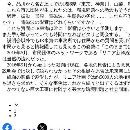
今、品川から名古屋までの1都6県（東京、神奈川、山梨、
これら市民団体が生まれたのは、環境問題への懸念もそうだ
騒音、振動、景観、電磁波、生態系の劣化……。これら不安
か？」「電磁波の影響はどれくらいですか？」。
これら質問にJR東海は常に「影響は小さいと予測します」
まだ手が挙がっていても時間になればピタリと閉会する。「
説明会以外でもJR東海の事務所では住民からの質問を受け
市民から見ると情報隠しにも見えるこの姿勢に「このままで
2016年5月、市民団体のネットワークである「リニア新幹
は当然の流れだった。
2016年9月から始まった裁判は現在、各地の原告による意
説明会では決して語られなかったその根拠を原告はJR東海に
紙面の関係で割愛したが、リニア計画では約5000人の地権
ち退きを求めた。そんな事例はこれから続々と出てくるはず
かつてない巨大工事に付随する甚大な環境問題と社会問題。
1
2