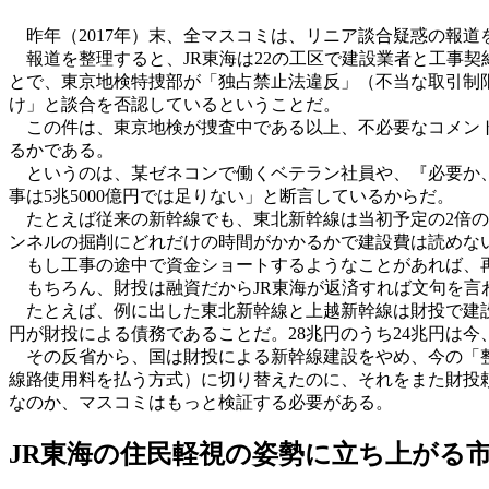
昨年（2017年）末、全マスコミは、リニア談合疑惑の報道
報道を整理すると、JR東海は22の工区で建設業者と工事契
とで、東京地検特捜部が「独占禁止法違反」（不当な取引制
け」と談合を否認しているということだ。
この件は、東京地検が捜査中である以上、不必要なコメント
るかである。
というのは、某ゼネコンで働くベテラン社員や、『必要か、
事は5兆5000億円では足りない」と断言しているからだ。
たとえば従来の新幹線でも、東北新幹線は当初予定の2倍の約3
ンネルの掘削にどれだけの時間がかかるかで建設費は読めな
もし工事の途中で資金ショートするようなことがあれば、
もちろん、財投は融資だからJR東海が返済すれば文句を言わ
たとえば、例に出した東北新幹線と上越新幹線は財投で建設さ
円が財投による債務であることだ。28兆円のうち24兆円は
その反省から、国は財投による新幹線建設をやめ、今の「整備
線路使用料を払う方式）に切り替えたのに、それをまた財投
なのか、マスコミはもっと検証する必要がある。
JR東海の住民軽視の姿勢に立ち上がる