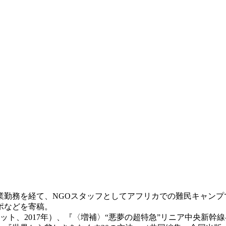
企業勤務を経て、NGOスタッフとしてアフリカでの難民キャン
ポなどを寄稿。
ト、2017年）、『〈増補〉“悪夢の超特急”リニア中央新幹線