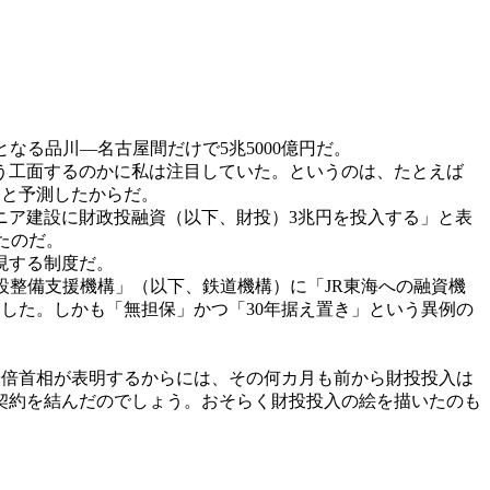
なる品川―名古屋間だけで5兆5000億円だ。
う工面するのかに私は注目していた。というのは、たとえば
ると予測したからだ。
リニア建設に財政投融資（以下、財投）3兆円を投入する」と表
たのだ。
現する制度だ。
整備支援機構」（以下、鉄道機構）に「JR東海への融資機
資した。しかも「無担保」かつ「30年据え置き」という異例の
す。安倍首相が表明するからには、その何カ月も前から財投投入は
事契約を結んだのでしょう。おそらく財投投入の絵を描いたのも