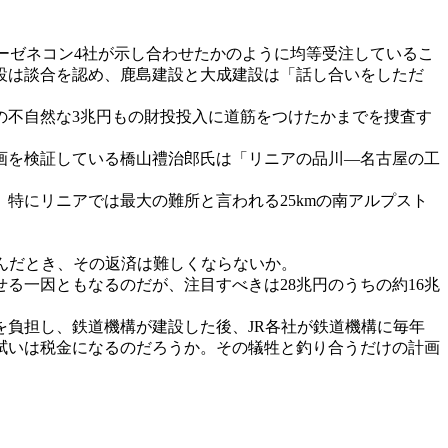
ーゼネコン4社が示し合わせたかのように均等受注しているこ
設は談合を認め、鹿島建設と大成建設は「話し合いをしただ
不自然な3兆円もの財投投入に道筋をつけたかまでを捜査す
画を検証している橋山禮治郎氏は「リニアの品川―名古屋の工
。特にリニアでは最大の難所と言われる25kmの南アルプスト
らんだとき、その返済は難しくならないか。
る一因ともなるのだが、注目すべきは28兆円のうちの約16兆
を負担し、鉄道機構が建設した後、JR各社が鉄道機構に毎年
拭いは税金になるのだろうか。その犠牲と釣り合うだけの計画