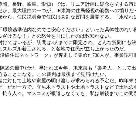
静岡、長野、岐阜、愛知）では、リニア計画に疑念を呈する市民
が、最大理由の一つが、JR東海の住民軽視の姿勢への憤りだ
から、住民説明会で住民は真剣な質問を展開する。「水枯れ
「環境基準値内なのでご安心ください」といった具体性のない
ふざけるな！」との怒号を耳にしたのは数知れない。
付けてはいるが、訪問は3人までに限定され、どんな質問にも
はズルズル着工される」と各地で住民が立ち上がったのだ。
線沿線住民ネットワーク」が奔走して集めた738人が、事業認
見陳述の最中だが、早ければ今年、JR東海も「参考人」として
迫ることになる。この裁判は最後まで見届けたい。
者に対して土地や家屋の明け渡しが求められる予定だ。昨年末も
だ。だが一方で、立ち木トラストや土地トラストなどで土地の
抗う人々。マスコミが報道しなくても、私は最後までこの問