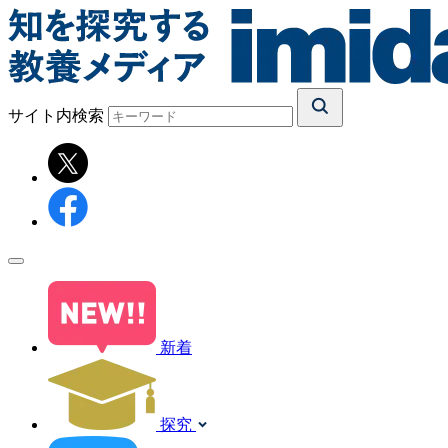
サイト内検索
新着
探究