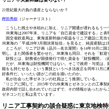
21世紀最大の負の遺産とならないか？
樫田秀樹
（ジャーナリスト）
こうした残土や水枯れに加え、リニア開通が遅れるもう一
JR東海は2007年末、リニアを「自己資金で建設する」と表
国交省鉄道局は、東海道新幹線の収益をリニア建設に充当す
JR東海の「平成28年3月期決算短信」を見ると、純資産額は
ところが、リニア計画（品川―名古屋間）を14年10月に国
明し、また関係者を驚かせた。JR東海も同日、それを「歓迎
財投とは、財務省が国債発行で得た資金を「財投機関」（政
だが、JR東海は財投機関ではない。そこで政府・与党は、
能をも持たせる」という裏技というべき法改正を同年11月に
好条件だ。いったい誰がこの絵を描いたのか。
私が出会った準ゼネコンの社員はこう推測している。
「リニアに関して、2015年でのJR東海とゼネコンとの工事
政府内部で話し合われていたはずで、その情報があったからこ
ゼネコンだと私は見ています」
リニア工事契約の談合疑惑に東京地検特