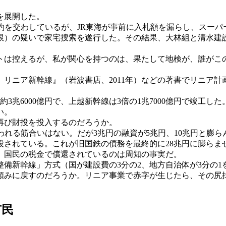
を展開した。
約を交わしているが、JR東海が事前に入札額を漏らし、スーパ
限）の疑いで家宅捜索を遂行した。その結果、大林組と清水建
は控えるが、私が関心を持つのは、果たして地検が、誰がこの
リニア新幹線』（岩波書店、2011年）などの著書でリニア計
兆6000億円で、上越新幹線は3倍の1兆7000億円で竣工した
い。
再び財投を投入するのだろうか。
れる筋合いはない。だが3兆円の融資が5兆円、10兆円と膨
れている。これが旧国鉄の債務を最終的に28兆円に膨らませ
今、国民の税金で償還されているのは周知の事実だ。
新幹線」方式（国が建設費の3分の2、地方自治体が3分の1
頼みに戻すのだろうか。リニア事業で赤字が生じたら、その尻
市民