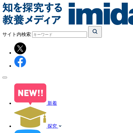
サイト内検索
新着
探究