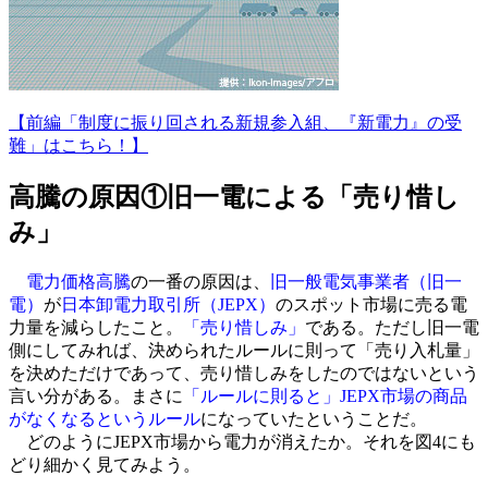
【前編「制度に振り回される新規参入組、『新電力』の受
難」はこちら！】
高騰の原因①旧一電による「売り惜し
み」
電力価格高騰
の一番の原因は、
旧一般電気事業者（旧一
電）
が
日本卸電力取引所（JEPX）
のスポット市場に売る電
力量を減らしたこと。
「売り惜しみ」
である。ただし旧一電
側にしてみれば、決められたルールに則って「売り入札量」
を決めただけであって、売り惜しみをしたのではないという
言い分がある。まさに
「ルールに則ると」JEPX市場の商品
がなくなるというルール
になっていたということだ。
どのようにJEPX市場から電力が消えたか。それを図4にも
どり細かく見てみよう。