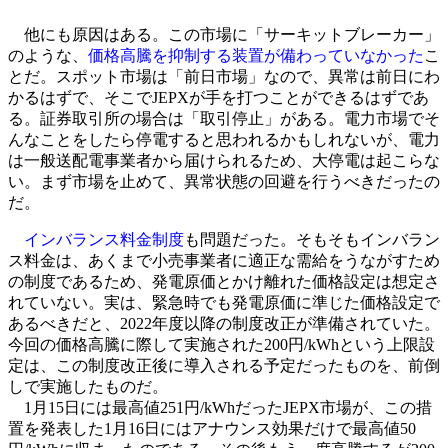
他にも原因はある。この市場に「サーキットブレーカー」
のような、
価格高騰を抑制する装置が備わっていなかった
こ
とだ。スポット市場は「前日市場」なので、異常は前日にわ
かるはずで、そこでJEPXが手を打つことができるはずであ
る。証券取引所の場合は「取引停止」がある。電力市場でそ
んなことをしたら停電すると思われるかもしれないが、電力
は一般送配電事業者から届けられるため、大停電は起こらな
い。まず市場を止めて、異常状態の回避を行うべきだったの
だ。
インバランス料金制度
も問題だった。そもそもインバラン
ス料金は、あくまで小売事業者に適正な需給をうながすため
の制度であるため、発電原価とかけ離れた価格設定は想定さ
れていない。実は、緊急時でも発電原価に準じた価格設定で
あるべきだと、2022年度以降の制度改正が準備されていた。
今回の価格高騰に際して実施された200円/kWhという上限設
定は、この制度改正後に導入される予定だったものを、前倒
しで実施したものだ。
1月15日には最高値251円/kWhだったJEPX市場が、この措
置を発表した1月16日にはアナウンス効果だけで最高値50