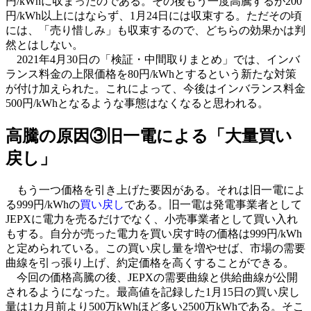
円/kWhに収まったのである。その後もう一度高騰するが200
円/kWh以上にはならず、1月24日には収束する。ただその頃
には、「売り惜しみ」も収束するので、どちらの効果かは判
然とはしない。
2021年4月30日の「検証・中間取りまとめ」では、インバ
ランス料金の上限価格を80円/kWhとするという新たな対策
が付け加えられた。これによって、今後はインバランス料金
500円/kWhとなるような事態はなくなると思われる。
高騰の原因③旧一電による「大量買い
戻し」
もう一つ価格を引き上げた要因がある。それは旧一電によ
る999円/kWhの
買い戻し
である。旧一電は発電事業者として
JEPXに電力を売るだけでなく、小売事業者として買い入れ
もする。自分が売った電力を買い戻す時の価格は999円/kWh
と定められている。この買い戻し量を増やせば、市場の需要
曲線を引っ張り上げ、約定価格を高くすることができる。
今回の価格高騰の後、JEPXの需要曲線と供給曲線が公開
されるようになった。最高値を記録した1月15日の買い戻し
量は1カ月前より500万kWhほど多い2500万kWhである。そこ