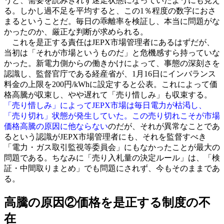
うと、需要を読みきれず迷走状態になっていたようにも見え
る。しかし過不足を平均すると、この1％程度の数字におさ
まるということだ。毎日の乖離率を検証し、本当に問題がな
かったのか、厳正な判断が求められる。
これを是正する責任はJEPX市場管理者にあるはずだが、
当初は「それが市場というものだ」と危機感すら持っていな
かった。新電力側からの働きかけによって、事態の深刻さを
認識し、監督官庁である経産省が、1月16日にインバランス
料金の上限を200円/kWhに設定すると公表。これによって価
格高騰が収束し、やや遅れて「売り惜しみ」も収束する。
「売り惜しみ」によってJEPX市場は毎日電力が枯渇し、
「売り切れ」状態が発生していた。この売り切れこそが市場
価格高騰の原因に他ならない
のだが、それが異常なことであ
るという認識がJEPX市場管理者にも、それを監督すべき
「電力・ガス取引監視等委員会」にもなかったことが最大の
問題である。ちなみに「売り入札量の決定ルール」は、「検
証・中間取りまとめ」でも問題にされず、今もそのままであ
る。
高騰の原因②価格を是正する制度の不
在