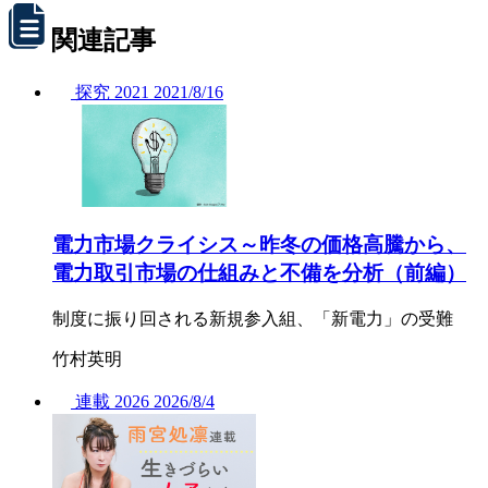
関連記事
探究
2021
2021/
8/16
電力市場クライシス～昨冬の価格高騰から、
電力取引市場の仕組みと不備を分析（前編）
制度に振り回される新規参入組、「新電力」の受難
竹村英明
連載
2026
2026/
8/4