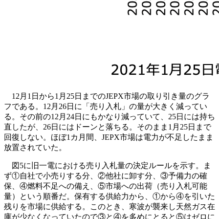
12月1日から1月25日までのJEPX市場の取り引き量のグラ
フである。12月26日に「売り入札」の量が大きく減ってい
る。その前の12月24日にもかなり減っていて、25日には持ち
直したが、26日にはドーンと落ちる。そのまま1月25日まで
回復しない。ほぼ1カ月間、JEPX市場は電力が不足したまま
放置されていた。
図5に旧一電における売り入札量の決定ルールを示す。ま
ず①自社で小売りする分、②他社に卸す分、③予備力の確
保、④燃料不足への備え、⑤市場への出荷（売り入札可能
量）という順番だ。保有する供給力から、①から④を引いた
残りを市場に供給する。このとき、寒波が襲来し天然ガス在
庫が少なくなっていたので③と④を多めにとると⑤はゼロに