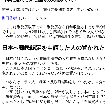
難民は犯罪者ではない、施設に長期間収容していいのか？
樫田秀樹
（ジャーナリスト）
「ここは刑務所以下です。刑務所なら何年収監されるか予め
ですよ」――もう2年11カ月も収容されているイラン人のM
今年（2018年）10月3日、私は茨城県牛久市にある法務
日本へ難民認定を申請した人の置かれ
日本にはこのような難民申請中の人や在留資格のない人など
理局8カ所とその支局7カ所）ある。
ここ東日本入国管理センターには、不法滞在とされる342人の
免されるかはまったくわからない状態に置かれている。
Mさんはイラン人。母国で反政府運動をしていたが、自分の
本」だった。
「中東ではいつも戦争や内紛、弾圧があります。私にとって
渡航資金を工面し、日本の観光ビザを得ると成田空港まで飛
なかったとして観光ビザを取り消し、Mさんは「在留資格」