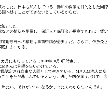
取材した。日本も加入している、難民の保護を目的とした国際
る国へ移すことができないとしているからだ。
放免」した。
化などの情状を酌量し、保証人と保証金が用意できれば、暫定
都道府県外への移動は事前申請が必要」だ。さらに、仮放免さ
問題にぶつかる。
月にもなっている（2018年10月3日時点）。
にMさんは希望を失いかけている。
難民認定され自由な人間として生きている。Mさんは恋人に所
ることをただ悲しんでいるという。逃げた国が違うだけで、恋
に出たい。それがいつになるかまったくわからないんです」