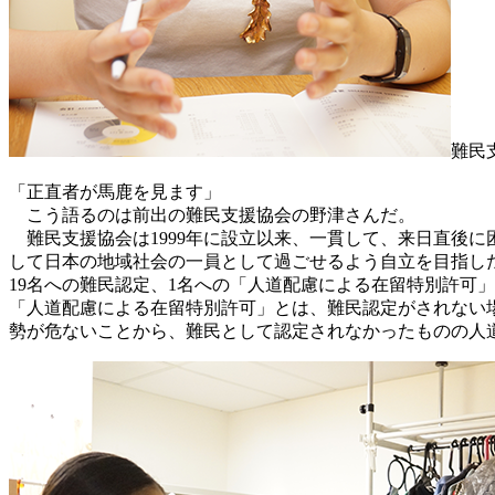
難民
「正直者が馬鹿を見ます」
こう語るのは前出の難民支援協会の野津さんだ。
難民支援協会は1999年に設立以来、一貫して、来日直後
して日本の地域社会の一員として過ごせるよう自立を目指した就
19名への難民認定、1名への「人道配慮による在留特別許可
「人道配慮による在留特別許可」とは、難民認定がされない
勢が危ないことから、難民として認定されなかったものの人道