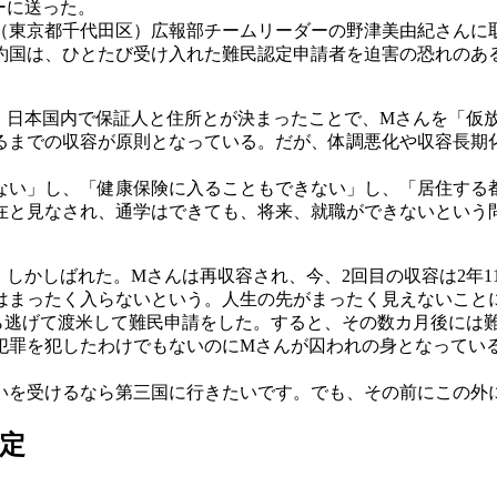
ーに送った。
東京都千代田区）広報部チームリーダーの野津美由紀さんに
約国は、ひとたび受け入れた難民認定申請者を迫害の恐れのあ
日本国内で保証人と住所とが決まったことで、Mさんを「仮
までの収容が原則となっている。だが、体調悪化や収容長期
い」し、「健康保険に入ることもできない」し、「居住する
在と見なされ、通学はできても、将来、就職ができないという
しばれた。Mさんは再収容され、今、2回目の収容は2年11カ
まったく入らないという。人生の先がまったく見えないこと
から逃げて渡米して難民申請をした。すると、その数カ月後には
、犯罪を犯したわけでもないのにMさんが囚われの身となってい
いを受けるなら第三国に行きたいです。でも、その前にこの外
定