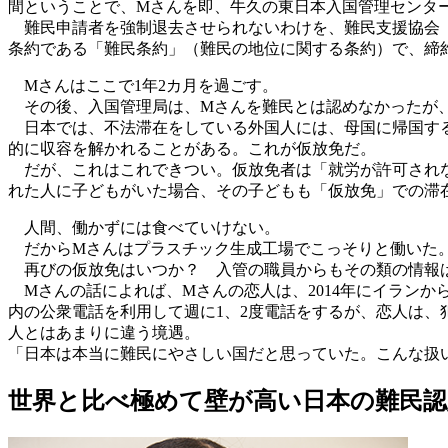
間ということで、Mさんを即、牛久の東日本入国管理センタ
難民申請者を強制退去させられないわけを、難民支援協会（
条約である「難民条約」（難民の地位に関する条約）で、締
Mさんはここで1年2カ月を過ごす。
その後、入国管理局は、Mさんを難民とは認めなかったが、
日本では、不法滞在をしている外国人には、母国に帰国する
的に収容を解かれることがある。これが仮放免だ。
だが、これはこれできつい。仮放免者は「就労が許可されな
れた人に子どもがいた場合、その子どもも「仮放免」での滞
人間、働かずには食べていけない。
だからMさんはプラスチック生成工場でこっそりと働いた。しか
再びの仮放免はいつか？ 入管の職員からもその類の情報は
Mさんの話によれば、Mさんの恋人は、2014年にイラン
内の公衆電話を利用して週に1、2度電話をするが、恋人は
人とはあまりに違う境遇。
「日本は本当に難民にやさしい国だと思っていた。こんな扱
世界と比べ極めて壁が高い日本の難民認