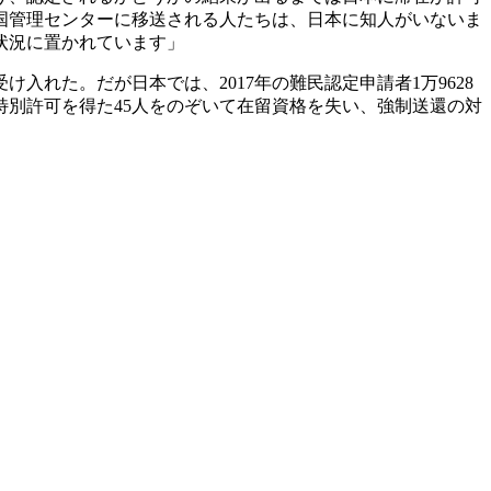
国管理センターに移送される人たちは、日本に知人がいないま
状況に置かれています」
れた。だが日本では、2017年の難民認定申請者1万9628
特別許可を得た45人をのぞいて在留資格を失い、強制送還の対