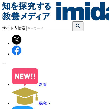
サイト内検索
新着
探究