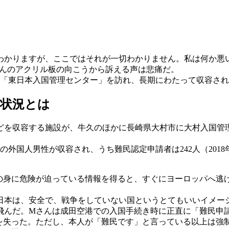
わかりますが、ここではそれが一切わかりません。私は何か悪
さんのアクリル板の向こうから訴える声は悲痛だ。
省の「東日本入国管理センター」を訪れ、長期にわたって収容さ
た状況とは
を収容する施設が、牛久のほかに長崎県大村市に大村入国管理
外国人男性が収容され、うち難民認定申請者は242人（2018
身に危険が迫っている情報を得ると、すぐにヨーロッパへ逃
日本は、安全で、戦争をしていない国というとてもいいイメー
んだ。Mさんは成田空港での入国手続き時に正直に「難民申
を失った。ただし、本人が「難民です」と言っている以上は強