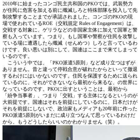
2010年に始まったコンゴ民主共和国のPKOでは、武装勢力
が住民に危害を加える前に殲滅しろと特殊部隊を投入して先
制攻撃することまでが承認されました。コンゴのPKOの現
場で使われているROE（交戦規定 Rules of Engagement）は、
交戦する対象に、ゲリラなどの非国家主体に加えて国軍と警
察も入っています。つまり、もし国軍や警察が住民を攻撃し
ている場に遭遇したら殲滅（せんめつ）しろと言っているわ
けです。良い悪いは別にして、国連はここまで来てしまって
いるのです。
こういう中では、「
PKO派遣5原則
」など成り立つはずが
ありません。昔と違って停戦合意が破れたからといって撤退
するわけにはいかないのです。住民を保護するために送られ
ているのに、それができないなら最初から来るな、の世界に
なっているのです。PKOに出すということは、最初から
「紛争当事者」、つまり「交戦」する主体になるというのが
大前提です。国連はそれを前提にしているのに、日本だけが
それを前提にしないで、政治家もメディアも20年前に作った
PKO派遣5原則がいまだに成り立つなんて思っているわけだ
から、もうどうしたらいいのかわかりません（笑）。