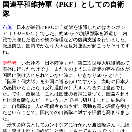
国連平和維持軍（PKF）としての自衛
隊
布施
日本が最初にPKOに自衛隊を派遣したのはカンボジ
ア（1992～93年）でした。約600人の施設部隊を派遣し、内
戦で荒廃した道路や橋の修理などの復興支援を行いました。
派遣前は、国内でかなり大きな反対運動が起こったそうです
ね。
伊勢崎
いわゆる「日本陸軍」が、第二次世界大戦後初めて
海外に行ったわけです。まだ今のように自衛隊の存在自体が
国民に受け入れられていない時に、いきなり600人という
「陸軍１個大隊」を外国に送るわけですから、当時の日本人
の感情からしたら（反対運動が）大きくなるのは当然でし
た。でも、政府は「これは国連の要請に基づく、国益を超え
た国際貢献なんだ」ということで押し切りました。結果的
に、自衛隊は一人の死傷者も出さず、活動も高い評価を受け
たということで、国内での自衛隊に対する評価も高まりまし
た。
最初の隊長としてカンボジアに行かれた渡邊隆さん（元陸
将・東北本部方面総監）と親しくさせてもらっていますけ