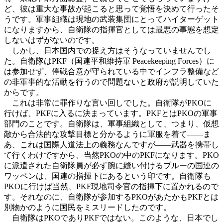
ど、彼は重大な事故が起こると思って覚悟を決めて行ったそ
うです。軍事組織は現地の武装集団にとってハイターゲット
になりますから、自衛隊の指揮官としては最悪の事態を想定
しないはずがないのです。
しかし、日本国内での捉え方はそうなっていませんでし
た。自衛隊はPKF（国連平和維持軍 Peacekeeping Forces）に
は参加せず、停戦合意が守られている中でインフラ整備など
の非軍事的な活動を行うので問題ないと政府が説明していた
からです。
これは非常に罪作りな言い回しでした。自衛隊がPKOに
行けば、PKFに入るに決まっています。PKFとはPKOの軍事
部門のことです。自衛隊は、軍事組織として、つまり、仮想
敵から合法的な攻撃目標と分かるように軍服を着て――ま
あ、これは
国際人道法
上の義務なんですが――武器を携帯し
て行くわけですから、当然PKOの中のPKFになります。PKO
に派遣された自衛隊員が必ず腕に縫い付けるブルーの国連の
ワッペンは、国連の指揮下にあるという印です。自衛隊も
PKOに行けば当然、PKF現地司令官の指揮下に置かれるので
す。それなのに、自衛隊が参加するPKOがあたかもPKFとは
別物かのように国民をミスリードしたのです。
自衛隊はPKOでありPKFではない。このような、日本でし