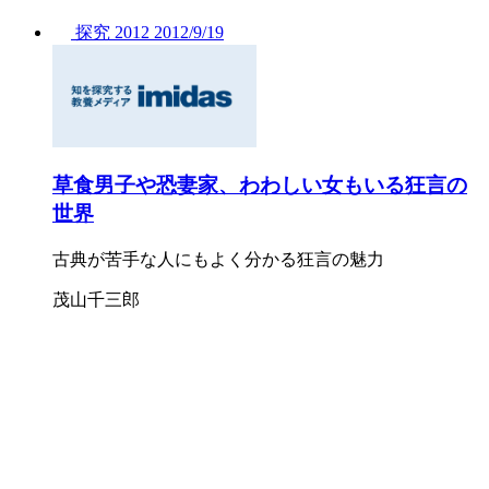
探究
2012
2012/
9/19
草食男子や恐妻家、わわしい女もいる狂言の
世界
古典が苦手な人にもよく分かる狂言の魅力
茂山千三郎