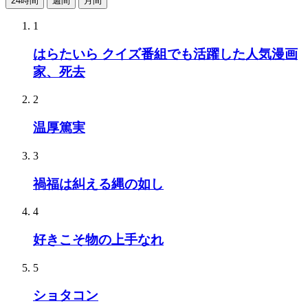
24時間
週間
月間
1
はらたいら クイズ番組でも活躍した人気漫画
家、死去
2
温厚篤実
3
禍福は糾える縄の如し
4
好きこそ物の上手なれ
5
ショタコン