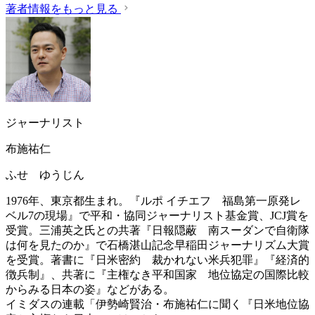
著者情報をもっと見る
ジャーナリスト
布施祐仁
ふせ ゆうじん
1976年、東京都生まれ。『ルポ イチエフ 福島第一原発レ
ベル7の現場』で平和・協同ジャーナリスト基金賞、JCJ賞を
受賞。三浦英之氏との共著『日報隠蔽 南スーダンで自衛隊
は何を見たのか』で石橋湛山記念早稲田ジャーナリズム大賞
を受賞。著書に『日米密約 裁かれない米兵犯罪』『経済的
徴兵制』、共著に『主権なき平和国家 地位協定の国際比較
からみる日本の姿』などがある。
イミダスの連載「伊勢崎賢治・布施祐仁に聞く『日米地位協