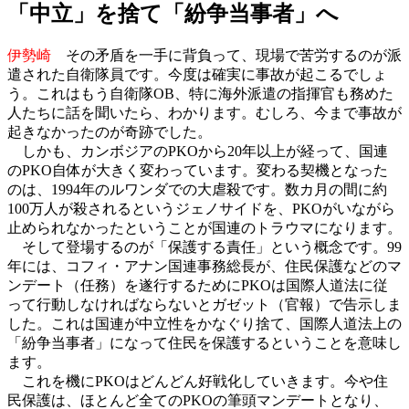
「中立」を捨て「紛争当事者」へ
伊勢崎
その矛盾を一手に背負って、現場で苦労するのが派
遣された自衛隊員です。今度は確実に事故が起こるでしょ
う。これはもう自衛隊OB、特に海外派遣の指揮官も務めた
人たちに話を聞いたら、わかります。むしろ、今まで事故が
起きなかったのが奇跡でした。
しかも、カンボジアのPKOから20年以上が経って、国連
のPKO自体が大きく変わっています。変わる契機となった
のは、1994年のルワンダでの大虐殺です。数カ月の間に約
100万人が殺されるというジェノサイドを、PKOがいながら
止められなかったということが国連のトラウマになります。
そして登場するのが「保護する責任」という概念です。99
年には、コフィ・アナン国連事務総長が、住民保護などのマ
ンデート（任務）を遂行するためにPKOは国際人道法に従
って行動しなければならないとガゼット（官報）で告示しま
した。これは国連が中立性をかなぐり捨て、国際人道法上の
「紛争当事者」になって住民を保護するということを意味し
ます。
これを機にPKOはどんどん好戦化していきます。今や住
民保護は、ほとんど全てのPKOの筆頭マンデートとなり、