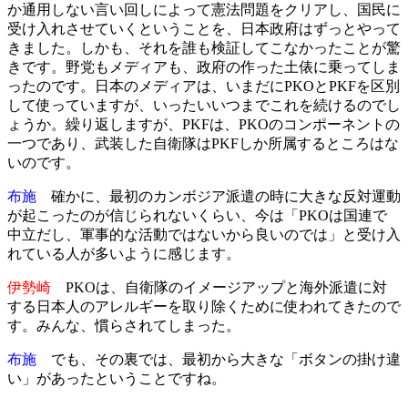
か通用しない言い回しによって憲法問題をクリアし、国民に
受け入れさせていくということを、日本政府はずっとやって
きました。しかも、それを誰も検証してこなかったことが驚
きです。野党もメディアも、政府の作った土俵に乗ってしま
ったのです。日本のメディアは、いまだにPKOとPKFを区別
して使っていますが、いったいいつまでこれを続けるのでし
ょうか。繰り返しますが、PKFは、PKOのコンポーネントの
一つであり、武装した自衛隊はPKFしか所属するところはな
いのです。
布施
確かに、最初のカンボジア派遣の時に大きな反対運動
が起こったのが信じられないくらい、今は「PKOは国連で
中立だし、軍事的な活動ではないから良いのでは」と受け入
れている人が多いように感じます。
伊勢崎
PKOは、自衛隊のイメージアップと海外派遣に対
する日本人のアレルギーを取り除くために使われてきたので
す。みんな、慣らされてしまった。
布施
でも、その裏では、最初から大きな「ボタンの掛け違
い」があったということですね。