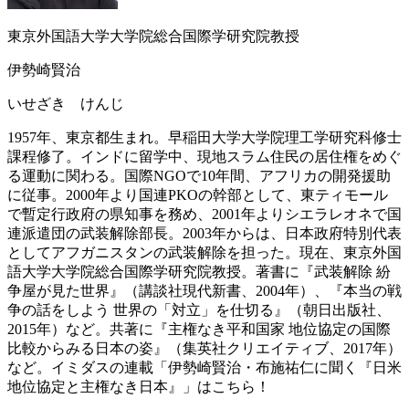
東京外国語大学大学院総合国際学研究院教授
伊勢崎賢治
いせざき けんじ
1957年、東京都生まれ。早稲田大学大学院理工学研究科修士
課程修了。インドに留学中、現地スラム住民の居住権をめぐ
る運動に関わる。国際NGOで10年間、アフリカの開発援助
に従事。2000年より国連PKOの幹部として、東ティモール
で暫定行政府の県知事を務め、2001年よりシエラレオネで国
連派遣団の武装解除部長。2003年からは、日本政府特別代表
としてアフガニスタンの武装解除を担った。現在、東京外国
語大学大学院総合国際学研究院教授。著書に『武装解除 紛
争屋が見た世界』（講談社現代新書、2004年）、『本当の戦
争の話をしよう 世界の「対立」を仕切る』（朝日出版社、
2015年）など。共著に『主権なき平和国家 地位協定の国際
比較からみる日本の姿』（集英社クリエイティブ、2017年）
など。
イミダスの連載「伊勢崎賢治・布施祐仁に聞く『日米
地位協定と主権なき日本』」はこちら！