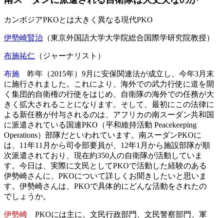
カンボジアPKOとは大きく異なる現代PKO
伊勢崎賢治
（東京外国語大学大学院総合国際学研究院教授）
布施祐仁
（ジャーナリスト）
布施
昨年（2015年）9月に安保関連法が成立し、今年3月末
に施行されました。これにより、海外での武力行使に道を開
く集団的自衛権の行使をはじめ、自衛隊の海外での任務が大
きく拡大されることになります。そして、最初にこの法律に
よる新任務が付与されるのは、アフリカの南スーダン共和国
に派遣されている国連PKO（平和維持活動 Peacekeeping
Operations）部隊だといわれています。南スーダンPKOに
は、11年11月から司令部要員が、12年1月から施設部隊が順
次派遣されており、現在約350人の自衛隊が活動していま
す。今日は、実際に文民としてPKOで活動した経験のある
伊勢崎さんに、PKOについて詳しくお聞きしたいと思いま
す。伊勢崎さんは、PKOで具体的にどんな活動をされたの
でしょうか。
伊勢崎
PKOには主に、文民行政部門、文民警察部門、軍