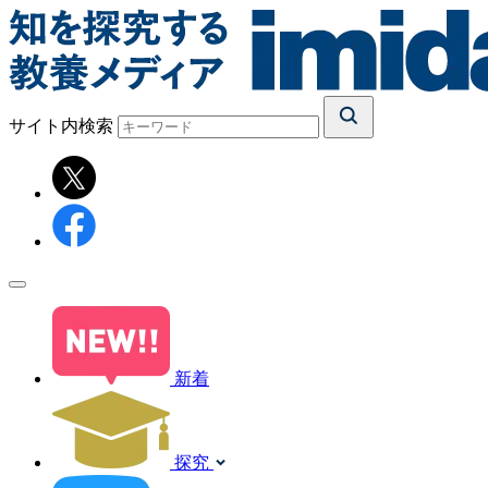
サイト内検索
新着
探究