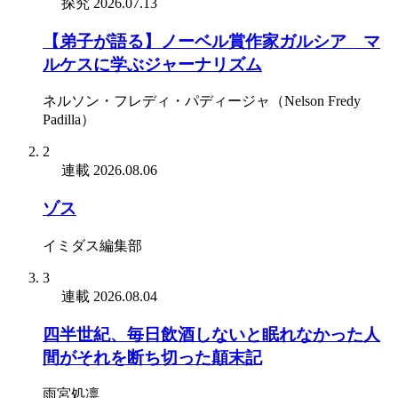
探究
2026.07.13
【弟子が語る】ノーベル賞作家ガルシア゠マ
ルケスに学ぶジャーナリズム
ネルソン・フレディ・パディージャ（Nelson Fredy
Padilla）
2
連載
2026.08.06
ゾス
イミダス編集部
3
連載
2026.08.04
四半世紀、毎日飲酒しないと眠れなかった人
間がそれを断ち切った顛末記
雨宮処凛