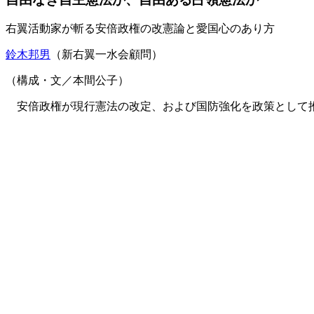
右翼活動家が斬る安倍政権の改憲論と愛国心のあり方
鈴木邦男
（新右翼一水会顧問）
（構成・文／本間公子）
安倍政権が現行憲法の改定、および国防強化を政策として推