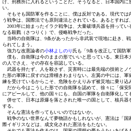
け、刑務所に入れるということだ。そうなると、日本国内に
い。
そもそも国防軍を作ることに、僕は反対である。現代では内
う戦争は、国際法でも原則違法とされている。あるとすれば
2003年に始まったイラク戦争は、大量破壊兵器を持って
なる殺戮（さつりく）で、侵略戦争だった。
当時の自衛隊は、9条があったから非武装で現地に赴き、戦
られてしまう。
強力な改憲論者の
小林よしのり
氏も「9条を改正して国防
僕も、自衛隊は今のままの形でいいと思っている。東日本大
の人でさえ、その存在を容認している。
武器を持たず、人を殺さず、災害時には最先端の技術とノウ
た形の軍隊に戻すのは滑稽きわまりない。左翼の中には、軍
練を受けているからこそ、危険をかえりみず被災地に乗り込
だから今はこうした形での自衛隊を認めて、徐々に「保安隊
にアピールして、他の国々にも、自国の軍隊を自衛隊化して
併せて、日本は原爆を落とされた唯一の国として、核兵器を
する。
そんな憲法を作ってもいいのではないか。
戦争のない世界なんて夢物語かもしれないが、憲法は「国家
際イギリスなどは、成文化された憲法をもたない。
それでも憲法を作るのは、国家の理想や夢をうたいあげるも