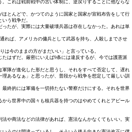
う。これは戦前戦中の古い体制に、逆戻りすることに他ならな
がほとんどで、かつてのように国家と国家が宣戦布告をして行
という戦争だ。
だったが、実際には大量破壊兵器は存在しなかった。あれは単
通れば、アメリカの傭兵として武器を持ち、人殺しまでさせ
よりは今のままの方がまだいい」と言っている。
たはずだ。厳密にいえば9条には違反するが、今では護憲派
は軍隊が進化した形だと思うし、それをすべて否定して、遅れ
一理あるなぁ」と思ったが、普段から戦争を想定して厳しい訓
、最終的には軍備を一切持たない警察だけにする。それを世界
るから世界中の国々も核兵器を持つのはやめてくれとアピール
刑法や商法などの法律があれば、憲法なんかなくてもいい。実
というのは間違っているし、そういう後ろ向きな憲法改正に僕