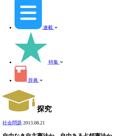
連載
特集
辞典
探究
社会問題
2013.08.21
自由なき自主憲法か、自由ある占領憲法か