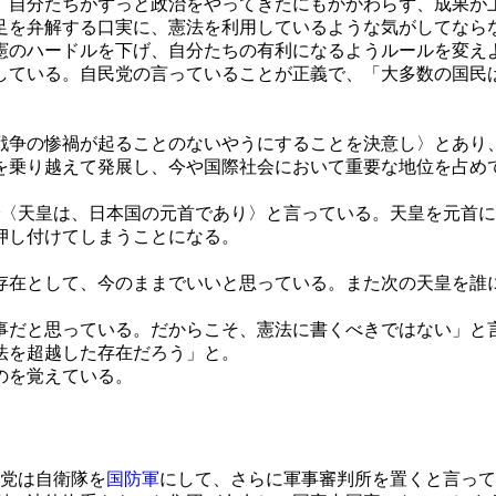
自分たちがずっと政治をやってきたにもかかわらず、成果が
足を弁解する口実に、憲法を利用しているような気がしてなら
憲のハードルを下げ、自分たちの有利になるようルールを変え
弾している。自民党の言っていることが正義で、「大多数の国民
戦争の惨禍が起ることのないやうにすることを決意し〉とあり
を乗り越えて発展し、今や国際社会において重要な地位を占め
〈天皇は、日本国の元首であり〉と言っている。天皇を元首に
押し付けてしまうことになる。
在として、今のままでいいと思っている。また次の天皇を誰
事だと思っている。だからこそ、憲法に書くべきではない」と
法を超越した存在だろう」と。
のを覚えている。
ジ
党は自衛隊を
国防軍
にして、さらに軍事審判所を置くと言って