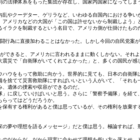
別の法律体系をもった集団が存在し、国家内国家になってしま
乱やクーデター、ゲリラなど、いわゆる自国内における争い
、アメリカなどの大国が「この国は許せないから制裁しよう」
いるイラクを制裁するという名目で、アメリカ側が仕掛けたもの
闘行為に直接加わることはなかった。しかし今回の自民党案が
軍ができると、アメリカに言われるままに動くしかない。それ
震災で「自衛隊がいてくれてよかった」と、多くの国民が感じ
ハウをもって救助に向かう。世界的に見ても、日本の自衛隊
備を捨てて災害救助隊にすればいいという人がいて、「それも
み、遺体の捜索や収容ができるのだ。
」に戻していけばいいと思う。さらに「警察予備隊」を経て
もらってはどうだろうか。
保有する権利があると僕は思っているが、その権利を放棄す
の夢や理想を語るメッセージ」だと僕は思う。極論すれば、
のだからだ。だから現実に合わせて理想を低い方へ落とせ、