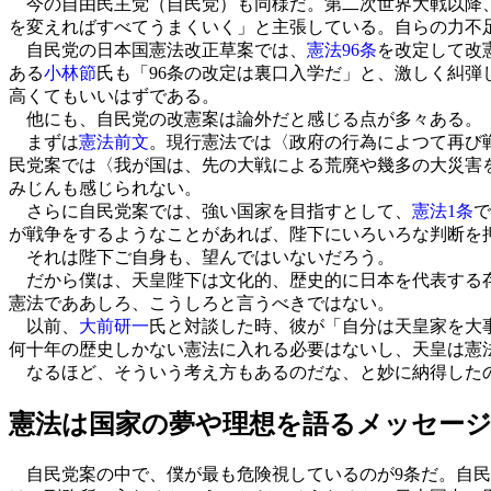
今の自由民主党（自民党）も同様だ。第二次世界大戦以降、
を変えればすべてうまくいく」と主張している。自らの力不
自民党の日本国憲法改正草案では、
憲法96条
を改定して改
ある
小林節
氏も「96条の改定は裏口入学だ」と、激しく糾
高くてもいいはずである。
他にも、自民党の改憲案は論外だと感じる点が多々ある。
まずは
憲法前文
。現行憲法では〈政府の行為によつて再び
民党案では〈我が国は、先の大戦による荒廃や幾多の大災害
みじんも感じられない。
さらに自民党案では、強い国家を目指すとして、
憲法1条
で
が戦争をするようなことがあれば、陛下にいろいろな判断を
それは陛下ご自身も、望んではいないだろう。
だから僕は、天皇陛下は文化的、歴史的に日本を代表する存
憲法でああしろ、こうしろと言うべきではない。
以前、
大前研一
氏と対談した時、彼が「自分は天皇家を大
何十年の歴史しかない憲法に入れる必要はないし、天皇は憲
なるほど、そういう考え方もあるのだな、と妙に納得した
憲法は国家の夢や理想を語るメッセー
自民党案の中で、僕が最も危険視しているのが9条だ。自民