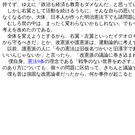
持てず、ゆえに「政治も経済も教育もダメなんだ」と思って
しかし右翼として活動を続けるうちに、そんな自らの思いに
なくなるのか。大体、日本人が作った明治憲法下でも諸問題
むしろ世の中は、まったく変わらないかもしれない。でも一
考えを改めたのである。
全体を変えようとするから、右翼・左翼といったイデオロギ
から守るべきだ」とか、改憲派や護憲派は、運動論的に考え
以前、護憲派の人に「今の憲法は旧仮名づかいと旧漢字で書
いいんじゃないか」と言ったら、「改憲派の議論に巻き込ま
僕自身、
憲法9条
の理念である「戦争のない世界をめざす
のあり方についても、個々の問題に区切って、きちんと議論
僕も昔は強固な改憲論者だったから、何か事件が起こると「