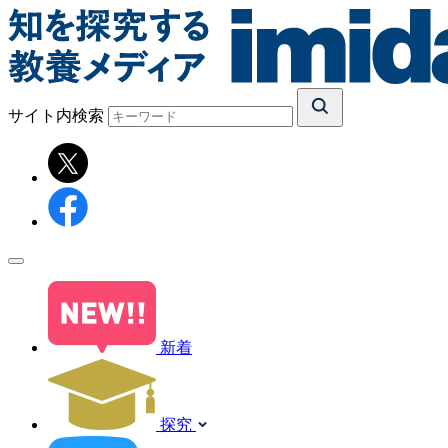
サイト内検索
新着
探究