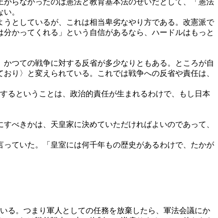
上がらなかったのは憲法と教育基本法のせいだとして、「憲法
ない。
ようとしているが、これは相当卑劣なやり方である。改憲派で
は分かってくれる」という自信があるなら、ハードルはもっと
、かつての戦争に対する反省が多少なりともある。ところが自
ており〉と変えられている。これでは戦争への反省や責任は、
するということは、政治的責任が生まれるわけで、もし日本
にすべきかは、天皇家に決めていただければよいのであって、
言っていた。「皇室には何千年もの歴史があるわけで、たかが
いる。つまり軍人としての任務を放棄したら、軍法会議にか