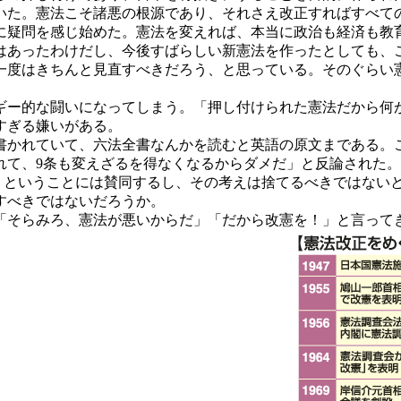
いた。憲法こそ諸悪の根源であり、それさえ改正すればすべて
疑問を感じ始めた。憲法を変えれば、本当に政治も経済も教
はあったわけだし、今後すばらしい新憲法を作ったとしても、
度はきちんと見直すべきだろう、と思っている。そのぐらい
ー的な闘いになってしまう。「押し付けられた憲法だから何
すぎる嫌いがある。
かれていて、六法全書なんかを読むと英語の原文まである。
れて、9条も変えざるを得なくなるからダメだ」と反論された。
」ということには賛同するし、その考えは捨てるべきではない
すべきではないだろうか。
そらみろ、憲法が悪いからだ」「だから改憲を！」と言って