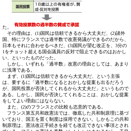
た。
その理由は、(1)国民は信頼できるから大丈夫だ、(2)諸外
国、特にフランスでは過半数で改憲発議ができるのだから、
日本もそれに合わせるべきだ、(3)国民が望む改正を、3分の
1をチョット超える国会議員の反対で阻止できるのはおかし
い、といったものだった。
しかし、いずれも「過半数」改憲の理由としては、あまり
に浅薄である。
まず、(1)国民は信頼できるから大丈夫だ、という主張
は、要するに「過半数になるとおかしな提案も出るだろう
が、国民投票が否決してくれるから大丈夫だ」というもので
ある。しかし、国民が否決してくれることは、おかしな提案
をしてよい理由にはならない。
また、(2)のフランスとの比較も恣意的である。
フランス第五共和政憲法では、徹底した共和制原理に基づ
いており、国王を置く制度は採用できない。しかもこの共和
制原理は、憲法改正手続きを経ても改正できない事項とされ