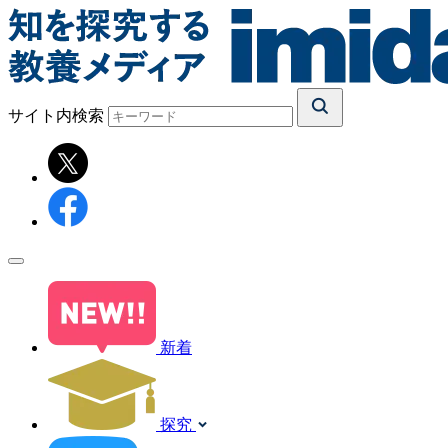
サイト内検索
新着
探究