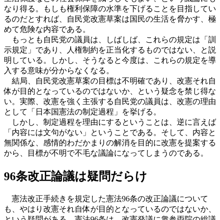
なり得る。もしも権利保障の水準を下げることを目指してい
るのだとすれば、自民党改憲草案は国民の生活を脅かす、極
めて危険な内容である。
もっとも自民党の議員は、しばしば、これらの規定は「訓
示規定」であり、人権制約を正当化するものではない、と説
明している。しかし、そうなると今度は、これらの規定を導
入する意味が分からなくなる。
結局、自民党改憲草案の目標は不明確であり、改憲それ自
体が目的となっているのではないか、という疑念を禁じ得な
い。実際、改憲を強く主張する自民党の議員は、改憲の理由
として「
日本国憲法の制定過程
」を挙げる。
しかし、制定過程を理由にするということは、逆に言えば
「内容には文句がない」ということである。そして、内容と
無関係な、感情的わだかまりの解消を目的に改憲を提案する
から、目標が不明で不毛な議論になってしまうのである。
96条改正論議は疑問だらけ
憲法改正手続きを規定した憲法96条の改正論議について
も、やはり改憲それ自体が目的となっているのではないか、
という疑問がある。憲法96条は、改憲発議に衆参両院の総議