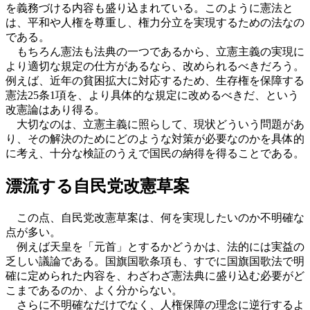
を義務づける内容も盛り込まれている。このように憲法と
は、平和や人権を尊重し、権力分立を実現するための法なの
である。
もちろん憲法も法典の一つであるから、立憲主義の実現に
より適切な規定の仕方があるなら、改められるべきだろう。
例えば、近年の貧困拡大に対応するため、生存権を保障する
憲法25条1項を、より具体的な規定に改めるべきだ、という
改憲論はあり得る。
大切なのは、立憲主義に照らして、現状どういう問題があ
り、その解決のためにどのような対策が必要なのかを具体的
に考え、十分な検証のうえで国民の納得を得ることである。
漂流する自民党改憲草案
この点、自民党改憲草案は、何を実現したいのか不明確な
点が多い。
例えば天皇を「元首」とするかどうかは、法的には実益の
乏しい議論である。国旗国歌条項も、すでに国旗国歌法で明
確に定められた内容を、わざわざ憲法典に盛り込む必要がど
こまであるのか、よく分からない。
さらに不明確なだけでなく、人権保障の理念に逆行するよ