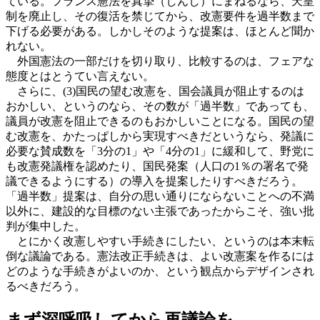
ている。フランス憲法を真摯（しんし）にまねるなら、天皇
制を廃止し、その復活を禁じてから、改憲要件を過半数まで
下げる必要がある。しかしそのような提案は、ほとんど聞か
れない。
外国憲法の一部だけを切り取り、比較するのは、フェアな
態度とはとうてい言えない。
さらに、(3)国民の望む改憲を、国会議員が阻止するのは
おかしい、というのなら、その数が「過半数」であっても、
議員が改憲を阻止できるのもおかしいことになる。国民の望
む改憲を、かたっぱしから実現すべきだというなら、発議に
必要な賛成数を「3分の1」や「4分の1」に緩和して、野党に
も改憲発議権を認めたり、国民発案（人口の1％の署名で発
議できるようにする）の導入を提案したりすべきだろう。
「過半数」提案は、自分の思い通りにならないことへの不満
以外に、建設的な目標のない主張であったからこそ、強い批
判が集中した。
とにかく改憲しやすい手続きにしたい、というのは本末転
倒な議論である。憲法改正手続きは、よい改憲案を作るには
どのような手続きがよいのか、という観点からデザインされ
るべきだろう。
まず深呼吸してから再議論を