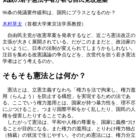
96条の発議要件緩和は、国民にプラスとなるのか？
木村草太
（首都大学東京法学系教授）
自由民主党が改憲草案を発表するなど、近ごろ憲法改正の
主張が大きく展開されている。だがこのままだと、政治家の
いいように、日本の法制が変えられてしまうかもしれない。
注目を集める改憲議論の争点などを、次世代を担う若き憲法
学者はどう考えるのか。
そもそも憲法とは何か？
憲法とは、立憲主義すなわち「権力を法で拘束し、権力濫
用（らんよう）を防止する構想」を実現するための法であ
る。ここでいう権力濫用とは、国家が持つ暴力性を、理不尽
にぶつけること。つまり国際平和をかく乱したり、国民の人
権を侵害したりすることである。
したがって憲法は、平和や人権の尊重を、国家に義務づけ
ることが目的になる。また権力の濫用は、とりわけ権力独占
（独裁）の状況で生じやすい。そのため憲法には、権力分立