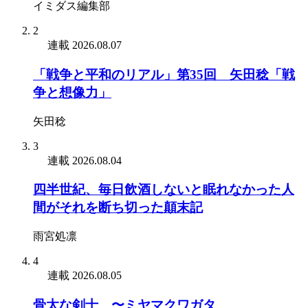
イミダス編集部
2
連載
2026.08.07
「戦争と平和のリアル」第35回 矢田稔「戦
争と想像力」
矢田稔
3
連載
2026.08.04
四半世紀、毎日飲酒しないと眠れなかった人
間がそれを断ち切った顛末記
雨宮処凛
4
連載
2026.08.05
骨太な剣士 〜ミヤマクワガタ