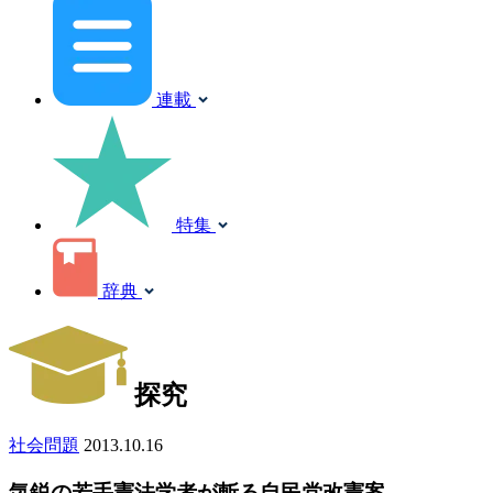
連載
特集
辞典
探究
社会問題
2013.10.16
気鋭の若手憲法学者が斬る自民党改憲案