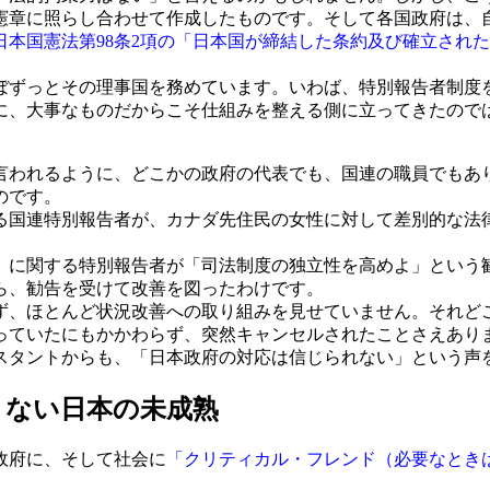
憲章に照らし合わせて作成したものです。そして各国政府は、
日本国憲法第98条2項の「日本国が締結した条約及び確立され
ほぼずっとその理事国を務めています。いわば、特別報告者制度
に、大事なものだからこそ仕組みを整える側に立ってきたので
われるように、どこかの政府の代表でも、国連の職員でもあ
のです。
する国連特別報告者が、カナダ先住民の女性に対して差別的な法
立」に関する特別報告者が「司法制度の独立性を高めよ」という
ら、勧告を受けて改善を図ったわけです。
、ほとんど状況改善への取り組みを見せていません。それど
まっていたにもかかわらず、突然キャンセルされたことさえあ
スタントからも、「日本政府の対応は信じられない」という声
きない日本の未成熟
政府に、そして社会に
「クリティカル・フレンド（必要なとき