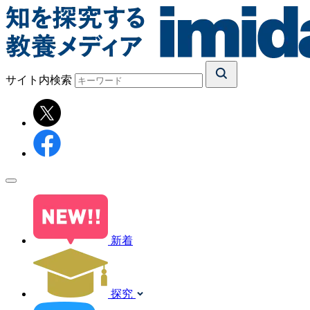
サイト内検索
新着
探究