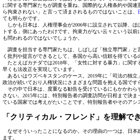
に関する専門家たちが調査を重ね、国際的な人権条約や国連
ら拘束されない」と言って済まされるものではないことは、
ても明らかです。
しかも日本は、人権理事会が2006年に設立されて以降、
トする」側にあったわけです。拘束力がない云々という以前
も問われるのではないでしょうか。
調査を担当する専門家たちは、しばしば「独立専門家」と言
く批判や提言ができるとして、各国から高い信頼を得ている
たとえばカナダでは2018年、「女性に対する暴力」に関
早くも法改正を実現しています。
あるいはウズベキスタンのケース。2019年に「司法の独
政治が続いており人権状況にさまざまな問題を抱える国です
その中で日本は、度重なる勧告を受けているにもかかわらず
さない。2015年には、特別報告者の調査訪問が日程まで決
ている国家では考えがたいことです。特別報告者やそのアシ
「クリティカル・フレンド」を理解で
なぜそういったことになるのか。その理由の一つは、日本
ます。