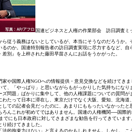
国連ビジネスと人権の作業部会 訪日調査ミッ
ら従う義務はないとしているが、本当にそうなのだろうか。
るのか。国連特別報告者の訪日調査実現に尽力するなど、自ら
・差別』を上梓された藤田早苗さんにお話をうかがった。
門家や国際人権NGOへの情報提供・意見交換などを続けてき
ていて、「やっぱり」と思いながらもがっかりした気持ちになり
ズ問題」ばかりに集中して、他の人権課題についての質問が
間にわたって日本に滞在し、東京だけでなく大阪、愛知、北海道
としての記者会見だったのに、あまりにももったいなかったと
ろんこれが初めてではありません。国連の人権機関──国際的
までにも日本政府に対してさまざまな勧告を行ってきています
とり続けてきました。
法的拘束力はない」と言えるのかもしれません。しかし、こ