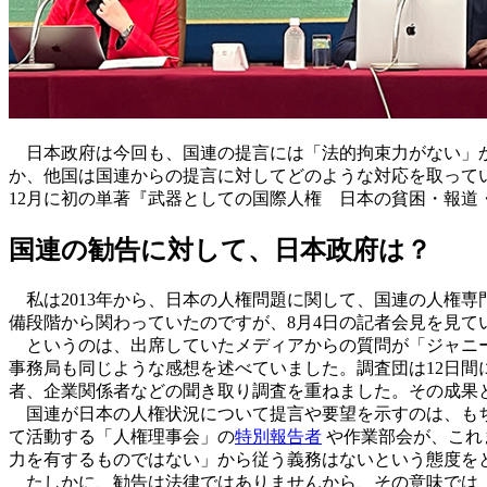
日本政府は今回も、国連の提言には「法的拘束力がない」か
か、他国は国連からの提言に対してどのような対応を取ってい
12月に初の単著『武器としての国際人権 日本の貧困・報道
国連の勧告に対して、日本政府は？
私は2013年から、日本の人権問題に関して、国連の人権専
備段階から関わっていたのですが、8月4日の記者会見を見
というのは、出席していたメディアからの質問が「ジャニー
事務局も同じような感想を述べていました。調査団は12日
者、企業関係者などの聞き取り調査を重ねました。その成果
国連が日本の人権状況について提言や要望を示すのは、もち
て活動する「人権理事会」の
特別報告者
や作業部会が、これ
力を有するものではない」から従う義務はないという態度を
たしかに、勧告は法律ではありませんから、その意味では「