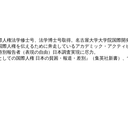
際人権法学修士号、法学博士号取得。名古屋大学大学院国際開
際人権を伝えるために奔走しているアカデミック・アクティビスト
連特別報告者（表現の自由）日本調査実現に尽力。
日本の貧困・報道・差別』（集英社新書）、“The World Bank, Asi