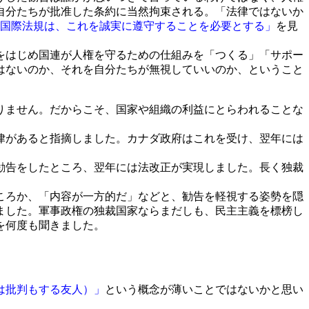
自分たちが批准した条約に当然拘束される。「法律ではないか
た国際法規は、これを誠実に遵守することを必要とする」
を見
をはじめ国連が人権を守るための仕組みを「つくる」「サポー
はないのか、それを自分たちが無視していいのか、ということ
りません。だからこそ、国家や組織の利益にとらわれることな
律があると指摘しました。カナダ政府はこれを受け、翌年には
勧告をしたところ、翌年には法改正が実現しました。長く独裁
ころか、「内容が一方的だ」などと、勧告を軽視する姿勢を隠
りました。軍事政権の独裁国家ならまだしも、民主主義を標榜し
を何度も聞きました。
は批判もする友人）」
という概念が薄いことではないかと思い