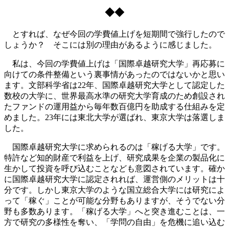
◆◆
とすれば、なぜ今回の学費値上げを短期間で強行したので
しょうか？ そこには別の理由があるように感じました。
私は、今回の学費値上げは「国際卓越研究大学」再応募に
向けての条件整備という裏事情があったのではないかと思い
ます。文部科学省は22年、国際卓越研究大学として認定した
数校の大学に、世界最高水準の研究大学育成のため創設され
たファンドの運用益から毎年数百億円を助成する仕組みを定
めました。23年には東北大学が選ばれ、東京大学は落選しま
した。
国際卓越研究大学に求められるのは「稼げる大学」です。
特許など知的財産で利益を上げ、研究成果を企業の製品化に
生かして投資を呼び込むことなども意図されています。確か
に国際卓越研究大学に認定されれば、運営側のメリットは十
分です。しかし東京大学のような国立総合大学には研究によ
って「稼ぐ」ことが可能な分野もありますが、そうでない分
野も多数あります。「稼げる大学」へと突き進むことは、一
方で研究の多様性を奪い、「学問の自由」を危機に追い込む