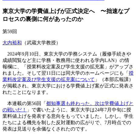
東京大学の学費値上げが正式決定へ 〜拙速なプ
ロセスの裏側に何があったのか
第59回
大内裕和
（武蔵大学教授）
2024年9月10日、東京大学の学務システム（履修手続きや
成績閲覧など主に学務・教務用に使われる学内LAN）の情
報欄に、「授業料改定案及び学生支援の拡充案」がアップさ
れました。そして翌11日には同大学のホームページにも「
授
業料改定案及び学生支援の拡充案について
」（本部広報課）
が掲載され、東京大学における学費値上げ案が正式に発表さ
れたことになります。
本連載の第56回「
都知事選も終わった。次は学費値上げと
の戦いだ！
」で書いたように、東京大学は24年7月中旬に授
業料値上げを発表する意向をもっていました。しかし、学生
たちによる機先を制した反対運動の広がりで、7月時点での
発表は見送りを余儀なくされたのです。