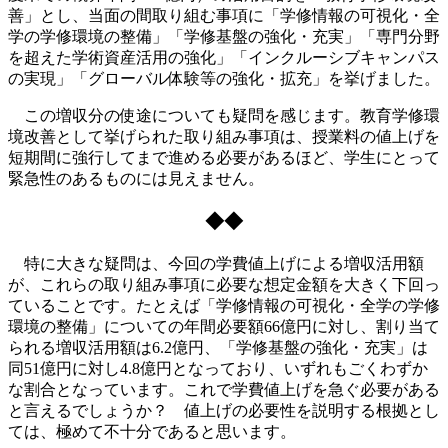
善」とし、当面の間取り組む事項に「学修情報の可視化・全
学の学修環境の整備」「学修基盤の強化・充実」「専門分野
を超えた学術資産活用の強化」「インクルーシブキャンパス
の実現」「グローバル体験等の強化・拡充」を挙げました。
この増収分の使途についても疑問を感じます。教育学修環
境改善として挙げられた取り組み事項は、授業料の値上げを
短期間に強行してまで進める必要があるほど、学生にとって
緊急性のあるものには見えません。
◆◆
特に大きな疑問は、今回の学費値上げによる増収活用額
が、これらの取り組み事項に必要な想定金額を大きく下回っ
ていることです。たとえば「学修情報の可視化・全学の学修
環境の整備」についての年間必要額66億円に対し、割り当て
られる増収活用額は6.2億円、「学修基盤の強化・充実」は
同51億円に対し4.8億円となっており、いずれもごくわずか
な割合となっています。これで学費値上げを急ぐ必要がある
と言えるでしょうか？ 値上げの必要性を説明する根拠とし
ては、極めて不十分であると思います。