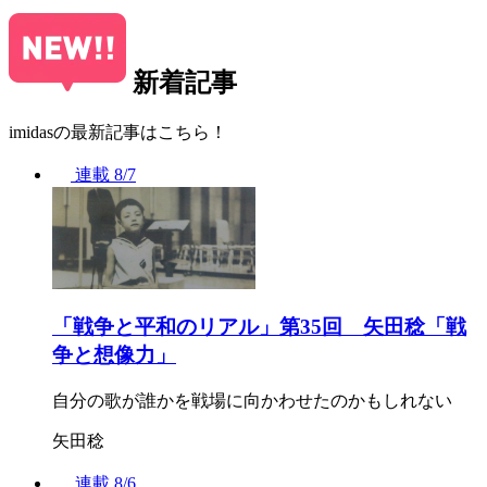
新着記事
imidasの最新記事はこちら！
連載
8/7
「戦争と平和のリアル」第35回 矢田稔「戦
争と想像力」
自分の歌が誰かを戦場に向かわせたのかもしれない
矢田稔
連載
8/6