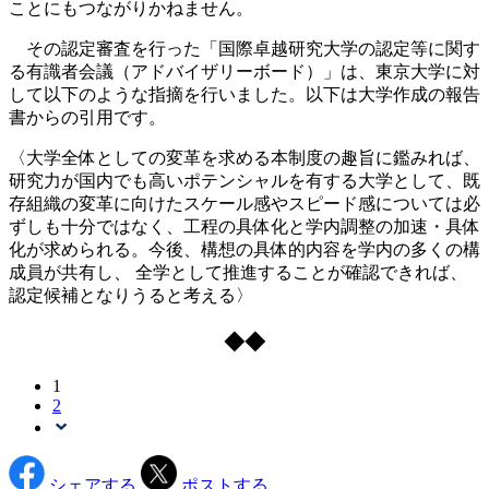
ことにもつながりかねません。
その認定審査を行った「国際卓越研究大学の認定等に関す
る有識者会議（アドバイザリーボード）」は、東京大学に対
して以下のような指摘を行いました。以下は大学作成の報告
書からの引用です。
〈大学全体としての変革を求める本制度の趣旨に鑑みれば、
研究力が国内でも高いポテンシャルを有する大学として、既
存組織の変革に向けたスケール感やスピード感については必
ずしも十分ではなく、工程の具体化と学内調整の加速・具体
化が求められる。今後、構想の具体的内容を学内の多くの構
成員が共有し、 全学として推進することが確認できれば、
認定候補となりうると考える〉
◆◆
1
2
シェアする
ポストする