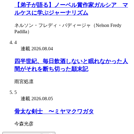
【弟子が語る】ノーベル賞作家ガルシア゠マ
ルケスに学ぶジャーナリズム
ネルソン・フレディ・パディージャ（Nelson Fredy
Padilla）
4
連載
2026.08.04
四半世紀、毎日飲酒しないと眠れなかった人
間がそれを断ち切った顛末記
雨宮処凛
5
連載
2026.08.05
骨太な剣士 〜ミヤマクワガタ
今森光彦