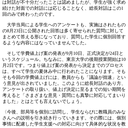
は対話が不十分だったことは認めましたが、学生が強く求め
続けた対面での対話には応じることなく、総長対話はこの1
回のみで終わったのです。
大学当局による学生へのアンケートも、実施はされたもの
の8月23日に公開された回答は多く寄せられた質問に対して
まとめて答える形になっており、質問した学生に個別回答す
るような内容にはなっていませんでした。
そして学費値上げ案の発表が9月10日、正式決定が24日と
いうスケジュール。ちなみに、東京大学の後期授業開始は10
月2日です。つまり値上げ案の発表から決定までのプロセス
は、すべて学生の夏休み中に行われたことになります。そも
そも今回の学費値上げには、教員からも「議論が拙速」とい
う意見が出されていました。このように総長対話のあり方、
アンケートの取り扱い、値上げ決定に至るまでの短い期間を
考えると「さまざまな意見・質問にも真摯に対応してまいり
ました」とはとても言えないでしょう。
〈今後、部局等を個別に訪問し、学生ならびに教職員のみな
さんへの説明を引き続き行っていきます。その際には、個別
事情に配慮した学生支援への対応に向けて具体的な状況を教