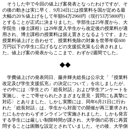
そうした中で今回の値上げ案発表となったわけですが、そ
の後の動きは実に早く、9月24日には授業料を国が定める最
大幅の20％値上げをして年額64万2960円（現行53万5800円）
とすることが正式に決まりました。学部生は25年度から、大
学院生（修士課程）は29年度入学生から改定後の授業料が適
用され、博士課程の授業料は据え置きとなるようです。また
授業料値上げと合わせて、授業料免除の対象を世帯年収600
万円以下の学生に広げるなどの支援拡充策も公表されまし
た。値上げ案の発表からここまで、わずか2週間でした。
◆◆
学費値上げの発表同日、藤井輝夫総長は公示文「『授業料
改定及び学生支援拡充』の決定について」を出しましたが、
その中には〈学生との「総長対話」および学生アンケートを
実施し、そこで寄せられたさまざまな意見・質問にも真摯に
対応〉とありました。しかし実際には、同年6月21日に行わ
れた「総長対話」は、学生から対面での開催が再三要求され
たにもかかわらずオンラインで実施されました。しかも発言
する学生には厳しい制限時間が課され、大学側の応答に再質
問することは困難な設定とされていました。その後、大学側