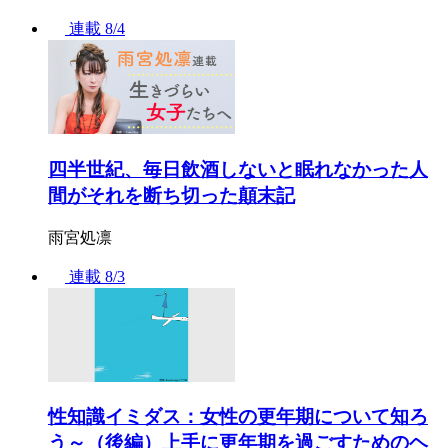
連載
8/4
四半世紀、毎日飲酒しないと眠れなかった人
間がそれを断ち切った顛末記
雨宮処凛
連載
8/3
性知識イミダス：女性の更年期について知ろ
う～（後編）上手に更年期を過ごすためのヘ