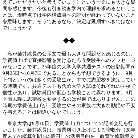
えていただきたいと考えています〉という一文にも大きな疑
問を感じます。今後も引き続き学内で理解を求めるというこ
とは、現時点では学内構成員への説明が終わっていないこと
を意味します。そうであるなら、決定は延期すべきではない
でしょうか？
◆◆
私が藤井総長の公示文で最も大きな問題だと感じるのは、
学費値上げで直接影響を受けるだろう受験生へのメッセージ
がないことです。25年度の大学入学共通テストの出願期間が
9月25日〜10月7日であることからも予想できるように、9月
下旬というのは多くの受験生が、すでに志望校を決定してい
る時期です。共通テストも含め大学入試はそれぞれの学校で
個性があり、試験科目や配点も学校ごとに異なります。9月
下旬以降に志望校を変更するのは容易ではありません。この
時期の学費値上げが、受験生やその家族に大きな動揺や不安
を与えることは間違いないでしょう。
東京大学は9月10日、学費値上げについての記者会見を行
いました。藤井総長は、授業料引き上げによる増収分（28年
度末での概算年間13.5億円）の活用目的を「教育学修環境改