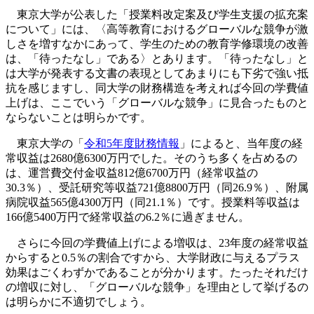
東京大学が公表した「授業料改定案及び学生支援の拡充案
について」には、〈高等教育におけるグローバルな競争が激
しさを増すなかにあって、学生のための教育学修環境の改善
は、「待ったなし」である〉とあります。「待ったなし」と
は大学が発表する文書の表現としてあまりにも下劣で強い抵
抗を感じますし、同大学の財務構造を考えれば今回の学費値
上げは、ここでいう「グローバルな競争」に見合ったものと
ならないことは明らかです。
東京大学の「
令和5年度財務情報
」によると、当年度の経
常収益は2680億6300万円でした。そのうち多くを占めるの
は、運営費交付金収益812億6700万円（経常収益の
30.3％）、受託研究等収益721億8800万円（同26.9％）、附属
病院収益565億4300万円（同21.1％）です。授業料等収益は
166億5400万円で経常収益の6.2％に過ぎません。
さらに今回の学費値上げによる増収は、23年度の経常収益
からすると0.5％の割合ですから、大学財政に与えるプラス
効果はごくわずかであることが分かります。たったそれだけ
の増収に対し、「グローバルな競争」を理由として挙げるの
は明らかに不適切でしょう。