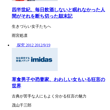
四半世紀、毎日飲酒しないと眠れなかった人
間がそれを断ち切った顛末記
生きづらい女子たちへ
雨宮処凛
探究
2012
2012/
9/19
草食男子や恐妻家、わわしい女もいる狂言の
世界
古典が苦手な人にもよく分かる狂言の魅力
茂山千三郎