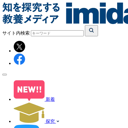
サイト内検索
新着
探究