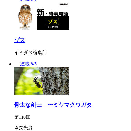
ゾス
イミダス編集部
連載
8/5
骨太な剣士 〜ミヤマクワガタ
第110回
今森光彦