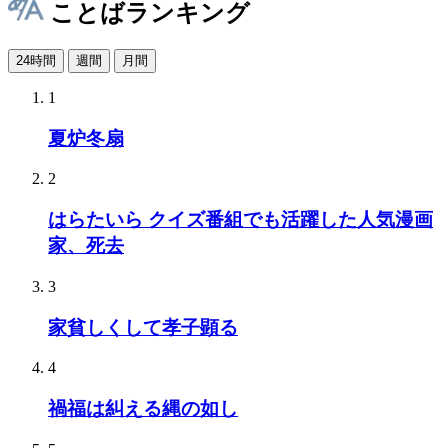
ことばランキング
24時間
週間
月間
1
夏炉冬扇
2
はらたいら クイズ番組でも活躍した人気漫画
家、死去
3
家貧しくして孝子顕る
4
禍福は糾える縄の如し