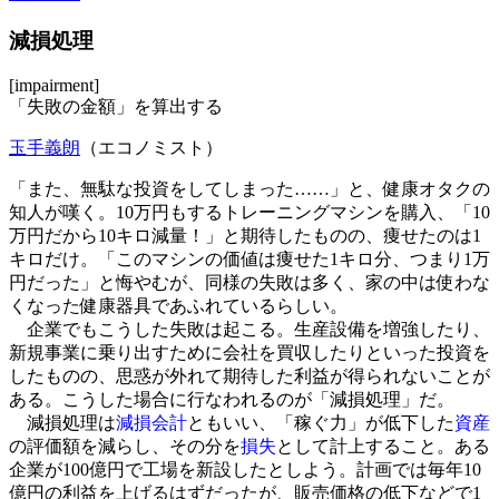
減損処理
[impairment]
「失敗の金額」を算出する
玉手義朗
（エコノミスト）
「また、無駄な投資をしてしまった……」と、健康オタクの
知人が嘆く。10万円もするトレーニングマシンを購入、「10
万円だから10キロ減量！」と期待したものの、痩せたのは1
キロだけ。「このマシンの価値は痩せた1キロ分、つまり1万
円だった」と悔やむが、同様の失敗は多く、家の中は使わな
くなった健康器具であふれているらしい。
企業でもこうした失敗は起こる。生産設備を増強したり、
新規事業に乗り出すために会社を買収したりといった投資を
したものの、思惑が外れて期待した利益が得られないことが
ある。こうした場合に行なわれるのが「減損処理」だ。
減損処理は
減損会計
ともいい、「稼ぐ力」が低下した
資産
の評価額を減らし、その分を
損失
として計上すること。ある
企業が100億円で工場を新設したとしよう。計画では毎年10
億円の利益を上げるはずだったが、販売価格の低下などで1