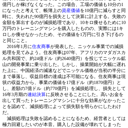
億円しか稼げなくなった。この場合、工場の価値も10分の1
になったと考えて、帳簿上の
資産価値
を10億円に減らすと同
時に、失われた90億円を損失として決算に計上する。失敗の
金額を算出するのが減損処理であり、10キロ痩せるために10
万円のトレーニングマシンを購入したものの、実際には1キ
ロしか痩せなかったため、その価値を1万円に引き下げるの
と同じこと。
2016年1月に
住友商事
が発表した、ニッケル事業での減損
処理を見てみよう。住友商事は07年、アフリカのマダガスカ
ル共和国で、約24億ドル（約2640億円）を投じてニッケル鉱
山の開発事業に乗り出した。しかし、操業開始が大幅に遅れ
た上に、中国経済の減速などでニッケル価格が当初の半分に
まで暴落し、収益目標の達成は不可能になる。住友商事は現
状の収益力から、事業の価値を17億ドル（約1870億円）と
し、差額の7億ドル（約770億円）を減損処理し、損失として
16年3月期の
連結決算
に反映させることにした。高いお金を
出して買ったトレーニングマシンに十分な効果がなかったこ
とを認めて、減損処理によって損失額を明らかにしたわけ
だ。
減損処理は失敗を認めることになるため、経営者としては
極力回避したいのが本音。購入した設備が壊れてしまった