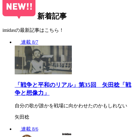
新着記事
imidasの最新記事はこちら！
連載
8/7
「戦争と平和のリアル」第35回 矢田稔「戦
争と想像力」
自分の歌が誰かを戦場に向かわせたのかもしれない
矢田稔
連載
8/6