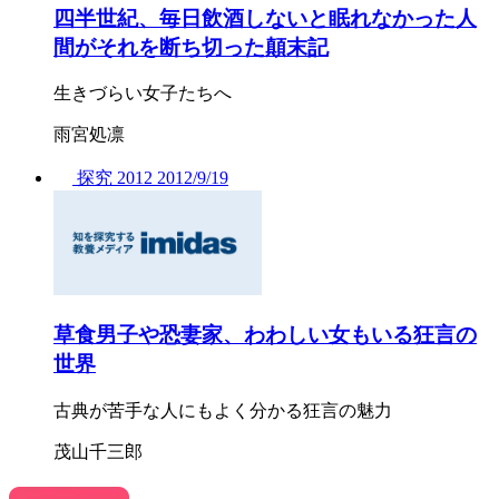
四半世紀、毎日飲酒しないと眠れなかった人
間がそれを断ち切った顛末記
生きづらい女子たちへ
雨宮処凛
探究
2012
2012/
9/19
草食男子や恐妻家、わわしい女もいる狂言の
世界
古典が苦手な人にもよく分かる狂言の魅力
茂山千三郎