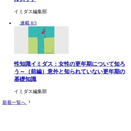
イミダス編集部
連載
8/3
性知識イミダス：女性の更年期について知ろ
う～（前編）意外と知られていない更年期の
基礎知識
イミダス編集部
新着一覧へ