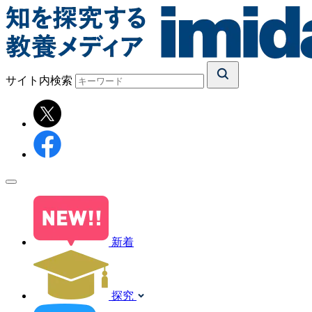
サイト内検索
新着
探究