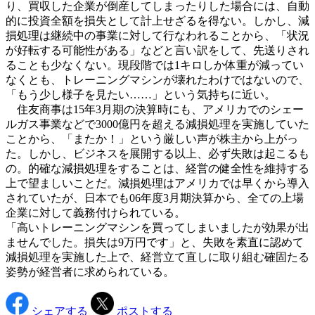
り、買収した企業が倒産してしまったりした場合には、自動
的に投資全額を損失として計上せざるを得ない。しかし、減
損処理は継続中の事業に対して行なわれることから、「状況
が好転する可能性がある」などと言い訳をして、先送りされ
ることも少なくない。現段階では1キロしか体重が減ってい
なくとも、トレーニングマシンが壊れたわけではないので、
「もう少し様子を見たい……」という気持ちに近い。
住友商事は15年3月期の決算時にも、アメリカでのシェー
ルガス事業などで3000億円を超える減損処理を実施していた
ことから、「またか！」という厳しい声が株主から上がっ
た。しかし、ビジネスを展開する以上、必ず失敗は起こるも
の。的確な減損処理をすることは、経営の健全性を維持する
上で望ましいことだ。減損処理はアメリカでは早くから導入
されていたが、日本でも06年度3月期決算から、全ての上場
企業に対して義務付けられている。
「高いトレーニングマシンを買ってしまいましたが効果が出
ませんでした。損失は9万円です」と、失敗を素直に認めて
減損処理を実施した上で、経営立て直しに取り組む確固たる
姿勢が経営者に求められている。
シェアする
ポストする