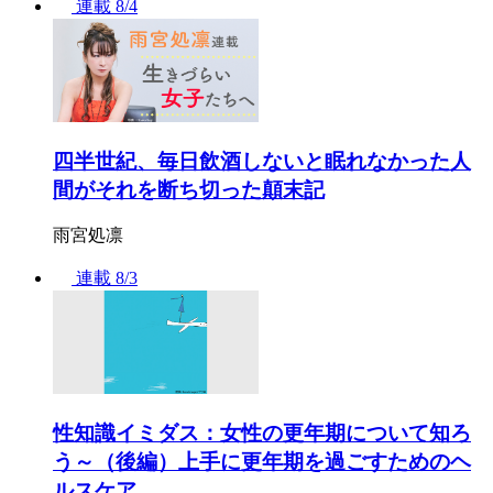
連載
8/4
四半世紀、毎日飲酒しないと眠れなかった人
間がそれを断ち切った顛末記
雨宮処凛
連載
8/3
性知識イミダス：女性の更年期について知ろ
う～（後編）上手に更年期を過ごすためのヘ
ルスケア