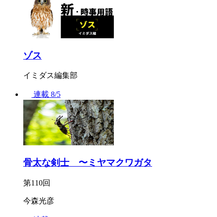
ゾス
イミダス編集部
連載
8/5
骨太な剣士 〜ミヤマクワガタ
第110回
今森光彦