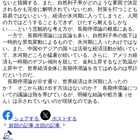
ないと指摘する。また、自然利子率がどのような要因で決定
されるかも完全に解明されていないため、対策を打つことも
容易ではないという。経済が氷河期に入ってしまうと、人間
の力ではどうすることもできず、ひたすら耐えるしかな
い……という悲観的な考え方が、長期停滞論の根底にある。
一方で、長期停滞論には反論も多い。自然利子率の低下は
一時的な景気変動によるもので、氷河期に入ったわけではな
い。また、中国やアジアの国々は活発な経済活動が続いてい
て、氷河期どころか猛暑が続いている。さらに、アメリカ経
済も一時期のデフレ傾向を脱して、金利上昇するなど気温が
上昇中で、世界経済全体に長期停滞論を当てはめるのは早計
だというのだ。
長期停滞論が示す通り、世界経済は氷河期に入ったの
か？ そこから抜け出す方法はないのか？ 長期停滞論につ
いての議論は熱を帯びているが、明確な結論や処方箋（せ
ん）は示されていないのが現状なのである。
シェアする
ポストする
前回の記事
次回の記事