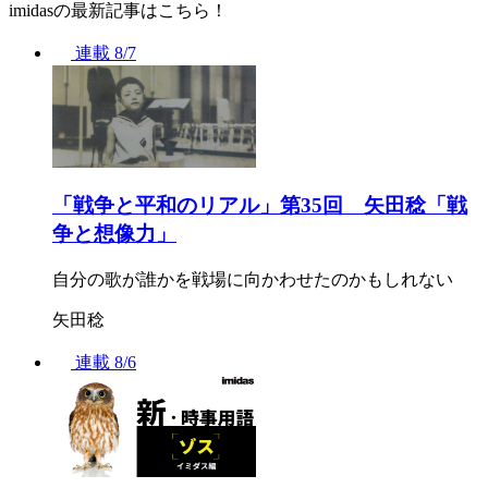
imidasの最新記事はこちら！
連載
8/7
「戦争と平和のリアル」第35回 矢田稔「戦
争と想像力」
自分の歌が誰かを戦場に向かわせたのかもしれない
矢田稔
連載
8/6