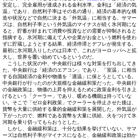
安定し、完全雇用が達成される金利水準。金利は「経済の気
温」であり、自然利子率はその名の通り、経済の基本的な構
造や状況などで自然に決まる「外気温」に相当する。サマー
ズは、自然利子率という外気温のマイナスが続く氷河期にな
ると、貯蓄が好まれて消費や投資などの需要が抑制されると
指摘する。氷河期に備えて人や企業がお金という燃料を使わ
ずに貯蔵しようとする結果、経済停滞とデフレが発生する。
最初に氷河期入りしたのは日本で、これがヨーロッパへと拡
大し、世界を覆い始めているというのだ。
こうした状況の中、中央銀行は様々な対策を打ち出してき
た。中央銀行は「経済のエアコン」であり、「室温」に相当
する自国経済の金利や物価を「適温」に保とうとしている。
中央銀行が行ったのが大規模な金融緩和策だった。中央銀行
の金融政策は、物価の上昇を抑えるために政策金利を引き上
げるという「クーラー」であり、暖める機能は持っていな
い。そこで「ゼロ金利政策」でクーラーを停止させた後は、
貨幣を大量に供給する量的金融緩和策を展開した。外気温が
下がったので、燃料である貨幣を大量に供給、火をつけて氷
河期を乗り切ってもらおうとした。
しかし、金融緩和策は、十分な効果を挙げていない。サマ
ーズは自然利子率がマイナスになると、金融緩和政策は効か