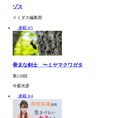
ゾス
イミダス編集部
連載
8/5
骨太な剣士 〜ミヤマクワガタ
第110回
今森光彦
連載
8/4