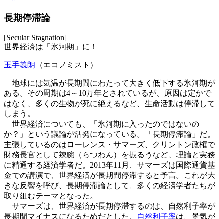
長期停滞論
[Secular Stagnation]
世界経済は「氷河期」に！
玉手義朗
（エコノミスト）
地球には気温が長期間にわたって大きく低下する氷河期が
ある。その周期は4～10万年とされているが、原因は定かで
はなく、多くの生物が死に絶えるなど、生命活動は停滞して
しまう。
世界経済についても、「氷河期に入ったのではないの
か？」という議論が活発になっている。「長期停滞論」だ。
主張しているのはローレンス・サマーズ、クリントン政権で
財務長官として辣腕（らつわん）を振るうなど、理論と実務
に精通する経済学者だ。2013年11月、サマーズは国際通貨基
金での講演で、世界経済が長期間停滞すると予言。これが大
きな反響を呼び、長期停滞論として、多くの経済学者たちが
取り組むテーマとなった。
サマーズは、世界経済が長期停滞するのは、自然利子率が
長期間マイナスになるためだとした。
自然利子率
は、景気が