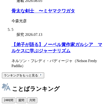
連載
2026.08.05
骨太な剣士 〜ミヤマクワガタ
今森光彦
5
探究
2026.07.13
【弟子が語る】ノーベル賞作家ガルシア゠マ
ルケスに学ぶジャーナリズム
ネルソン・フレディ・パディージャ（Nelson Fredy
Padilla）
ランキングをもっと見る
ことばランキング
24時間
週間
月間