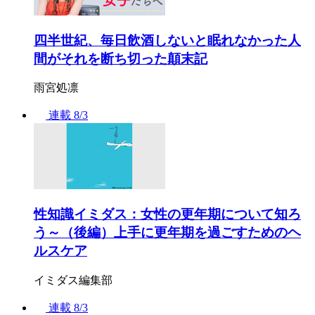
四半世紀、毎日飲酒しないと眠れなかった人
間がそれを断ち切った顛末記
雨宮処凛
連載
8/3
性知識イミダス：女性の更年期について知ろ
う～（後編）上手に更年期を過ごすためのヘ
ルスケア
イミダス編集部
連載
8/3