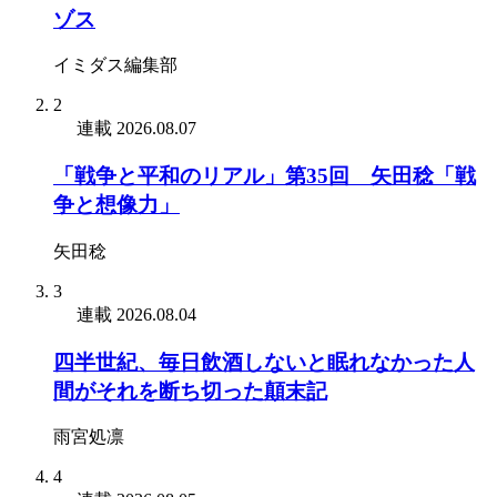
ゾス
イミダス編集部
2
連載
2026.08.07
「戦争と平和のリアル」第35回 矢田稔「戦
争と想像力」
矢田稔
3
連載
2026.08.04
四半世紀、毎日飲酒しないと眠れなかった人
間がそれを断ち切った顛末記
雨宮処凛
4