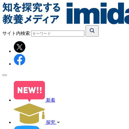
サイト内検索
新着
探究