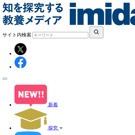
サイト内検索
新着
探究