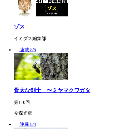
ゾス
イミダス編集部
連載
8/5
骨太な剣士 〜ミヤマクワガタ
第110回
今森光彦
連載
8/4