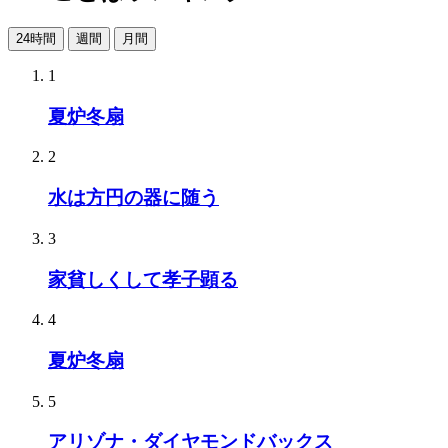
24時間
週間
月間
1
夏炉冬扇
2
水は方円の器に随う
3
家貧しくして孝子顕る
4
夏炉冬扇
5
アリゾナ・ダイヤモンドバックス