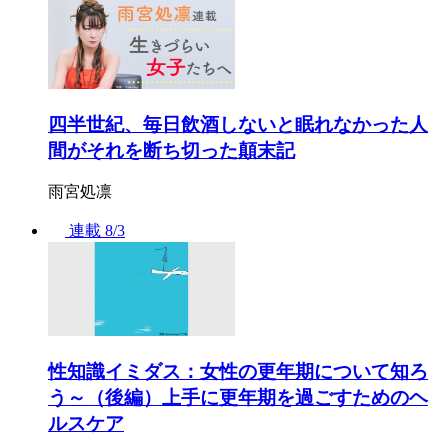
四半世紀、毎日飲酒しないと眠れなかった人
間がそれを断ち切った顛末記
雨宮処凛
連載
8/3
性知識イミダス：女性の更年期について知ろ
う～（後編）上手に更年期を過ごすためのヘ
ルスケア