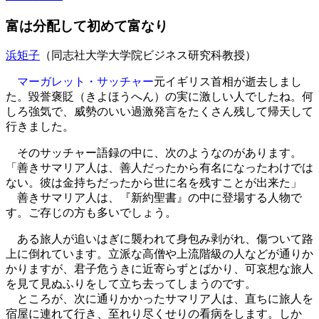
富は分配して初めて富なり
浜矩子
（同志社大学大学院ビジネス研究科教授）
マーガレット・サッチャー
元イギリス首相が逝去しまし
た。毀誉褒貶（きよほうへん）の実に激しい人でしたね。何
しろ強気で、威勢のいい過激発言をたくさん残して帰天して
行きました。
そのサッチャー語録の中に、次のようなのがあります。
「善きサマリア人は、善人だったから有名になったわけでは
ない。彼は金持ちだったから世に名を残すことが出来た」
善きサマリア人は、『新約聖書』の中に登場する人物で
す。ご存じの方も多いでしょう。
ある旅人が追いはぎに襲われて身包み剥がれ、傷ついて路
上に倒れています。立派な高僧や上流階級の人などが通りか
かりますが、君子危うきに近寄らずとばかり、可哀想な旅人
を見て見ぬふりをして立ち去ってしまうのです。
ところが、次に通りかかったサマリア人は、直ちに旅人を
宿屋に連れて行き、至れり尽くせりの看病をします。しか