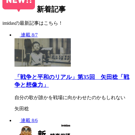
新着記事
imidasの最新記事はこちら！
連載
8/7
「戦争と平和のリアル」第35回 矢田稔「戦
争と想像力」
自分の歌が誰かを戦場に向かわせたのかもしれない
矢田稔
連載
8/6