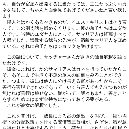
も、自分が宿屋を出発するに当たっては、主にたっぷりおカ
ネを渡して、ちゃんと面倒見てあげてくださいねと言い残し
ます。
隣人とはかくあるべきものだ。イエス・キリストはそう言
って、この例え話を締めくくります。彼の弟子たちはユダヤ
人です。当時のユダヤ人にとって、サマリア人は軽蔑すべき
人種でした。崇敬する我らの先生が、宿敵サマリア人をほめ
ている。それに弟子たちはショックを受けます。
この話について、サッチャーさんがさきの独自解釈を語っ
たわけです。
彼女によれば、かのサマリア人はカネを持っていたからこ
そ、あそこまで手厚く不運の旅人の面倒をみることができ
た。つまり、彼には他人に分け与える富があったからこそ、
善行を実現できたのであって、いくら善人でも先立つものが
無ければ善行は施せない。従がって、我々もまた、善きこと
をするためにはまず金持ちになっておく必要がある。
これが彼女の解釈でした。
これを聞けば、「成長による富の創出」を叫び、「縮小均
衡下の分配政策」を排する安倍晋三首相が、さぞや、我が意
を得たりと大喜びするでしょう。確かに、それなりの理屈で