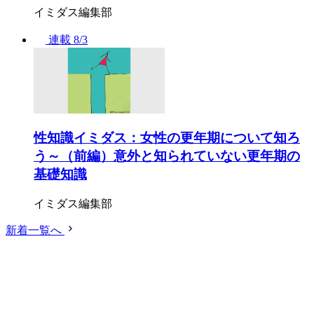
イミダス編集部
連載
8/3
性知識イミダス：女性の更年期について知ろ
う～（前編）意外と知られていない更年期の
基礎知識
イミダス編集部
新着一覧へ