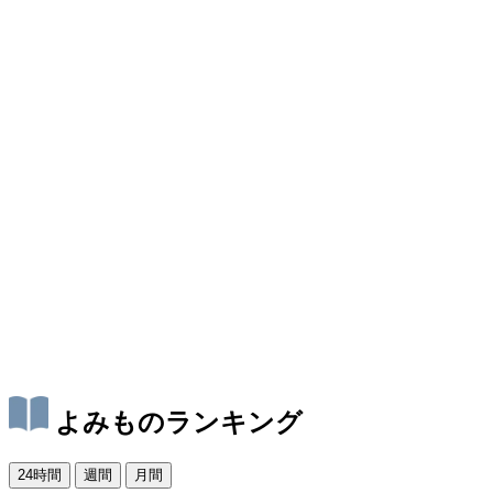
よみものランキング
24時間
週間
月間