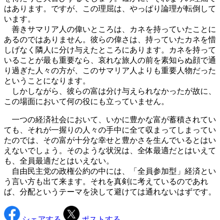
はあります。ですが、この理屈は、やっぱり論理が転倒して
います。
善きサマリア人の偉いところは、カネを持っていたことに
あるのではありません。彼らの偉さは、持っていたカネを惜
しげなく隣人に分け与えたところにあります。カネを持って
いることが最も重要なら、哀れな旅人の前を素知らぬ顔で通
り過ぎた人々の方が、このサマリア人よりも重要人物だった
ということになります。
しかしながら、彼らの富は分け与えられなかったが故に、
この場面において何の役にも立っていません。
一つの経済社会において、いかに豊かな富が蓄積されてい
ても、それが一握りの人々の手中に全て収まってしまってい
たのでは、その富が十分な幸せと豊かさを生んでいるとはい
えないでしょう。そのような状況は、全体最適だとはいえて
も、全員最適だとはいえない。
自由民主党の政権公約の中には、「全員参加型」経済とい
う言い方も出て来ます。それを真剣に考えているのであれ
ば、分配というテーマを決して避けては通れないはずです。
シェアする
ポストする