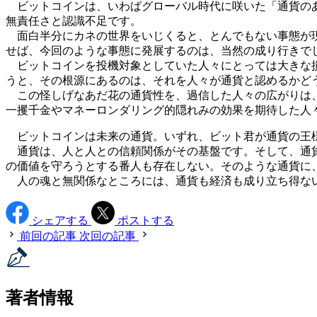
ビットコインは、いわばグローバル時代に咲いた「通貨のあ
無責任さと認識不足です。
面白半分にカネの世界をいじくると、とんでもない事態が現
せば、今回のような事態に発展するのは、当然の成り行きで
ビットコインを投機対象としていた人々にとっては大きな損
うと、その根源にあるのは、それを人々が通貨と認めるかど
この怪しげなあだ花の通貨性を、過信した人々の広がりは、
一攫千金やマネーロンダリング的隠れみの効果を期待した人
ビットコインは未来の通貨。いずれ、ビット君が通貨の王様
通貨は、人と人との信頼関係がその基盤です。そして、通貨
の価値を守ろうとする番人も存在しない。そのような通貨に
人の魂と無関係なところには、通貨も経済も成り立ち得な
シェアする
ポストする
前回の記事
次回の記事
著者情報