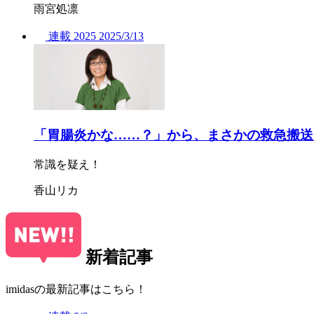
雨宮処凛
連載
2025
2025/
3/13
「胃腸炎かな……？」から、まさかの救急搬送
常識を疑え！
香山リカ
新着記事
imidasの最新記事はこちら！