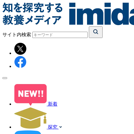
サイト内検索
新着
探究