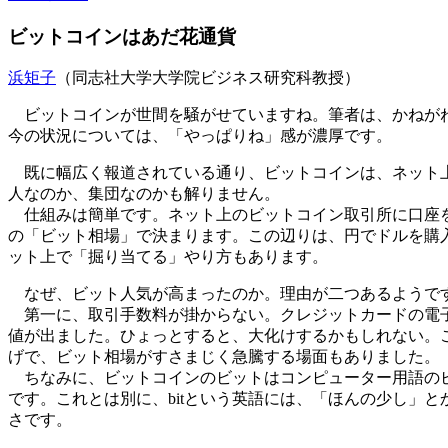
ビットコインはあだ花通貨
浜矩子
（同志社大学大学院ビジネス研究科教授）
ビットコインが世間を騒がせていますね。筆者は、かねがね
今の状況については、「やっぱりね」感が濃厚です。
既に幅広く報道されている通り、ビットコインは、ネット上
人なのか、集団なのかも解りません。
仕組みは簡単です。ネット上のビットコイン取引所に口座を
の「ビット相場」で決まります。この辺りは、円でドルを購
ット上で「掘り当てる」やり方もあります。
なぜ、ビット人気が高まったのか。理由が二つあるようで
第一に、取引手数料が掛からない。クレジットカードの電子
値が出ました。ひょっとすると、大化けするかもしれない。
げで、ビット相場がすさまじく急騰する場面もありました。
ちなみに、ビットコインのビットはコンピューター用語のビットだ
です。これとは別に、bitという英語には、「ほんの少し」
さです。