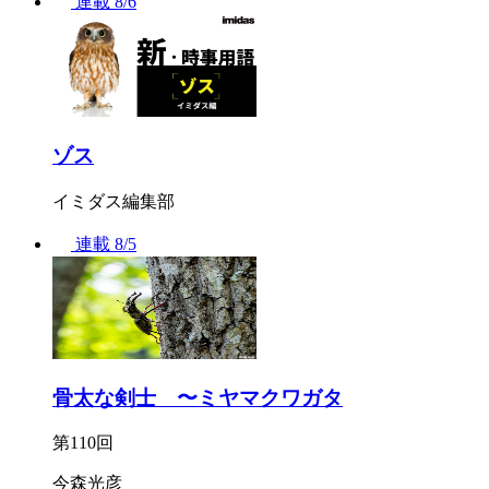
連載
8/6
ゾス
イミダス編集部
連載
8/5
骨太な剣士 〜ミヤマクワガタ
第110回
今森光彦