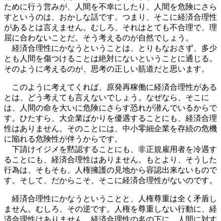
ために行う営みが、人間を不幸にしたり、人間を危険にさら
すというのは、おかしな話です。つまり、そこに経済合理性
があるとは言えません。むしろ、それはとても不合理で、理
屈に合わないことだ。そう考えるのが自然でしょう。
経済合理性にかなうということは、とりもなおさず、多少
とも人間を傷つけることは絶対にないということに通じる。
そのように考えるのが、思考の正しい筋道だと思います。
このように考えてくれば、原発再稼働に経済合理性がある
とは、どう考えても言えないでしょう。なぜなら、そこに
は、人間の命を大いに危険にさらす恐れが潜んでいるからで
す。ひたすら、大企業ばかりを優遇することにも、経済合理
性はありません。そのことには、中小零細企業を存続の危機
に陥れる危険性が伴うからです。
下請けイジメを黙認することにも、非正規雇用者を冷遇す
ることにも、経済合理性はありません。もとより、そうした
行為は、そもそも、人権擁護の見地から容認出来ないもので
す。そして、だからこそ、そこに経済合理性がないのです。
経済合理性にかなうということと、人権尊重は全く矛盾し
ません。むしろ、その逆です。人権を尊重しない行動に、経
済合理性はありません。経済合理性の名の下に、人間に対す