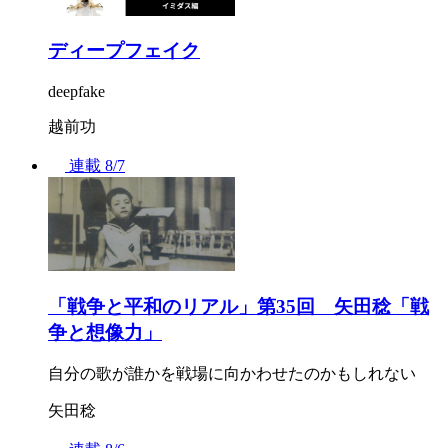
ディープフェイク
deepfake
越前功
連載
8/7
「戦争と平和のリアル」第35回 矢田稔「戦
争と想像力」
自分の歌が誰かを戦場に向かわせたのかもしれない
矢田稔