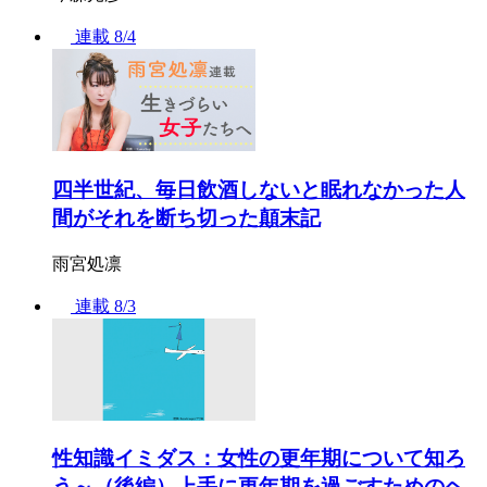
連載
8/4
四半世紀、毎日飲酒しないと眠れなかった人
間がそれを断ち切った顛末記
雨宮処凛
連載
8/3
性知識イミダス：女性の更年期について知ろ
う～（後編）上手に更年期を過ごすためのヘ