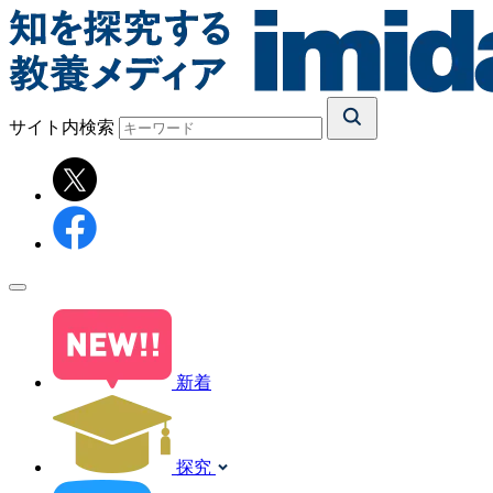
サイト内検索
新着
探究