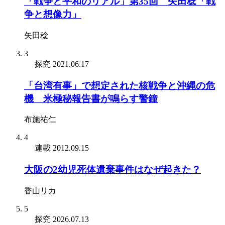
「戦争と平和のリアル」第35回 矢田稔「戦
争と想像力」
矢田稔
3
探究
2021.06.17
「台湾有事」で想定された核戦争と沖縄の危
機 米極秘報告書が鳴らす警鐘
布施祐仁
4
連載
2012.09.15
大阪の2幼児死体遺棄事件はなぜ起きた？
香山リカ
5
探究
2026.07.13