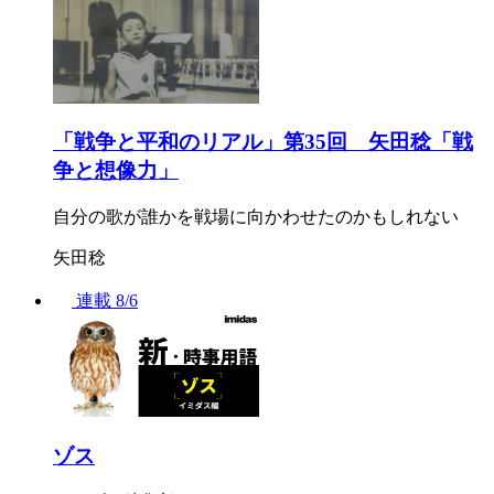
「戦争と平和のリアル」第35回 矢田稔「戦
争と想像力」
自分の歌が誰かを戦場に向かわせたのかもしれない
矢田稔
連載
8/6
ゾス