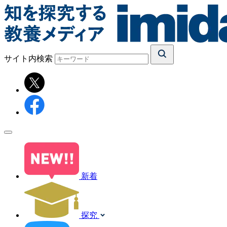
サイト内検索
新着
探究