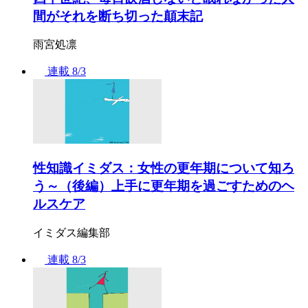
間がそれを断ち切った顛末記
雨宮処凛
連載
8/3
性知識イミダス：女性の更年期について知ろ
う～（後編）上手に更年期を過ごすためのヘ
ルスケア
イミダス編集部
連載
8/3