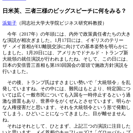
日米英、三者三様のビッグスピーチに何をみる？
浜矩子
（同志社大学大学院ビジネス研究科教授）
今年（2017年）の年頭には、内外で政策責任者たちの大き
な演説が相次ぎました。1月17日には、イギリスのテリー
ザ・メイ首相がEU離脱交渉に向けての基本姿勢を明らかに
しました。1月20日には、アメリカでドナルド・トランプ新
大統領の就任演説が行われましたね。そして、この日には、
日本の安倍晋三首相も第193回国会の冒頭で施政方針演説を
行いました。
その後、トランプ氏はすさまじい勢いで「大統領令」を乱
発していますね。その中には、難民はもとより、特定国につ
いては広く一般市民についても入国を一時停止するという過
激な措置もあり、世界中をがくぜんとさせています。明らか
な人権侵害だと思います。それを大統領令という形で発動し
てしまう。ひどいことになってきました。目が離せません
ね。
それはそれとして、ひとまず、上記三つの演説に注目した
いと思います。メイ首相のキーフレーズは「グローバル・ブ