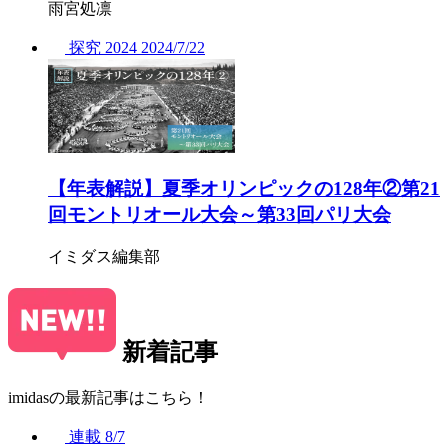
雨宮処凛
探究
2024
2024/
7/22
【年表解説】夏季オリンピックの128年②第21
回モントリオール大会～第33回パリ大会
イミダス編集部
新着記事
imidasの最新記事はこちら！
連載
8/7