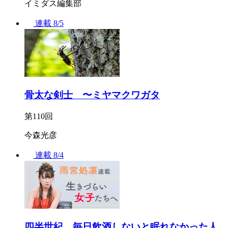
イミダス編集部
連載
8/5
骨太な剣士 〜ミヤマクワガタ
第110回
今森光彦
連載
8/4
四半世紀、毎日飲酒しないと眠れなかった人