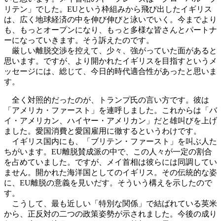
リテン」でした。EUという枠組みから飛び出したイギリス
は、広く地球経済の中を伸び伸びと泳いでいく。今までより
も、もっとオープンになり、もっと多様な皆さんとパートナ
ーになっていきます。そう訴えたのです。
厳しい離脱交渉を控えて、少々、強がっていた面があると
思います。ですが、より開かれたイギリスを目指すというメ
ッセージには、総じて、今日的時代適合性があったと思いま
す。
全く対照的だったのが、トランプ氏の言い方です。彼は
「アメリカ・ファースト」を連呼しました。これからは「バ
イ・アメリカン、ハイヤー・アメリカン」だと雄叫びを上げ
ました。愛国消費と愛国雇用に徹するというわけです。
イギリス国内にも、「ブリテン・ファースト」を叫ぶ人た
ちがいます。EU離脱賛成派の中で、この人々が一定の割合
を占めていました。ですが、メイ首相は彼らには同調してい
ません。開かれた海洋国としてのイギリス。その伝統的な姿
に、EU離脱の意義を見いだす。そういう構えを示したので
す。
こうして、最も近しい「特別な関係」で結ばれている英米
から、正反対の二つの政策姿勢が示されました。今後の成り