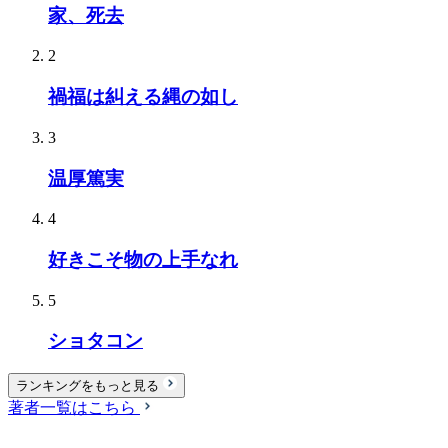
家、死去
2
禍福は糾える縄の如し
3
温厚篤実
4
好きこそ物の上手なれ
5
ショタコン
ランキングをもっと見る
著者一覧はこちら