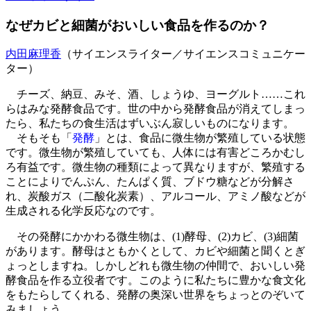
なぜカビと細菌がおいしい食品を作るのか？
内田麻理香
（サイエンスライター／サイエンスコミュニケー
ター）
チーズ、納豆、みそ、酒、しょうゆ、ヨーグルト……これ
らはみな発酵食品です。世の中から発酵食品が消えてしまっ
たら、私たちの食生活はずいぶん寂しいものになります。
そもそも「
発酵
」とは、食品に微生物が繁殖している状態
です。微生物が繁殖していても、人体には有害どころかむし
ろ有益です。微生物の種類によって異なりますが、繁殖する
ことによりでんぷん、たんぱく質、ブドウ糖などが分解さ
れ、炭酸ガス（二酸化炭素）、アルコール、アミノ酸などが
生成される化学反応なのです。
その発酵にかかわる微生物は、(1)酵母、(2)カビ、(3)細菌
があります。酵母はともかくとして、カビや細菌と聞くとぎ
ょっとしますね。しかしどれも微生物の仲間で、おいしい発
酵食品を作る立役者です。このように私たちに豊かな食文化
をもたらしてくれる、発酵の奥深い世界をちょっとのぞいて
みましょう。