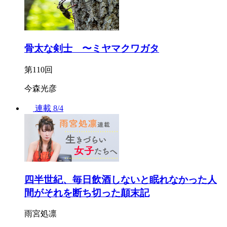
骨太な剣士 〜ミヤマクワガタ
第110回
今森光彦
連載
8/4
四半世紀、毎日飲酒しないと眠れなかった人
間がそれを断ち切った顛末記
雨宮処凛