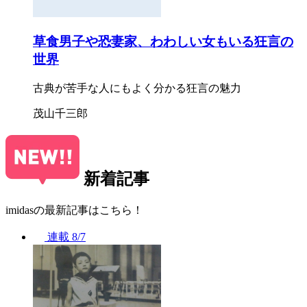
草食男子や恐妻家、わわしい女もいる狂言の
世界
古典が苦手な人にもよく分かる狂言の魅力
茂山千三郎
新着記事
imidasの最新記事はこちら！
連載
8/7