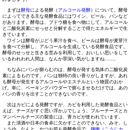
まずは
酵母
による発酵（
アルコール発酵
）について。酵母
によってできる主な発酵食品にはワイン、ビール、パンなど
があります。酵母は、ブドウ糖を食べ物にして、アルコール
と二酸化炭素にせっせと分解することで得たエネルギーで生
きています。
ワインは酵母がぶどう果汁を食べ、ビールは酵母が麦芽汁
を食べて分解し、アルコールを生成している発酵食品です。
酵母のせっせと生きる営みを利用して、おいしい思いをして
いるわれわれ人間は、なんか罪深い気がしますね……。
ちなみにパンが膨らむのは、酵母が発する気体の二酸化炭
素によるものです。パンは独特の良い香りがしますが、あれ
も酵母が発生するアルコールやエステルという物質のおか
げ。単に、ベーキングパウダーで膨らませるだけでは、あの
パンの香りを出すことができないのです。
次はカビによる発酵ですが、カビを利用した発酵食品とい
えば、チーズがすぐ思い浮かぶでしょう。ブルーチーズとカ
マンベールチーズの製造には、青カビが使われています。
また清酒や日本の食卓に欠かすことのできない、みそ、し
ょうゆ。なんと、かつお節も発酵食品で、
麹黴（こうじカ