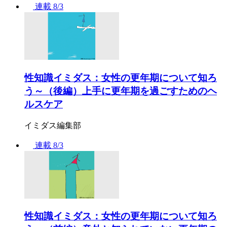
連載
8/3
性知識イミダス：女性の更年期について知ろ
う～（後編）上手に更年期を過ごすためのヘ
ルスケア
イミダス編集部
連載
8/3
性知識イミダス：女性の更年期について知ろ