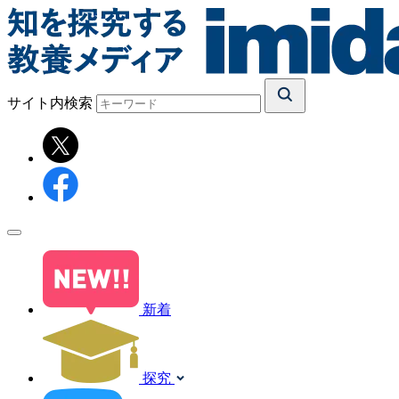
サイト内検索
新着
探究