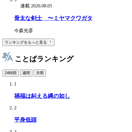
連載
2026.08.05
骨太な剣士 〜ミヤマクワガタ
今森光彦
ランキングをもっと見る
ことばランキング
24時間
週間
月間
1
禍福は糾える縄の如し
2
平身低頭
3