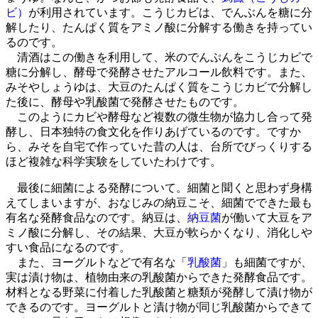
ビ）
が利用されています。こうじカビは、でんぶんを糖に分
解したり、たんぱく質をアミノ酸に分解する働きを持ってい
るのです。
清酒はこの働きを利用して、米のでんぷんをこうじカビで
糖に分解し、酵母で発酵させたアルコール飲料です。また、
みそやしょうゆは、大豆のたんぱく質をこうじカビで分解し
た後に、酵母や乳酸菌で発酵させたものです。
このようにカビや酵母など複数の微生物が協力し合って発
酵し、日本独特の食文化を作りあげているのです。ですか
ら、みそを自宅で作っていた昔の人は、台所でびっくりする
ほど複雑な科学実験をしていたわけです。
最後に細菌による発酵について。細菌と聞くと思わず身構
えてしまいますが、おなじみの納豆こそ、細菌でできた最も
有名な発酵食品なのです。納豆は、
納豆菌
が働いて大豆をア
ミノ酸に分解し、その結果、大豆が軟らかくなり、消化しや
すい食品になるのです。
また、ヨーグルトなどで有名な「
乳酸菌
」も細菌ですが、
実は漬け物は、植物由来の乳酸菌からできた発酵食品です。
材料となる野菜に付着した乳酸菌と糖類が発酵して漬け物が
できるのです。ヨーグルトと漬け物が同じ乳酸菌からできて