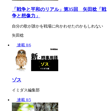
「戦争と平和のリアル」第35回 矢田稔「戦
争と想像力」
自分の歌が誰かを戦場に向かわせたのかもしれない
矢田稔
連載
8/6
ゾス
イミダス編集部
連載
8/5