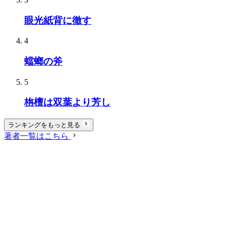
眼光紙背に徹す
4
蟷螂の斧
5
栴檀は双葉より芳し
ランキングをもっと見る
著者一覧はこちら