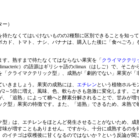
ター）
待たなくてはいけないものの2種類に区別できることを知って
ボカド、トマト、ナシ、バナナは、購入した後に「食べごろ」
ます。熟すまで待たなくてはならない果実を「
クライマクテリ
imacteric）の語源はギリシャ語のclimax（はしご）で
を「クライマクテリック型」、成熟が「劇的でない」果実が「
ていきましょう。果実の成熟には、
エチレン
という植物ホルモ
量が2～5倍に増え、風味、色、軟らかさも急激に変化します。こ
が、「追熟」によって糖へと酵素分解されることで、甘みが増
ック型」果実の特徴です。また、「追熟」できるため、未熟で
型」は、エチレンをほとんど発生させることがないため、成
甘味が増すこともありません。ですから、十分に成熟するのを
」のイチゴは収穫後に甘くなるのではないか？という反論が聞