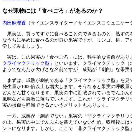
なぜ果物には「食べごろ」があるのか？
内田麻理香
（サイエンスライター／サイエンスコミュニケー
果実は、買ってすぐに食べることのできるものと、熟すのを
なうちに早めに食べるのが良い果実ですが、リンゴ、桃、ア
学してみましょう。
実は、この果実の「食べごろ」には、科学的な名前があり
クライマクテリック型
」といいます。クライマクテリック（cl
ようでなんだか大げさな名前ですが、成熟が「劇的」な果実
まずは、成熟が劇的である「クライマクテリック型」を見
発生量が1000倍以上も増大します。そうなると果実の呼吸
どんどん甘くなります。果実の中に貯蔵されているでんぷん
風味なども急激に落ちていきます。これが「クライマクテリ
実の損傷を軽減できるというメリットもあります。
一方、成熟が「劇的でない」果実の「非クライマクテリック
の上、果実の中にでんぷんを蓄えていないため、収穫後には
ントになります。しかし、ここで「非クライマクテリック型