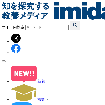
サイト内検索
新着
探究