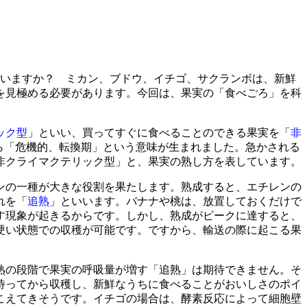
いますか？ ミカン、ブドウ、イチゴ、サクランボは、新鮮
を見極める必要があります。今回は、果実の「食べごろ」を科
ック型
」といい、買ってすぐに食べることのできる果実を「
非
、そこから「危機的、転換期」という意味が生まれました。急かされる
非クライマクテリック型」と、果実の熟し方を表しています。
ンの一種が大きな役割を果たします。熟成すると、エチレンの
れを「
追熟
」といいます。バナナや桃は、放置しておくだけで
す現象が起きるからです。しかし、熟成がピークに達すると、
硬い状態での収穫が可能です。ですから、輸送の際に起こる果
熟の段階で果実の呼吸量が増す「追熟」は期待できません。そ
待ってから収穫し、新鮮なうちに食べることがおいしさのポイ
こえてきそうです。イチゴの場合は、酵素反応によって細胞壁