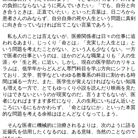
の負担にならないように死んでいきたい」「でも、自分と向
き合うときは、正直でいたい」といった言葉は、日ごろから
患者さんのみならず、自分自身の死や人生という問題に真剣
に向き合っていなければ出てこない言葉であろう。
私も人のことは言えないが、医療関係者は日々の仕事に追
われるあまり、じっくり「命とは」「充実した人生とは」と
いう問題を考えたことがない、という人も少なくない。一方
で医者の仕事というのは、ほかのどんな職業よりも「人の生
涯」や「生と死」に近い。しかし、現在の医学部のカリキュ
ラムは、低学年からどんどん専門科目を学ぶ方向にシフトし
ており、文学、哲学などいわゆる教養系の科目に割かれる時
間は減る一方だ。また、医学生が覚えなければならない知識
も増える一方で、とてもゆっくり小説を読んだり映画を見た
りはできないというのが現実なのだ。言うまでもないが、医
者になればますます多忙になり、人の生死にいちばん近いと
ころにいるにもかかわらず、「命とはなにか」といった本質
的な問題を考える余裕はほとんどなくなってしまう。
そんな医者に機械的に治療されるよりは、次のように語る
近藤氏を信用したくなるのは、ある意味、当然のことなので