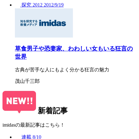
探究
2012
2012/
9/19
草食男子や恐妻家、わわしい女もいる狂言の
世界
古典が苦手な人にもよく分かる狂言の魅力
茂山千三郎
新着記事
imidasの最新記事はこちら！
連載
8/10