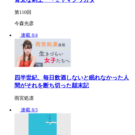
第110回
今森光彦
連載
8/4
四半世紀、毎日飲酒しないと眠れなかった人
間がそれを断ち切った顛末記
雨宮処凛
連載
8/3