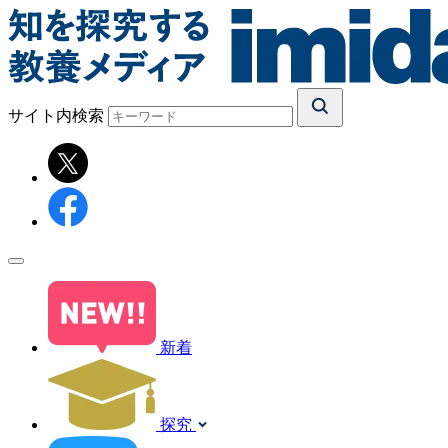
サイト内検索
新着
探究