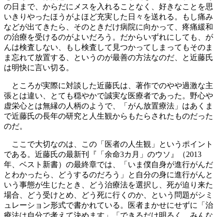
の日まで、からだにメスを入れることなく、好きなことを思
いきりやったほうがよほど充実した日々を送れる。もし痛み
などが出てきたら、そのときだけ病院に向かって、疼痛緩和
の治療を受けるのがよいだろう。だからいずれにしても、が
んは検査しない、もし検査して見つかってしまってもそのま
ま忘れて放置する、というのが最善の方法なのだ、と近藤氏
は明快に言い切る。
ところが実際に対談した近藤氏は、著作でのやや過激な主
張とは違い、とても穏やかで誠実な医療者であった。野心や
虚栄心とは無縁の人柄のようで、「がん放置療法」はあくま
で近藤氏の長年の研究と人生観からもたらされたものだった
のだ。
ここで大切なのは、この「医者の人生観」というポイント
である。近藤氏の最新刊『「余命3カ月」のウソ』（2013
年、ベスト新書）の最終章では、「いま僕自身が進行がんだ
とわかったら、どうするのだろう」と自分の身に進行がんと
いう事態が生じたとき、どう治療法を選択し、死が迫り来た
場合、どう受けとめ、どう死に行くのか、という問題がシミ
ュレーション形式で書かれている。医者まかせにせずに「治
療法は自分で考えて決めます」「できるだけ明るく、みんな