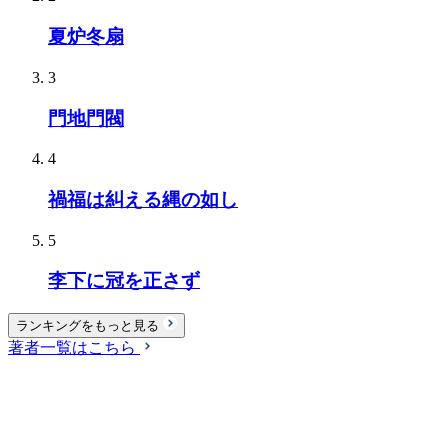
夏炉冬扇
3
門地門閥
4
禍福は糾える縄の如し
5
李下に冠を正さず
ランキングをもっと見る
著者一覧はこちら