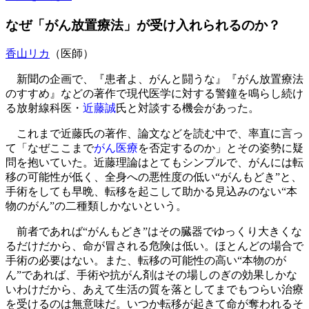
なぜ「がん放置療法」が受け入れられるのか？
香山リカ
（医師）
新聞の企画で、『患者よ、がんと闘うな』『がん放置療法
のすすめ』などの著作で現代医学に対する警鐘を鳴らし続け
る放射線科医・
近藤誠
氏と対談する機会があった。
これまで近藤氏の著作、論文などを読む中で、率直に言っ
て「なぜここまで
がん医療
を否定するのか」とその姿勢に疑
問を抱いていた。近藤理論はとてもシンプルで、がんには転
移の可能性が低く、全身への悪性度の低い“がんもどき”と、
手術をしても早晩、転移を起こして助かる見込みのない“本
物のがん”の二種類しかないという。
前者であれば“がんもどき”はその臓器でゆっくり大きくな
るだけだから、命が冒される危険は低い。ほとんどの場合で
手術の必要はない。また、転移の可能性の高い“本物のが
ん”であれば、手術や抗がん剤はその場しのぎの効果しかな
いわけだから、あえて生活の質を落としてまでもつらい治療
を受けるのは無意味だ。いつか転移が起きて命が奪われるそ