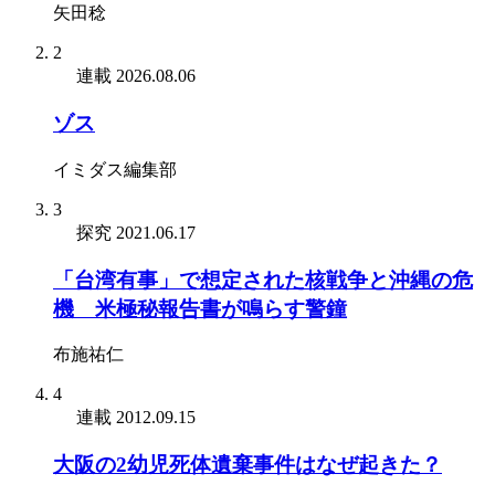
矢田稔
2
連載
2026.08.06
ゾス
イミダス編集部
3
探究
2021.06.17
「台湾有事」で想定された核戦争と沖縄の危
機 米極秘報告書が鳴らす警鐘
布施祐仁
4
連載
2012.09.15
大阪の2幼児死体遺棄事件はなぜ起きた？