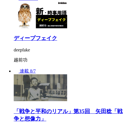
ディープフェイク
deepfake
越前功
連載
8/7
「戦争と平和のリアル」第35回 矢田稔「戦
争と想像力」