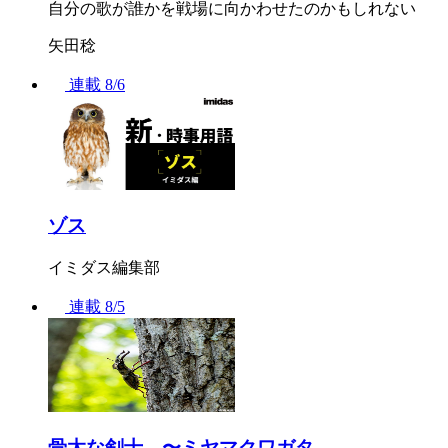
自分の歌が誰かを戦場に向かわせたのかもしれない
矢田稔
連載
8/6
ゾス
イミダス編集部
連載
8/5
骨太な剣士 〜ミヤマクワガタ