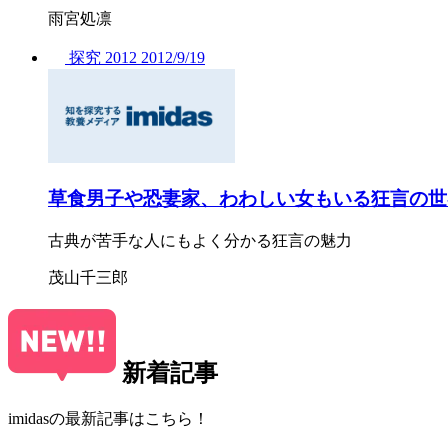
雨宮処凛
探究
2012
2012/
9/19
草食男子や恐妻家、わわしい女もいる狂言の世
古典が苦手な人にもよく分かる狂言の魅力
茂山千三郎
新着記事
imidasの最新記事はこちら！