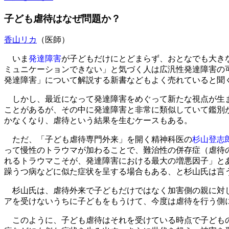
子ども虐待はなぜ問題か？
香山リカ
（医師）
いま
発達障害
が子どもだけにとどまらず、おとなでも大き
ミュニケーションできない」と気づく人は広汎性発達障害の
発達障害」について解説する新書などもよく売れていると聞
しかし、最近になって発達障害をめぐって新たな視点が生ま
ことがあるが、その中に発達障害と非常に類似していて鑑別
かなくなり、虐待という結果を生むケースもある。
ただ、「子ども虐待専門外来」を開く精神科医の
杉山登志
って慢性のトラウマが加わることで、難治性の併存症（虐待
れるトラウマこそが、発達障害における最大の増悪因子」と
躁うつ病などに似た症状を呈する場合もある、と杉山氏は言
杉山氏は、虐待外来で子どもだけではなく加害側の親に対し
アを受けないうちに子どもをもうけて、今度は虐待を行う側
このように、子ども虐待はそれを受けている時点で子どもの