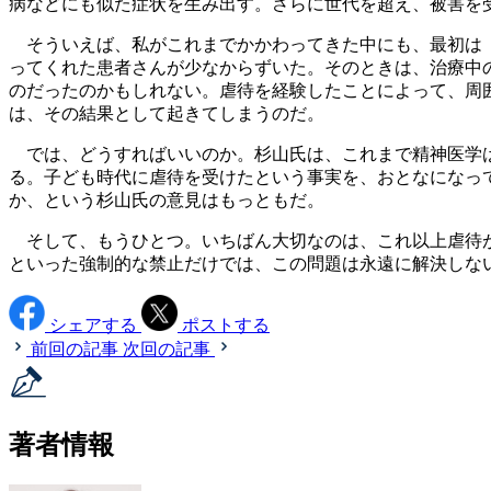
病などにも似た症状を生み出す。さらに世代を超え、被害を
そういえば、私がこれまでかかわってきた中にも、最初は「
ってくれた患者さんが少なからずいた。そのときは、治療中
のだったのかもしれない。虐待を経験したことによって、周
は、その結果として起きてしまうのだ。
では、どうすればいいのか。杉山氏は、これまで精神医学は
る。子ども時代に虐待を受けたという事実を、おとなになっ
か、という杉山氏の意見はもっともだ。
そして、もうひとつ。いちばん大切なのは、これ以上虐待が
といった強制的な禁止だけでは、この問題は永遠に解決しな
シェアする
ポストする
前回の記事
次回の記事
著者情報