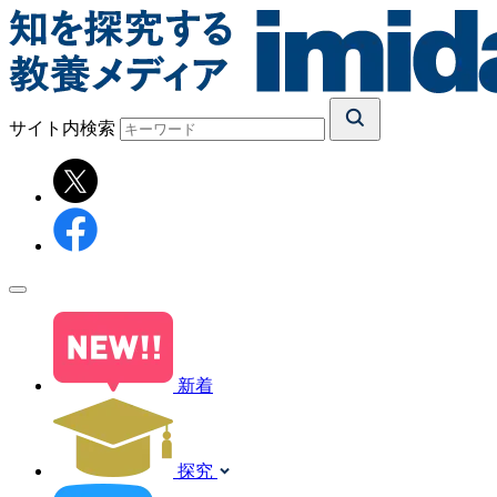
サイト内検索
新着
探究