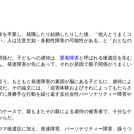
校を卒業し、就職したり結婚したりした後、「他人とうまくコ
い」人は注意欠如・多動性障害の可能性がある、と「おとなの
関係だ。子どもへの虐待は、
愛着障害
と呼ばれる後遺症を生む
ん、発達障害が先にあって、それが原因で親子関係がうまくい
言う。もともと発達障害の素因が脳にある子どもに、虐待によ
説だ。その論文には、「迫害体験およびそれによってもたらさ
ずに身勝手な行動を繰り返す反社会性パーソナリティー障害や
のケースで、親もまたその親による虐待の被害者で、十分なケ
からだ。
ウマ後遺症に加え、発達障害、パーソナリティー障害、躁うつ