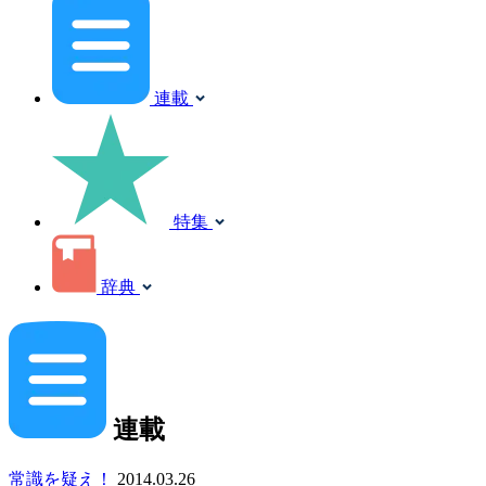
連載
特集
辞典
連載
常識を疑え！
2014.03.26