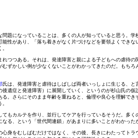
な問題になっていることは、多くの人が知っていると思う。学
可能性があり、「落ち着きがなく片づけなどを要領よくできな
く。
れつつある。それは、発達障害と親による子どもへの虐待の
がむずかしい例が少なくないことがわかってきたのだ。もちろ
郎
氏は、発達障害と虐待はしばしば両者いっしょに生じる、と
の後遺症と発達障害）に展開していく、というのが杉山氏の仮
ある。さらにそのまま年齢を重ねると、倫理や良心を理解でき
う。
てもカルテを作り、並行してケアを行っているそうだ。多く
になる、という「世代間連鎖」があまりに多いことがわかった
心身をむしばむだけではなく、その後、長きにわたってトラ