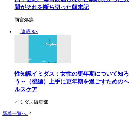
間がそれを断ち切った顛末記
雨宮処凛
連載
8/3
性知識イミダス：女性の更年期について知ろ
う～（後編）上手に更年期を過ごすためのヘ
ルスケア
イミダス編集部
新着一覧へ