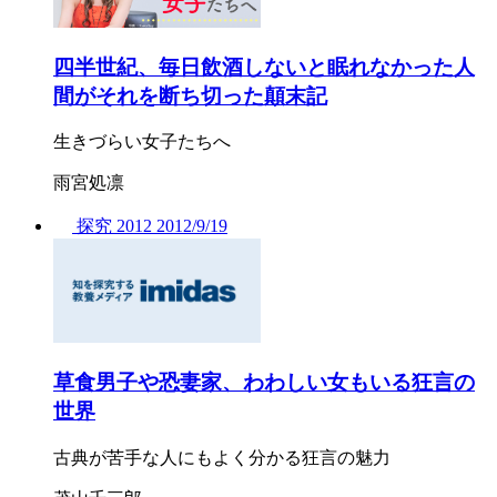
四半世紀、毎日飲酒しないと眠れなかった人
間がそれを断ち切った顛末記
生きづらい女子たちへ
雨宮処凛
探究
2012
2012/
9/19
草食男子や恐妻家、わわしい女もいる狂言の
世界
古典が苦手な人にもよく分かる狂言の魅力