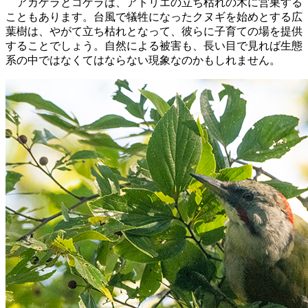
アカゲラとコゲラは、アトリエの立ち枯れの木に営巣する
こともあります。台風で犠牲になったクヌギを始めとする広
葉樹は、やがて立ち枯れとなって、彼らに子育ての場を提供
することでしょう。自然による被害も、長い目で見れば生態
系の中ではなくてはならない現象なのかもしれません。