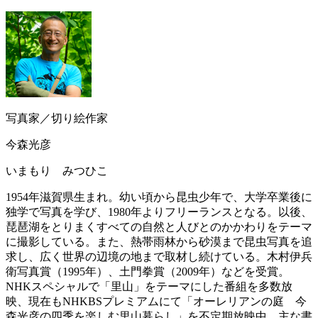
写真家／切り絵作家
今森光彦
いまもり みつひこ
1954年滋賀県生まれ。幼い頃から昆虫少年で、大学卒業後に
独学で写真を学び、1980年よりフリーランスとなる。以後、
琵琶湖をとりまくすべての自然と人びとのかかわりをテーマ
に撮影している。また、熱帯雨林から砂漠まで昆虫写真を追
求し、広く世界の辺境の地まで取材し続けている。木村伊兵
衛写真賞（1995年）、土門拳賞（2009年）などを受賞。
NHKスペシャルで「里山」をテーマにした番組を多数放
映、現在もNHKBSプレミアムにて「オーレリアンの庭 今
森光彦の四季を楽しむ里山暮らし」を不定期放映中。主な書