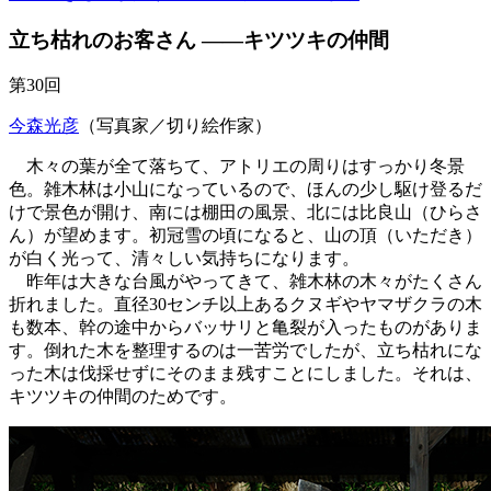
立ち枯れのお客さん ――キツツキの仲間
第30回
今森光彦
（写真家／切り絵作家）
木々の葉が全て落ちて、アトリエの周りはすっかり冬景
色。雑木林は小山になっているので、ほんの少し駆け登るだ
けで景色が開け、南には棚田の風景、北には比良山（ひらさ
ん）が望めます。初冠雪の頃になると、山の頂（いただき）
が白く光って、清々しい気持ちになります。
昨年は大きな台風がやってきて、雑木林の木々がたくさん
折れました。直径30センチ以上あるクヌギやヤマザクラの木
も数本、幹の途中からバッサリと亀裂が入ったものがありま
す。倒れた木を整理するのは一苦労でしたが、立ち枯れにな
った木は伐採せずにそのまま残すことにしました。それは、
キツツキの仲間のためです。