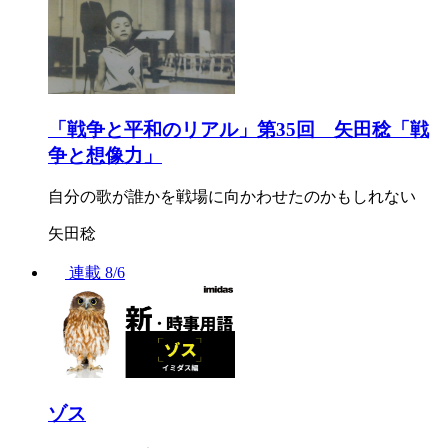
「戦争と平和のリアル」第35回 矢田稔「戦
争と想像力」
自分の歌が誰かを戦場に向かわせたのかもしれない
矢田稔
連載
8/6
ゾス