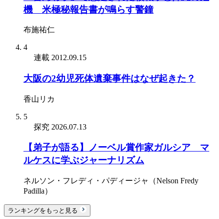
機 米極秘報告書が鳴らす警鐘
布施祐仁
4
連載
2012.09.15
大阪の2幼児死体遺棄事件はなぜ起きた？
香山リカ
5
探究
2026.07.13
【弟子が語る】ノーベル賞作家ガルシア゠マ
ルケスに学ぶジャーナリズム
ネルソン・フレディ・パディージャ（Nelson Fredy
Padilla）
ランキングをもっと見る