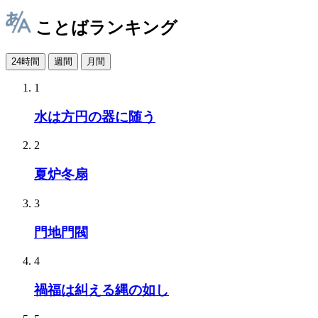
ことばランキング
24時間
週間
月間
1
水は方円の器に随う
2
夏炉冬扇
3
門地門閥
4
禍福は糾える縄の如し