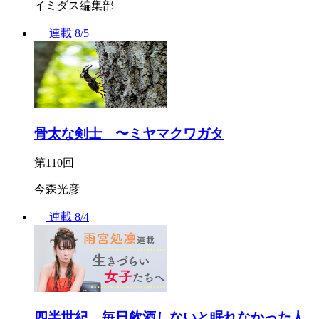
イミダス編集部
連載
8/5
骨太な剣士 〜ミヤマクワガタ
第110回
今森光彦
連載
8/4
四半世紀、毎日飲酒しないと眠れなかった人