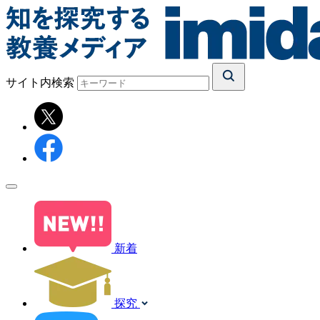
サイト内検索
新着
探究