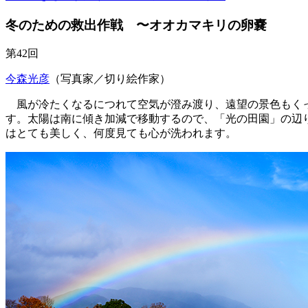
冬のための救出作戦 〜オオカマキリの卵嚢
第42回
今森光彦
（写真家／切り絵作家）
風が冷たくなるにつれて空気が澄み渡り、遠望の景色もくっ
す。太陽は南に傾き加減で移動するので、
「光の田園」
の辺
はとても美しく、何度見ても心が洗われます。