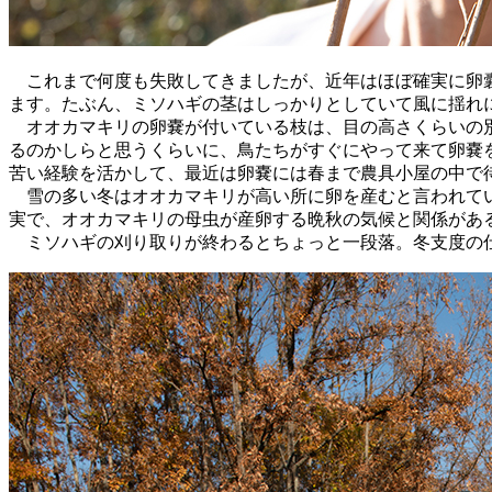
これまで何度も失敗してきましたが、近年はほぼ確実に卵囊
ます。たぶん、ミソハギの茎はしっかりとしていて風に揺れ
オオカマキリの卵嚢が付いている枝は、目の高さくらいの別
るのかしらと思うくらいに、鳥たちがすぐにやって来て卵嚢
苦い経験を活かして、最近は卵嚢には春まで農具小屋の中で
雪の多い冬はオオカマキリが高い所に卵を産むと言われてい
実で、オオカマキリの母虫が産卵する晩秋の気候と関係があ
ミソハギの刈り取りが終わるとちょっと一段落。冬支度の