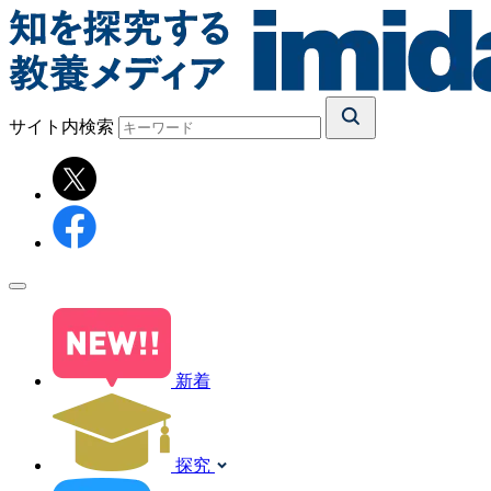
サイト内検索
新着
探究