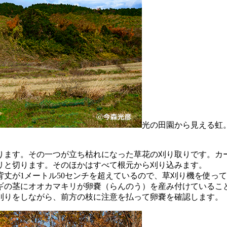
光の田園から見える虹
ます。その一つが立ち枯れになった草花の刈り取りです。カ
リと切ります。そのほかはすべて根元から刈り込みます。
丈が1メートル50センチを超えているので、草刈り機を使っ
ギの茎にオオカマキリが卵嚢（らんのう）を産み付けているこ
刈りをしながら、前方の枝に注意を払って卵嚢を確認します。