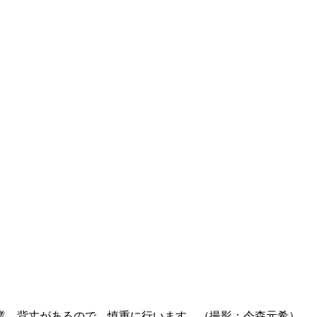
業。背丈があるので、慎重に行います。（撮影：今森元希）