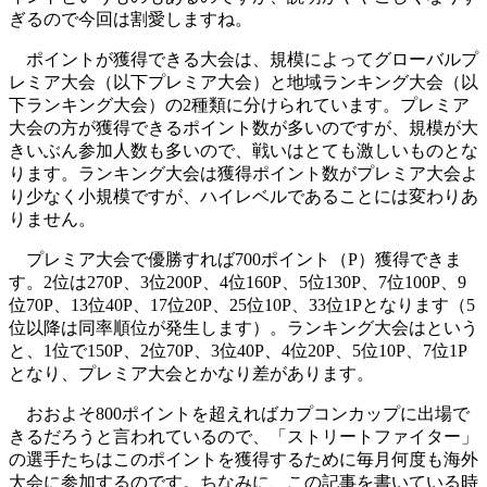
ぎるので今回は割愛しますね。
ポイントが獲得できる大会は、規模によってグローバルプ
レミア大会（以下プレミア大会）と地域ランキング大会（以
下ランキング大会）の2種類に分けられています。プレミア
大会の方が獲得できるポイント数が多いのですが、規模が大
きいぶん参加人数も多いので、戦いはとても激しいものとな
ります。ランキング大会は獲得ポイント数がプレミア大会よ
り少なく小規模ですが、ハイレベルであることには変わりあ
りません。
プレミア大会で優勝すれば700ポイント（P）獲得できま
す。2位は270P、3位200P、4位160P、5位130P、7位100P、9
位70P、13位40P、17位20P、25位10P、33位1Pとなります（5
位以降は同率順位が発生します）。ランキング大会はという
と、1位で150P、2位70P、3位40P、4位20P、5位10P、7位1P
となり、プレミア大会とかなり差があります。
おおよそ800ポイントを超えればカプコンカップに出場で
きるだろうと言われているので、「ストリートファイター」
の選手たちはこのポイントを獲得するために毎月何度も海外
大会に参加するのです。ちなみに、この記事を書いている時