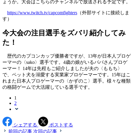
ょうか。大会はこちらのチャンネルで放送される予定です。
https://www.twitch.tv/capcomfighters
（外部サイトに接続しま
す）
今大会の注目選手をズバリ紹介してみ
た！
歴代のカプコンカップ優勝者ですが、13年が日本人プロゲ
ーマーの〈sako〉選手です。4歳の娘がいるパパさんプロゲ
ーマー！ 14年は先程もご紹介しましたが夫の〈ももち〉
で、ペット犬を溺愛する実業家プロゲーマーです。15年はこ
れまた日本人プロゲーマーの〈かずのこ〉選手。様々な種類
の格闘ゲームで大活躍している選手です。
1
2
シェアする
ポストする
前回の記事
次回の記事