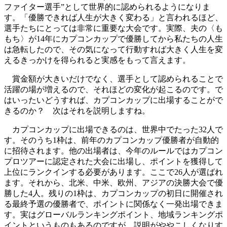
ファイター選手”として世界的に認められるようになりま
す。「優勝できれば人生が大きく変わる」と言われるほど、
選手たちにとっては非常に重要な大会です。実際、夫の〈も
もち〉が14年にカプコンカップで優勝してから私たちの人生
は急転したので、その気になって行動すれば大きく人生を変
えるきっかけを得られると実感をもって言えます。
賞金額が大きいだけでなく、選手として認められることで
活躍の場が増えるので、それほどの変化が起こるのです。で
はいったいどうすれば、カプコンカップに出場することがで
きるのか？ 次はそれを説明しますね。
カプコンカップに出場できるのは、世界中でたった32人で
す。そのうち1枠は、前年のカプコンカップ優勝者が自動的
に招待されます。他の出場者は、今年のルールではカプコン
プロツアーに認定された大会に出場し、ポイントを獲得して
上位にランクインする必要があります。ここで26人が選ばれ
ます。それから、北米、中米、欧州、アジアの決勝大会で優
勝した4人。残りの1枠は、カプコンカップの初日に開催され
る最終予選の優勝者で、ポイントに関係なく一発出場できま
す。実はグローバルランキングポイント、地域ランキングポ
イントというものもあるのですが、説明がややこしくなりす