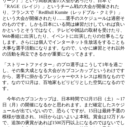
リーグ）」という高額賞金の大会があったり、日本で
「RAGE（レイジ）」というチーム戦の大会が開催された
り、フランスで「RedBull Kumite（レッドブル・クミテ）」
という大会が開催されたり……選手のスケジュールは過密そ
のものです。しかも日本にいる間は練習だけしていれば良い
かというとそうではなく、テレビや雑誌の取材を受けたり、
Web番組に出演したり、イベントに出演したりの仕事もこな
します。さらには個人でインターネット生放送をすることも
大事な選手活動になります。なので、いかに練習とそれ以外
の活動を両立できるかが重要になってきます。
「ストリートファイター」のプロ選手はこうして1年を過ご
し、その集大成となる大会がカプコンカップというわけです
から、選手に掛かるプレッシャーやストレスは相当なもので
す。なので12月は、百地家もピリピリとした空気になるので
す。
今年のカプコンカップは、日本時間で12月15日（土）～17
日（月）の開催になるかと思われます。まだ確定したスケジ
ュールが出ていないので、恐らくですが。15日は最終予選の
模様が放送され、16日からはいよいよ本戦。賞金は12万ドル
で、追加の褒賞があれば1500万円以上になるのではないでし