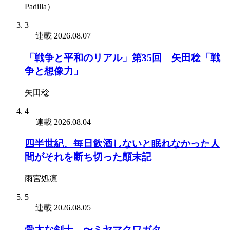
Padilla）
3
連載
2026.08.07
「戦争と平和のリアル」第35回 矢田稔「戦
争と想像力」
矢田稔
4
連載
2026.08.04
四半世紀、毎日飲酒しないと眠れなかった人
間がそれを断ち切った顛末記
雨宮処凛
5
連載
2026.08.05
骨太な剣士 〜ミヤマクワガタ