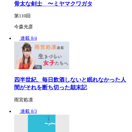
骨太な剣士 〜ミヤマクワガタ
第110回
今森光彦
連載
8/4
四半世紀、毎日飲酒しないと眠れなかった人
間がそれを断ち切った顛末記
雨宮処凛
連載
8/3