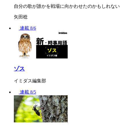
自分の歌が誰かを戦場に向かわせたのかもしれない
矢田稔
連載
8/6
ゾス
イミダス編集部
連載
8/5