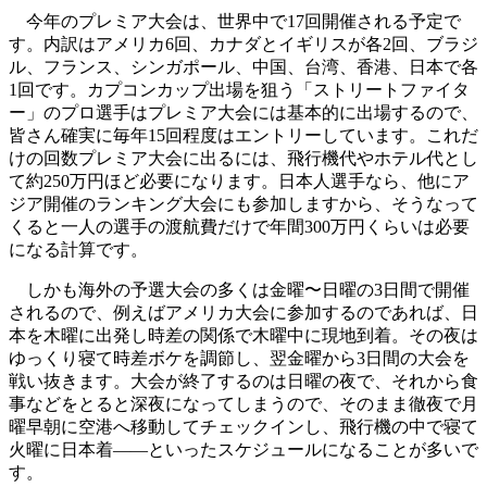
今年のプレミア大会は、世界中で17回開催される予定で
す。内訳はアメリカ6回、カナダとイギリスが各2回、ブラジ
ル、フランス、シンガポール、中国、台湾、香港、日本で各
1回です。カプコンカップ出場を狙う「ストリートファイタ
ー」のプロ選手はプレミア大会には基本的に出場するので、
皆さん確実に毎年15回程度はエントリーしています。これだ
けの回数プレミア大会に出るには、飛行機代やホテル代とし
て約250万円ほど必要になります。日本人選手なら、他にア
ジア開催のランキング大会にも参加しますから、そうなって
くると一人の選手の渡航費だけで年間300万円くらいは必要
になる計算です。
しかも海外の予選大会の多くは金曜〜日曜の3日間で開催
されるので、例えばアメリカ大会に参加するのであれば、日
本を木曜に出発し時差の関係で木曜中に現地到着。その夜は
ゆっくり寝て時差ボケを調節し、翌金曜から3日間の大会を
戦い抜きます。大会が終了するのは日曜の夜で、それから食
事などをとると深夜になってしまうので、そのまま徹夜で月
曜早朝に空港へ移動してチェックインし、飛行機の中で寝て
火曜に日本着――といったスケジュールになることが多いで
す。