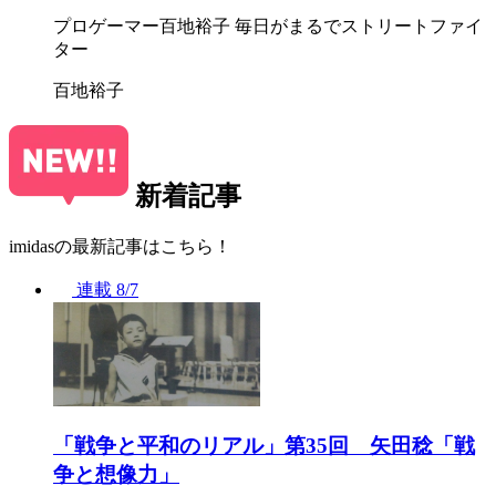
プロゲーマー百地裕子 毎日がまるでストリートファイ
ター
百地裕子
新着記事
imidasの最新記事はこちら！
連載
8/7
「戦争と平和のリアル」第35回 矢田稔「戦
争と想像力」