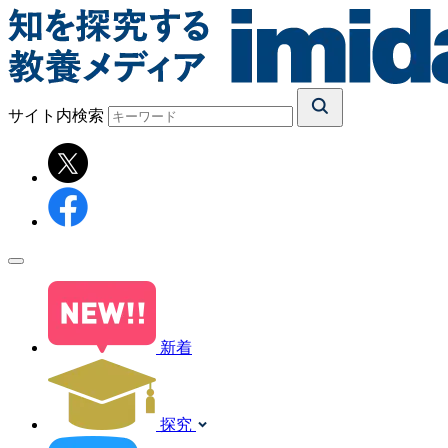
サイト内検索
新着
探究