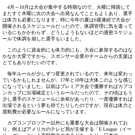
4月～10月は大会が集中する時期なので、火曜に帰国して
またすぐ木曜に次の大会へ出発なんてこともよくあり、選手
は体力も必要になります。特に今年の夏は6週連続で大会が
開催されるスケジュールだったので、体調管理に気を遣って
いるにもかかわらず、どうしようもないほどの過密スケジュ
ールで体調を崩した選手もいました。
このように資金的にも体力的にも、大会に参加するのはな
かなか大変ですから、スポンサー企業やチームからの支援は
とてもありがたいのです。
毎年ルールが少しずつ変更されているので、来年は変わっ
ているかもしれませんが、17年と18年は大体このような感じ
になっていました。以前はプレミア大会で優勝すればカプコ
ンカップに出場確定というルールだったので、その頃はもう
少し選手のスケジュールに余裕があったり、一度優勝すれば
出場できるという夢も持てたりしたのですが、現在は体力と
渡航費が必要なルールになっています。
カプコンプロツアー以外にも重要な大会は開催されてお
り、例えばアメリカのテレビ局が主催する「E League（イー