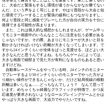
境を整えて練習することはとても重要です。家だと勝てるの
に、大会だと緊張もするし環境が違うからなかなか勝てない
んだ、という声をよく耳にします。やはり普段から大会と似
た環境でプレーすることが緊張の緩和にもつながりますし、
何より普段と同じ感覚でプレーした方が自分の実力を十分に
発揮できる可能性が高まります。
また、これは個人的な感想かもしれませんが、ゲーム中っ
てモニター画面中のいろんなところに注意を払う必要がある
じゃないですか。その際、あまりにモニターが大きいと目を
動かさなければいけない距離が大きくなってしまいます。で
すから24インチくらいが全体をぱっと見渡せる、ほどよい大
きさなんだと思うんですよね。もちろんゲームによっては、
大きな画面で細部まで見た方が有利になるものもあると思い
ますけどね。
自動車レースゲームをやっている時、24インチのモニター
でプレーするより50インチくらいのモニターでやった方がよ
り細かい操作ができるんじゃないか、だけど結局視線の移動
距離は多いしなぁ……どっちなんでしょう？ なんて思って
います。めちゃくちゃ綺麗なグラフィックが特徴で、かつ反
応速度が要求されないようなロールプレイングゲームとかは
やっぱり大きな画面で、大迫力でやりたいですね。