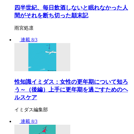
四半世紀、毎日飲酒しないと眠れなかった人
間がそれを断ち切った顛末記
雨宮処凛
連載
8/3
性知識イミダス：女性の更年期について知ろ
う～（後編）上手に更年期を過ごすためのヘ
ルスケア
イミダス編集部
連載
8/3