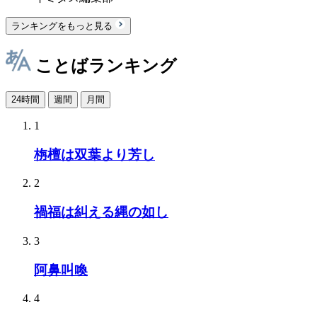
ランキングをもっと見る
ことばランキング
24時間
週間
月間
1
栴檀は双葉より芳し
2
禍福は糾える縄の如し
3
阿鼻叫喚
4