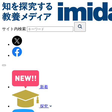
サイト内検索
新着
探究