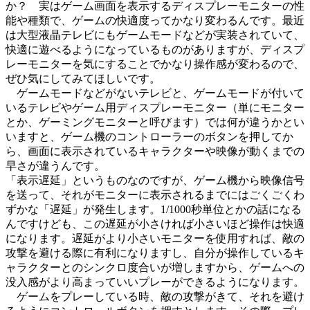
か？ 実はゲーム画面を表示するディスプレーモニターの性
能や種類で、ゲームの快適度ってかなり変わるんです。最近
は大型液晶テレビにもゲームモードなどが実装されていて、
快適に遊べるようになっているものがありますが、ディスプ
レーモニターを気にすることでかなり操作感が変わるので、
ぜひ気にしてみてほしいです。
ゲームモードなどがないテレビと、ゲームモードが付いて
いるテレビやゲーム用ディスプレーモニター（単にモニター
とか、ゲーミングモニターと呼びます）では何が違うかとい
いますと、ゲーム機のコントローラーのボタンを押してか
ら、画面に表示されているキャラクターや映像が動くまでの
早さが違うんです。
「表示遅延」というものなのですが、ゲーム機から映像信号
を送って、それがモニターに表示されるまでにはごくごくわ
ずかな「遅延」が発生します。1/1000秒単位とかの話になる
んですけども、この遅延が小さければ小さいほど操作は快適
になります。遅延がより小さいモニターを使用すれば、敵の
攻撃を避ける際に有利になりますし、自分が操作しているキ
ャラクターとのシンクロ度合いが増しますから、ゲームへの
没入感がより高まっていいプレーができるようになります。
ゲームをプレーしている時、敵の攻撃がきて、それを避け