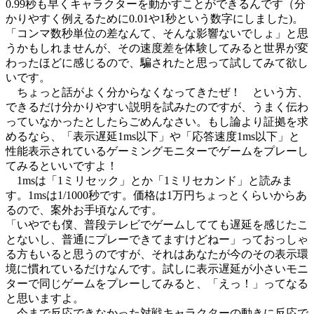
0.99秒も早くキャラクターを動かすことができるんです（分
かりやすく例えるために0.01や1秒という数字にしました)。
「コンマ数秒単位の差なんて、そんな影響ないでしょ」と思
うかもしれませんが、その速度差を体験してみると世界が変
わったほどに感じるので、騙されたと思って試してみて欲し
いです。
ちょっと話がよく分からなくなってきたぜ！ という方、
できるだけ分かりやすい説明を試みたのですが、うまく伝わ
っていなかったとしたらごめんなさい。もし論より証拠を求
めるなら、「表示遅延1ms以下」や「応答速度1ms以下」と
性能表示されているゲーミングモニターでゲームをプレーし
てみるといいですよ！
1msは「1ミリセック」とか「1ミリセカンド」と読みま
す。1msは1/1000秒です。価格は1万円ちょっとくらいからあ
るので、案外お手頃なんです。
「いやでも僕、普段テレビでゲームしてても遅延を感じたこ
とないし、普通にプレーできてますけどねー」っておっしゃ
る方もいると思うのですが、それはあなたが今のその表示環
境に慣れているだけなんです。試しに表示遅延が小さいモニ
ターで同じゲームをプレーしてみると、「えっ！」ってなる
と思いますよ。
今まで反応できなかった対戦キャラクターの動きに反応で