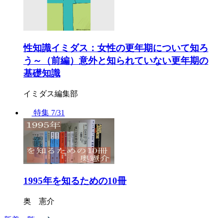
性知識イミダス：女性の更年期について知ろ
う～（前編）意外と知られていない更年期の
基礎知識
イミダス編集部
特集
7/31
1995年を知るための10冊
奥 憲介