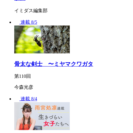
イミダス編集部
連載
8/5
骨太な剣士 〜ミヤマクワガタ
第110回
今森光彦
連載
8/4